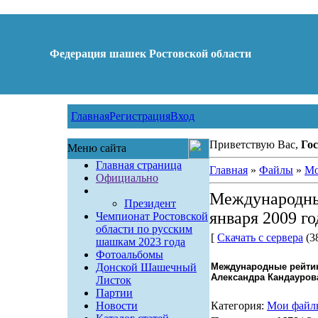
Федерация шашек Ростовской области
Главная
Регистрация
Вход
Приветствую Вас,
Гос
Меню сайта
Главная страница
Главная
»
Файлы
»
Мо
Официально
Международны
Президент
января 2009 г
Чемпионат Ростовской
области по русским
[
Скачать с сервера
(38
шашкам 2023 года
Фотоальбомы
Донской Шашечный
Международные рейтинг
Александра Кандауров
Листок
Партии
Новости
Категория:
Мои файл