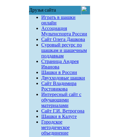
Друзья сайта
Играть в шашки
онлайн
Ассоциация
Мультиспорта России
Сайт Олега Дашкова
Суровый ресурс по
шашкам и шашечным
поддавкам
Страница Андрея
Иванова
Шашки в России
Двухходовые шашки
Сайт Владимира
Ростовикова
Интересный сайт с
обучающими
материалами
Сайт Г.И. Ветрогона
Шашки в Калуге
Городское
методическое
объединение