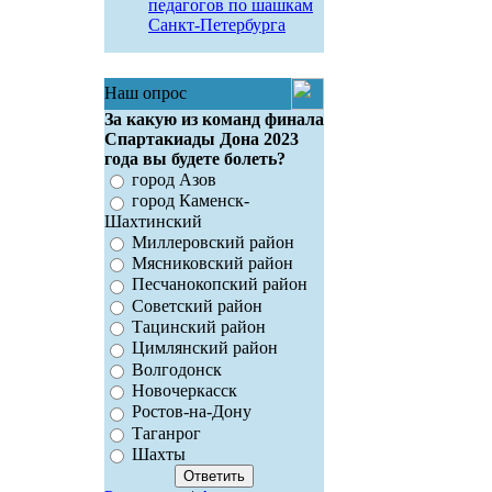
педагогов по шашкам
Санкт-Петербурга
Наш опрос
За какую из команд финала
Спартакиады Дона 2023
года вы будете болеть?
город Азов
город Каменск-
Шахтинский
Миллеровский район
Мясниковский район
Песчанокопский район
Советский район
Тацинский район
Цимлянский район
Волгодонск
Новочеркасск
Ростов-на-Дону
Таганрог
Шахты