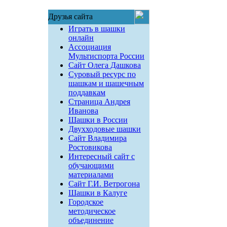
Друзья сайта
Играть в шашки
онлайн
Ассоциация
Мультиспорта России
Сайт Олега Дашкова
Суровый ресурс по
шашкам и шашечным
поддавкам
Страница Андрея
Иванова
Шашки в России
Двухходовые шашки
Сайт Владимира
Ростовикова
Интересный сайт с
обучающими
материалами
Сайт Г.И. Ветрогона
Шашки в Калуге
Городское
методическое
объединение