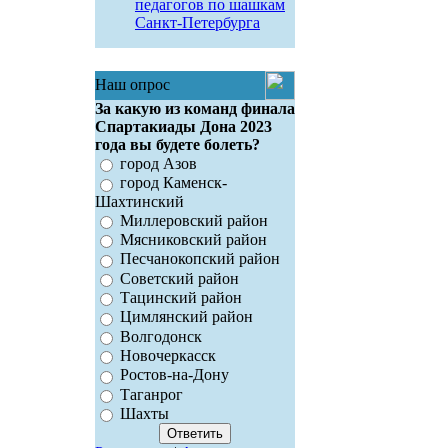
педагогов по шашкам
Санкт-Петербурга
Наш опрос
За какую из команд финала
Спартакиады Дона 2023
года вы будете болеть?
город Азов
город Каменск-
Шахтинский
Миллеровский район
Мясниковский район
Песчанокопский район
Советский район
Тацинский район
Цимлянский район
Волгодонск
Новочеркасск
Ростов-на-Дону
Таганрог
Шахты