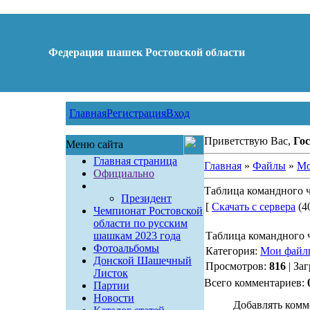
Федерация шашек Ростовской области
Главная
Регистрация
Вход
Приветствую Вас,
Гос
Меню сайта
Главная страница
Главная
»
Файлы
»
Мо
Официально
Таблица командного 
Президент
[
Скачать с сервера
(40
Чемпионат Ростовской
области по русским
шашкам 2023 года
Таблица командного 
Фотоальбомы
Категория:
Мои файл
Донской Шашечный
Просмотров:
816
| За
Листок
Всего комментариев:
Партии
Новости
Добавлять комм