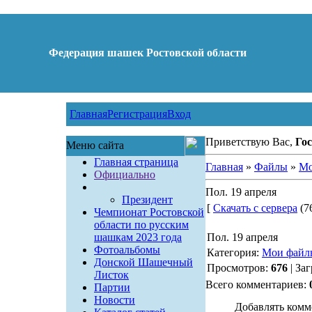
Федерация шашек Ростовской области
Главная
Регистрация
Вход
Приветствую Вас,
Гос
Меню сайта
Главная страница
Главная
»
Файлы
»
Мо
Официально
Пол. 19 апреля
Президент
[
Скачать с сервера
(76
Чемпионат Ростовской
области по русским
шашкам 2023 года
Пол. 19 апреля
Фотоальбомы
Категория:
Мои файл
Донской Шашечный
Просмотров:
676
| За
Листок
Всего комментариев:
Партии
Новости
Добавлять комм