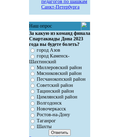
педагогов по шашкам
Санкт-Петербурга
Наш опрос
За какую из команд финала
Спартакиады Дона 2023
года вы будете болеть?
город Азов
город Каменск-
Шахтинский
Миллеровский район
Мясниковский район
Песчанокопский район
Советский район
Тацинский район
Цимлянский район
Волгодонск
Новочеркасск
Ростов-на-Дону
Таганрог
Шахты