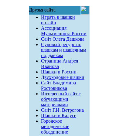
Друзья сайта
Играть в шашки
онлайн
Ассоциация
Мультиспорта России
Сайт Олега Дашкова
Суровый ресурс по
шашкам и шашечным
поддавкам
Страница Андрея
Иванова
Шашки в России
Двухходовые шашки
Сайт Владимира
Ростовикова
Интересный сайт с
обучающими
материалами
Сайт Г.И. Ветрогона
Шашки в Калуге
Городское
методическое
объединение