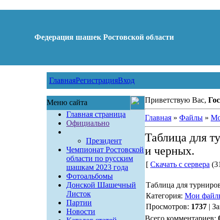
Федерация шашек Ростовской области
Главная
Регистрация
Вход
Приветствую Вас,
Гос
Меню сайта
Главная страница
Главная
»
Файлы
»
Мо
Официально
Таблица для т
Президент
и черных.
Чемпионат Ростовской
области по русским
[
Скачать с сервера
(31
шашкам 2023 года
Фотоальбомы
Донской Шашечный
Таблица для турниров
Листок
Категория:
Мои файл
Партии
Просмотров:
1737
| З
Новости
Всего комментариев: