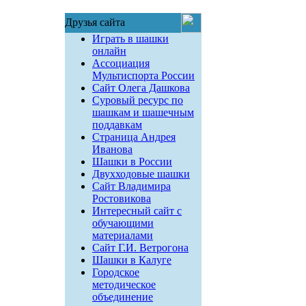
Друзья сайта
Играть в шашки
онлайн
Ассоциация
Мультиспорта России
Сайт Олега Дашкова
Суровый ресурс по
шашкам и шашечным
поддавкам
Страница Андрея
Иванова
Шашки в России
Двухходовые шашки
Сайт Владимира
Ростовикова
Интересный сайт с
обучающими
материалами
Сайт Г.И. Ветрогона
Шашки в Калуге
Городское
методическое
объединение