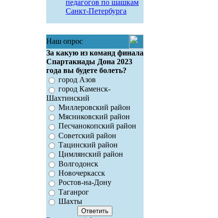
педагогов по шашкам
Санкт-Петербурга
Наш опрос
За какую из команд финала
Спартакиады Дона 2023
года вы будете болеть?
город Азов
город Каменск-
Шахтинский
Миллеровский район
Мясниковский район
Песчанокопский район
Советский район
Тацинский район
Цимлянский район
Волгодонск
Новочеркасск
Ростов-на-Дону
Таганрог
Шахты