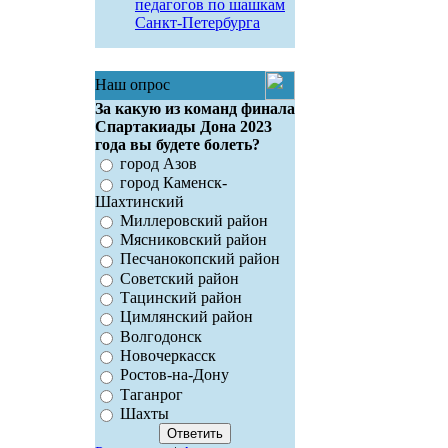
педагогов по шашкам
Санкт-Петербурга
Наш опрос
За какую из команд финала
Спартакиады Дона 2023
года вы будете болеть?
город Азов
город Каменск-
Шахтинский
Миллеровский район
Мясниковский район
Песчанокопский район
Советский район
Тацинский район
Цимлянский район
Волгодонск
Новочеркасск
Ростов-на-Дону
Таганрог
Шахты