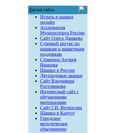
Друзья сайта
Играть в шашки
онлайн
Ассоциация
Мультиспорта России
Сайт Олега Дашкова
Суровый ресурс по
шашкам и шашечным
поддавкам
Страница Андрея
Иванова
Шашки в России
Двухходовые шашки
Сайт Владимира
Ростовикова
Интересный сайт с
обучающими
материалами
Сайт Г.И. Ветрогона
Шашки в Калуге
Городское
методическое
объединение