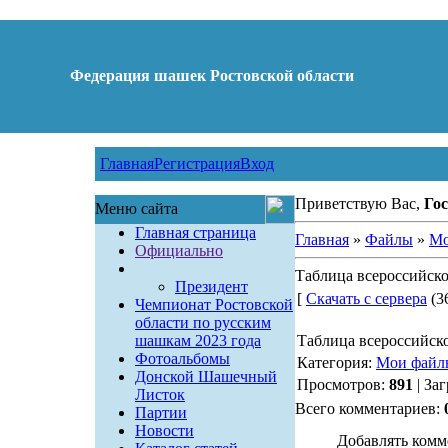
Федерация шашек Ростовской области
Главная
Регистрация
Вход
Приветствую Вас,
Гос
Меню сайта
Главная страница
Главная
»
Файлы
»
Мо
Официально
Таблица всероссийск
Президент
[
Скачать с сервера
(36
Чемпионат Ростовской
области по русским
шашкам 2023 года
Таблица всероссийск
Фотоальбомы
Категория:
Мои файл
Донской Шашечный
Просмотров:
891
| За
Листок
Всего комментариев:
Партии
Новости
Добавлять комм