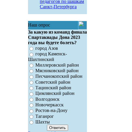
педагогов по шашкам
Санкт-Петербурга
Наш опрос
За какую из команд финала
Спартакиады Дона 2023
года вы будете болеть?
город Азов
город Каменск-
Шахтинский
Миллеровский район
Мясниковский район
Песчанокопский район
Советский район
Тацинский район
Цимлянский район
Волгодонск
Новочеркасск
Ростов-на-Дону
Таганрог
Шахты