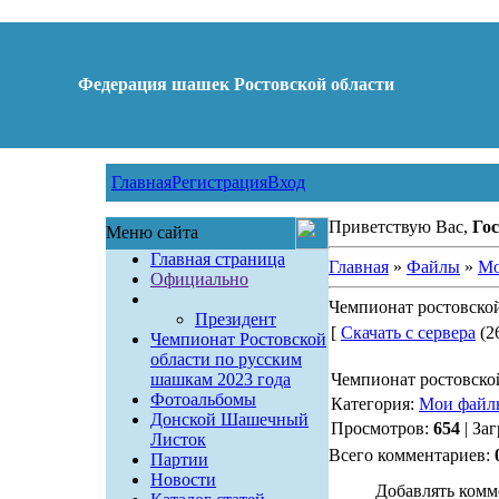
Федерация шашек Ростовской области
Главная
Регистрация
Вход
Приветствую Вас,
Гос
Меню сайта
Главная страница
Главная
»
Файлы
»
Мо
Официально
Чемпионат ростовской
Президент
[
Скачать с сервера
(26
Чемпионат Ростовской
области по русским
шашкам 2023 года
Чемпионат ростовско
Фотоальбомы
Категория:
Мои файл
Донской Шашечный
Просмотров:
654
| За
Листок
Всего комментариев:
Партии
Новости
Добавлять комм