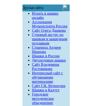
Друзья сайта
Играть в шашки
онлайн
Ассоциация
Мультиспорта России
Сайт Олега Дашкова
Суровый ресурс по
шашкам и шашечным
поддавкам
Страница Андрея
Иванова
Шашки в России
Двухходовые шашки
Сайт Владимира
Ростовикова
Интересный сайт с
обучающими
материалами
Сайт Г.И. Ветрогона
Шашки в Калуге
Городское
методическое
объединение