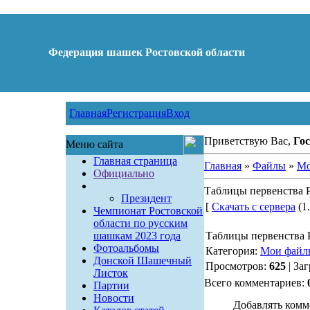
Федерация шашек Ростовской области
Главная
Регистрация
Вход
Приветствую Вас,
Гос
Меню сайта
Главная страница
Главная
»
Файлы
»
Мо
Официально
Таблицы первенства 
Президент
[
Скачать с сервера
(1.
Чемпионат Ростовской
области по русским
шашкам 2023 года
Таблицы первенства 
Фотоальбомы
Категория:
Мои файл
Донской Шашечный
Просмотров:
625
| За
Листок
Всего комментариев:
Партии
Новости
Добавлять комм