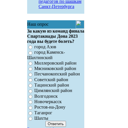
педагогов по шашкам
Санкт-Петербурга
Наш опрос
За какую из команд финала
Спартакиады Дона 2023
года вы будете болеть?
город Азов
город Каменск-
Шахтинский
Миллеровский район
Мясниковский район
Песчанокопский район
Советский район
Тацинский район
Цимлянский район
Волгодонск
Новочеркасск
Ростов-на-Дону
Таганрог
Шахты