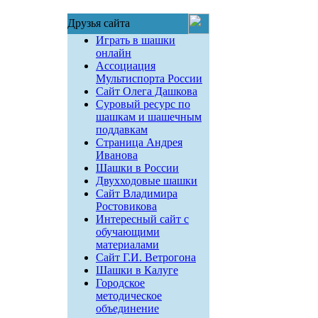
Друзья сайта
Играть в шашки
онлайн
Ассоциация
Мультиспорта России
Сайт Олега Дашкова
Суровый ресурс по
шашкам и шашечным
поддавкам
Страница Андрея
Иванова
Шашки в России
Двухходовые шашки
Сайт Владимира
Ростовикова
Интересный сайт с
обучающими
материалами
Сайт Г.И. Ветрогона
Шашки в Калуге
Городское
методическое
объединение