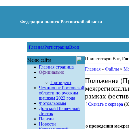
Федерация шашек Ростовской области
Главная
Регистрация
Вход
Приветствую Вас,
Гос
Меню сайта
Главная страница
Главная
»
Файлы
»
Мо
Официально
Положение (П
Президент
межрегиональн
Чемпионат Ростовской
области по русским
рамках фестив
шашкам 2023 года
Фотоальбомы
[
Скачать с сервера
(87
Донской Шашечный
Листок
Партии
Новости
о проведении межре