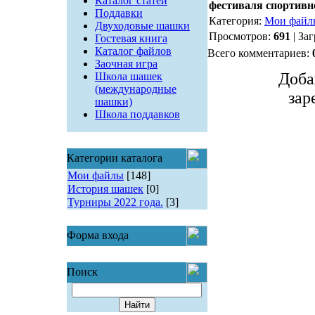
Каталог статей
фестиваля спортивн
Поддавки
Категория:
Мои файл
Двуходовые шашки
Просмотров:
691
| За
Гостевая книга
Каталог файлов
Всего комментариев:
Заочная игра
Доба
Школа шашек
(международные
зар
шашки)
Школа поддавков
Категории каталога
Мои файлы
[148]
История шашек
[0]
Турниры 2022 года.
[3]
Форма входа
Поиск