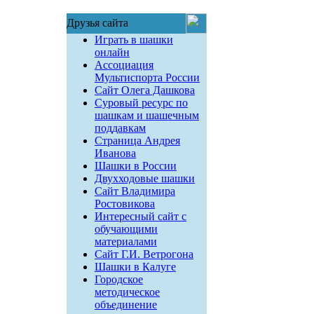
Друзья сайта
Играть в шашки
онлайн
Ассоциация
Мультиспорта России
Сайт Олега Дашкова
Суровый ресурс по
шашкам и шашечным
поддавкам
Страница Андрея
Иванова
Шашки в России
Двухходовые шашки
Сайт Владимира
Ростовикова
Интересный сайт с
обучающими
материалами
Сайт Г.И. Ветрогона
Шашки в Калуге
Городское
методическое
объединение