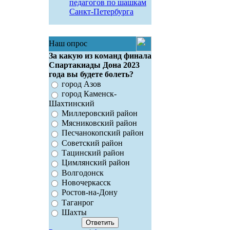
педагогов по шашкам
Санкт-Петербурга
Наш опрос
За какую из команд финала
Спартакиады Дона 2023
года вы будете болеть?
город Азов
город Каменск-
Шахтинский
Миллеровский район
Мясниковский район
Песчанокопский район
Советский район
Тацинский район
Цимлянский район
Волгодонск
Новочеркасск
Ростов-на-Дону
Таганрог
Шахты