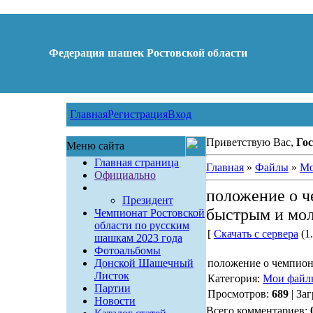
Федерация шашек Ростовской области
Главная
Регистрация
Вход
Приветствую Вас,
Гос
Меню сайта
Главная страница
Главная
»
Файлы
»
Мо
Официально
положение о ч
Президент
быстрым и мо
Чемпионат Ростовской
области по русским
[
Скачать с сервера
(1.
шашкам 2023 года
Фотоальбомы
Донской Шашечный
положение о чемпион
Листок
Категория:
Мои файл
Партии
Просмотров:
689
| За
Новости
Всего комментариев: