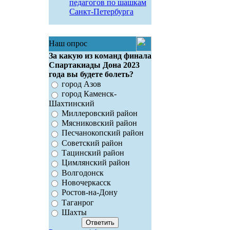
педагогов по шашкам
Санкт-Петербурга
Наш опрос
За какую из команд финала
Спартакиады Дона 2023
года вы будете болеть?
город Азов
город Каменск-
Шахтинский
Миллеровский район
Мясниковский район
Песчанокопский район
Советский район
Тацинский район
Цимлянский район
Волгодонск
Новочеркасск
Ростов-на-Дону
Таганрог
Шахты