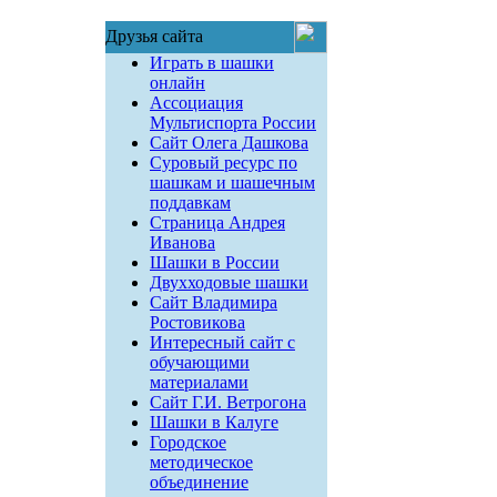
Друзья сайта
Играть в шашки
онлайн
Ассоциация
Мультиспорта России
Сайт Олега Дашкова
Суровый ресурс по
шашкам и шашечным
поддавкам
Страница Андрея
Иванова
Шашки в России
Двухходовые шашки
Сайт Владимира
Ростовикова
Интересный сайт с
обучающими
материалами
Сайт Г.И. Ветрогона
Шашки в Калуге
Городское
методическое
объединение