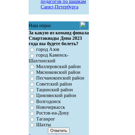
педагогов по шашкам
Санкт-Петербурга
Наш опрос
За какую из команд финала
Спартакиады Дона 2023
года вы будете болеть?
город Азов
город Каменск-
Шахтинский
Миллеровский район
Мясниковский район
Песчанокопский район
Советский район
Тацинский район
Цимлянский район
Волгодонск
Новочеркасск
Ростов-на-Дону
Таганрог
Шахты