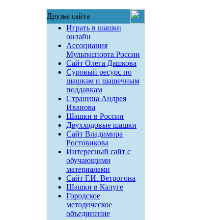
Друзья сайта
Играть в шашки
онлайн
Ассоциация
Мультиспорта России
Сайт Олега Дашкова
Суровый ресурс по
шашкам и шашечным
поддавкам
Страница Андрея
Иванова
Шашки в России
Двухходовые шашки
Сайт Владимира
Ростовикова
Интересный сайт с
обучающими
материалами
Сайт Г.И. Ветрогона
Шашки в Калуге
Городское
методическое
объединение