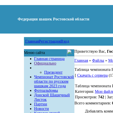
Федерация шашек Ростовской области
Главная
Регистрация
Вход
Приветствую Вас,
Гос
Меню сайта
Главная страница
Главная
»
Файлы
»
Мо
Официально
Таблица чемпионата Р
Президент
[
Скачать с сервера
(17
Чемпионат Ростовской
области по русским
шашкам 2023 года
Таблица чемпионата 
Фотоальбомы
Категория:
Мои файл
Донской Шашечный
Просмотров:
742
| За
Листок
Всего комментариев:
Партии
Новости
Добавлять комм