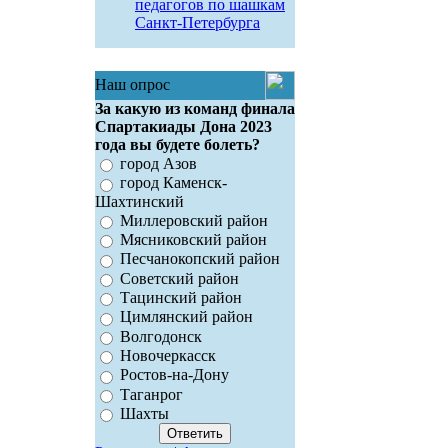
педагогов по шашкам
Санкт-Петербурга
Наш опрос
За какую из команд финала
Спартакиады Дона 2023
года вы будете болеть?
город Азов
город Каменск-
Шахтинский
Миллеровский район
Мясниковский район
Песчанокопский район
Советский район
Тацинский район
Цимлянский район
Волгодонск
Новочеркасск
Ростов-на-Дону
Таганрог
Шахты