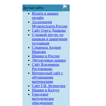
Друзья сайта
Играть в шашки
онлайн
Ассоциация
Мультиспорта России
Сайт Олега Дашкова
Суровый ресурс по
шашкам и шашечным
поддавкам
Страница Андрея
Иванова
Шашки в России
Двухходовые шашки
Сайт Владимира
Ростовикова
Интересный сайт с
обучающими
материалами
Сайт Г.И. Ветрогона
Шашки в Калуге
Городское
методическое
объединение