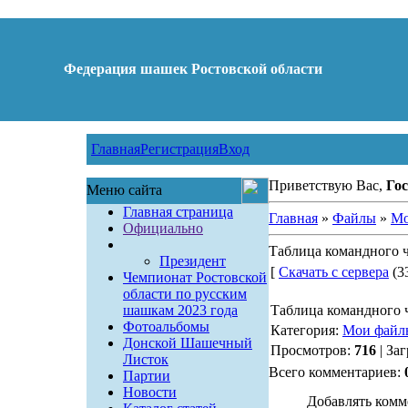
Федерация шашек Ростовской области
Главная
Регистрация
Вход
Приветствую Вас,
Гос
Меню сайта
Главная страница
Главная
»
Файлы
»
Мо
Официально
Таблица командного ч
Президент
[
Скачать с сервера
(33
Чемпионат Ростовской
области по русским
шашкам 2023 года
Таблица командного 
Фотоальбомы
Категория:
Мои файл
Донской Шашечный
Просмотров:
716
| За
Листок
Всего комментариев:
Партии
Новости
Добавлять комм