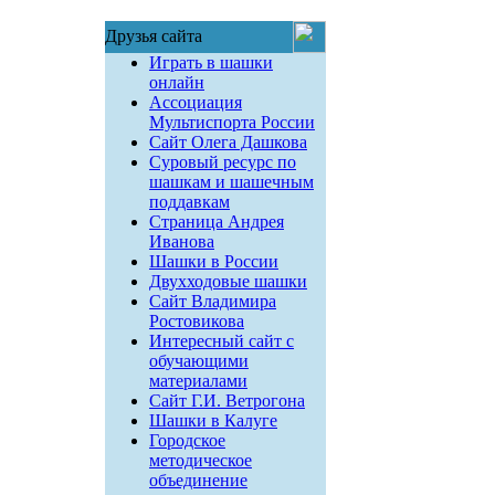
Друзья сайта
Играть в шашки
онлайн
Ассоциация
Мультиспорта России
Сайт Олега Дашкова
Суровый ресурс по
шашкам и шашечным
поддавкам
Страница Андрея
Иванова
Шашки в России
Двухходовые шашки
Сайт Владимира
Ростовикова
Интересный сайт с
обучающими
материалами
Сайт Г.И. Ветрогона
Шашки в Калуге
Городское
методическое
объединение