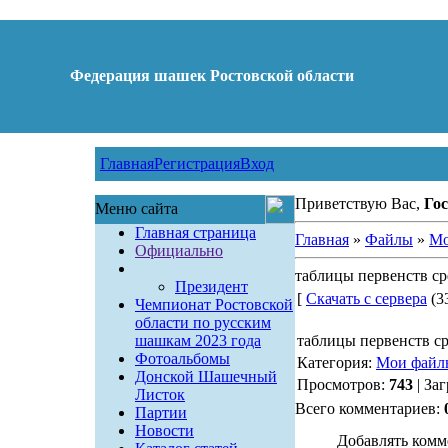
Федерация шашек Ростовской области
Главная
Регистрация
Вход
Приветствую Вас,
Гос
Меню сайта
Главная страница
Главная
»
Файлы
»
Мо
Официально
таблицы первенств с
Президент
[
Скачать с сервера
(33
Чемпионат Ростовской
области по русским
шашкам 2023 года
таблицы первенств с
Фотоальбомы
Категория:
Мои файл
Донской Шашечный
Просмотров:
743
| За
Листок
Всего комментариев:
Партии
Новости
Добавлять комм