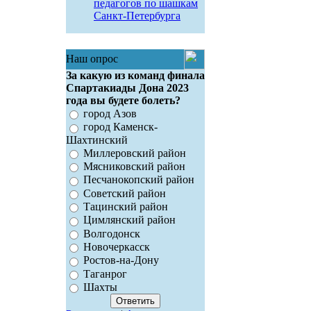
педагогов по шашкам
Санкт-Петербурга
Наш опрос
За какую из команд финала
Спартакиады Дона 2023
года вы будете болеть?
город Азов
город Каменск-
Шахтинский
Миллеровский район
Мясниковский район
Песчанокопский район
Советский район
Тацинский район
Цимлянский район
Волгодонск
Новочеркасск
Ростов-на-Дону
Таганрог
Шахты