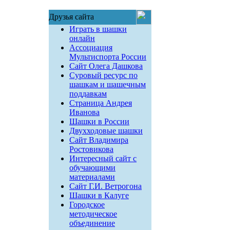
Друзья сайта
Играть в шашки
онлайн
Ассоциация
Мультиспорта России
Сайт Олега Дашкова
Суровый ресурс по
шашкам и шашечным
поддавкам
Страница Андрея
Иванова
Шашки в России
Двухходовые шашки
Сайт Владимира
Ростовикова
Интересный сайт с
обучающими
материалами
Сайт Г.И. Ветрогона
Шашки в Калуге
Городское
методическое
объединение