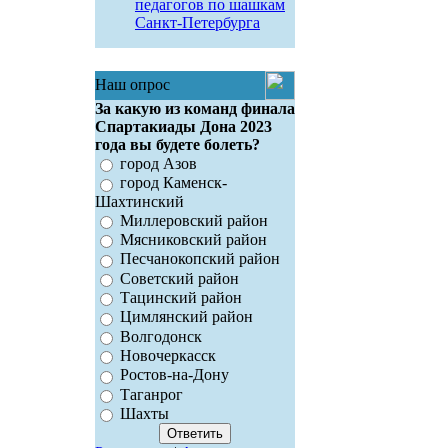
педагогов по шашкам
Санкт-Петербурга
Наш опрос
За какую из команд финала
Спартакиады Дона 2023
года вы будете болеть?
город Азов
город Каменск-
Шахтинский
Миллеровский район
Мясниковский район
Песчанокопский район
Советский район
Тацинский район
Цимлянский район
Волгодонск
Новочеркасск
Ростов-на-Дону
Таганрог
Шахты