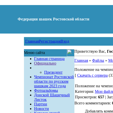
Федерация шашек Ростовской области
Главная
Регистрация
Вход
Приветствую Вас,
Гос
Меню сайта
Главная страница
Главная
»
Файлы
»
Мо
Официально
Положение на чемпион
Президент
[
Скачать с сервера
(33
Чемпионат Ростовской
области по русским
шашкам 2023 года
Положение на чемпио
Фотоальбомы
Категория:
Мои файл
Донской Шашечный
Просмотров:
657
| За
Листок
Всего комментариев:
Партии
Новости
Добавлять комм