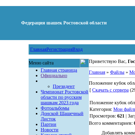
Федерация шашек Ростовской области
Главная
Регистрация
Вход
Приветствую Вас,
Гос
Меню сайта
Главная страница
Главная
»
Файлы
»
Мо
Официально
Положение кубок обла
Президент
[
Скачать с сервера
(29
Чемпионат Ростовской
области по русским
шашкам 2023 года
Положение кубок обл
Фотоальбомы
Категория:
Мои файл
Донской Шашечный
Просмотров:
621
| За
Листок
Всего комментариев:
Партии
Новости
Добавлять комм