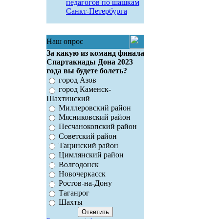
педагогов по шашкам
Санкт-Петербурга
Наш опрос
За какую из команд финала
Спартакиады Дона 2023
года вы будете болеть?
город Азов
город Каменск-
Шахтинский
Миллеровский район
Мясниковский район
Песчанокопский район
Советский район
Тацинский район
Цимлянский район
Волгодонск
Новочеркасск
Ростов-на-Дону
Таганрог
Шахты