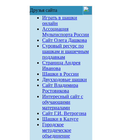
Друзья сайта
Играть в шашки
онлайн
Ассоциация
Мультиспорта России
Сайт Олега Дашкова
Суровый ресурс по
шашкам и шашечным
поддавкам
Страница Андрея
Иванова
Шашки в России
Двухходовые шашки
Сайт Владимира
Ростовикова
Интересный сайт с
обучающими
материалами
Сайт Г.И. Ветрогона
Шашки в Калуге
Городское
методическое
объединение