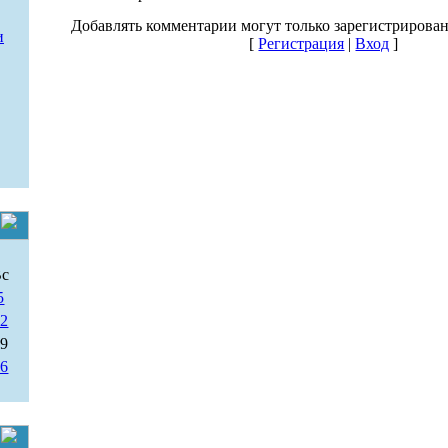
Добавлять комментарии могут только зарегистрирова
и
[
Регистрация
|
Вход
]
Вс
5
12
19
26