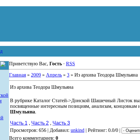
д
Приветствую Вас,
Гость
·
RSS
Главная
»
2009
»
Апрель
»
3
» Из архива Теодора Шмульяна
Из архива Теодора Шмульяна
ской
В рубрике Каталог Статей->Донской Шашечный Листок вы
м
посвященные интересным позициям, анализам, концовкам 
Шмульяна
.
ый
Часть 1
,
Часть 2
,
Часть 3
Просмотров: 656 | Добавил:
unkind
| Рейтинг: 0.0/0 |
Всего комментариев:
0