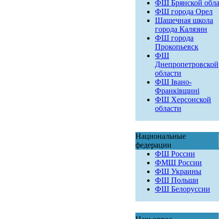
ФШ Брянской обла
ФШ города Орел
Шашечная школа
города Калязин
ФШ города
Прокопьевск
ФШ
Днепропетровской
области
ФШ Івано-
Франківщині
ФШ Херсонской
области
Национальные
федерации
ФШ России
ФМШ России
ФШ Украины
ФШ Польши
ФШ Белоруссии