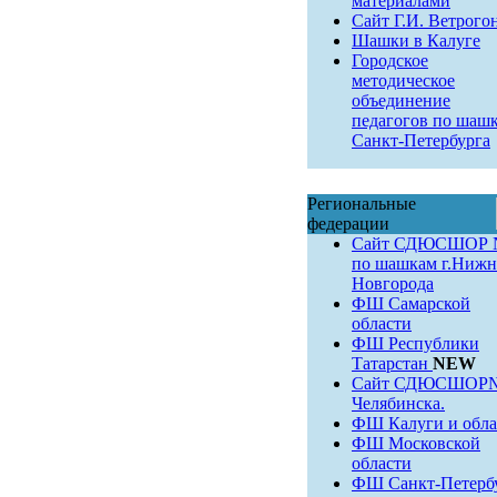
материалами
Сайт Г.И. Ветрого
Шашки в Калуге
Городское
методическое
объединение
педагогов по шаш
Санкт-Петербурга
Региональные
федерации
Сайт СДЮСШОР 
по шашкам г.Нижн
Новгорода
ФШ Самарской
области
ФШ Республики
Татарстан
NEW
Сайт СДЮСШОР№9
Челябинска.
ФШ Калуги и обла
ФШ Московской
области
ФШ Санкт-Петерб