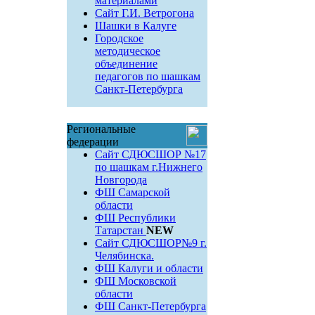
материалами
Сайт Г.И. Ветрогона
Шашки в Калуге
Городское
методическое
объединение
педагогов по шашкам
Санкт-Петербурга
Региональные
федерации
Сайт СДЮСШОР №17
по шашкам г.Нижнего
Новгорода
ФШ Самарской
области
ФШ Республики
Татарстан
NEW
Сайт СДЮСШОР№9 г.
Челябинска.
ФШ Калуги и области
ФШ Московской
области
ФШ Санкт-Петербурга