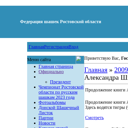
Федерация шашек Ростовской области
Главная
Регистрация
Вход
Приветствую Вас,
Гос
Меню сайта
Главная страница
Главная
»
2009
Официально
Александра Ш
Президент
Чемпионат Ростовской
Продолжение книги 
области по русским
шашкам 2023 года
Продолжение книги
Фотоальбомы
Здесь водятся тигры (
Донской Шашечный
Листок
Смотреть
Партии
Новости