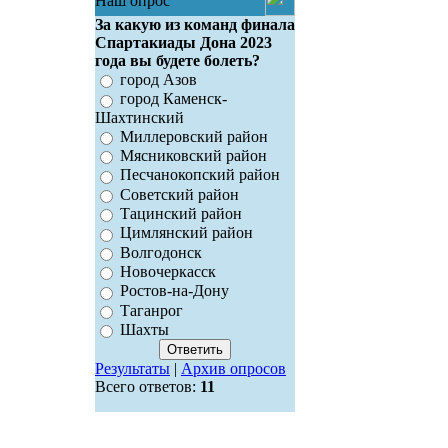
Наш опрос
За какую из команд финала
Спартакиады Дона 2023
года вы будете болеть?
город Азов
город Каменск-
Шахтинский
Миллеровский район
Мясниковский район
Песчанокопский район
Советский район
Тацинский район
Цимлянский район
Волгодонск
Новочеркасск
Ростов-на-Дону
Таганрог
Шахты
Результаты
|
Архив опросов
Всего ответов:
11