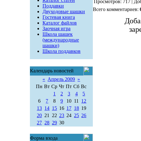
Каталог статей
Просмотров: 717 | До
Поддавки
Всего комментариев:
Двуходовые шашки
Гостевая книга
Доба
Каталог файлов
зар
Заочная игра
Школа шашек
(международные
шашки)
Школа поддавков
Календарь новостей
«
Апрель 2009
»
Пн
Вт
Ср
Чт
Пт
Сб
Вс
1
2
3
4
5
6
7
8
9
10
11
12
13
14
15
16
17
18
19
20
21
22
23
24
25
26
27
28
29
30
Форма входа