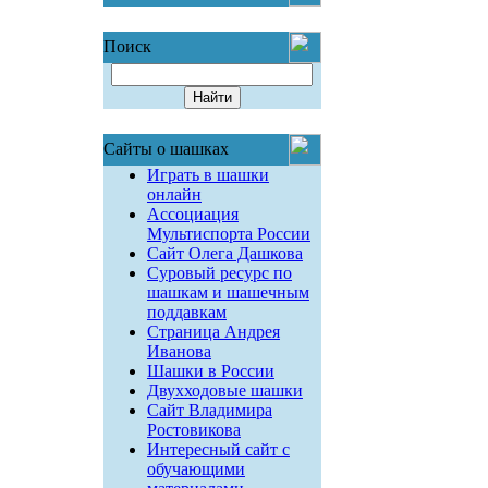
Поиск
Сайты о шашках
Играть в шашки
онлайн
Ассоциация
Мультиспорта России
Сайт Олега Дашкова
Суровый ресурс по
шашкам и шашечным
поддавкам
Страница Андрея
Иванова
Шашки в России
Двухходовые шашки
Сайт Владимира
Ростовикова
Интересный сайт с
обучающими