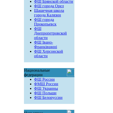
ФШ Брянской области
ФШ города Орел
Шашечная школа
города Калязин
ФШ города
Прокопьевск
ФШ
Днепропетровской
области
ФШ Івано-
Франківщині
ФШ Херсонской
области
Национальные
федерации
ФШ России
ФМШ России
ФШ Украины
ФШ Польши
ФШ Белоруссии