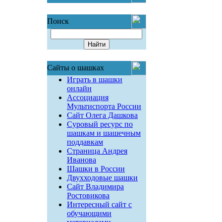
Поиск
Сайты о шашках
Играть в шашки
онлайн
Ассоциация
Мультиспорта России
Сайт Олега Дашкова
Суровый ресурс по
шашкам и шашечным
поддавкам
Страница Андрея
Иванова
Шашки в России
Двухходовые шашки
Сайт Владимира
Ростовикова
Интересный сайт с
обучающими