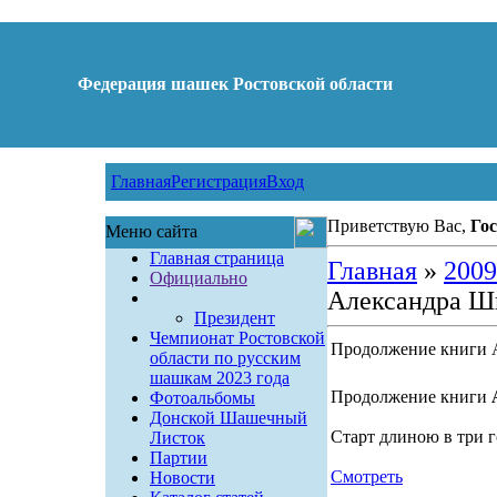
Федерация шашек Ростовской области
Главная
Регистрация
Вход
Приветствую Вас,
Гос
Меню сайта
Главная страница
Главная
»
2009
Официально
Александра Ш
Президент
Чемпионат Ростовской
Продолжение книги 
области по русским
шашкам 2023 года
Продолжение книги
Фотоальбомы
Донской Шашечный
Старт длиною в три го
Листок
Партии
Смотреть
Новости