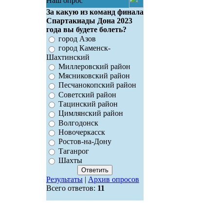
Наш опрос
За какую из команд финала
Спартакиады Дона 2023
года вы будете болеть?
город Азов
город Каменск-
Шахтинский
Миллеровский район
Мясниковский район
Песчанокопский район
Советский район
Тацинский район
Цимлянский район
Волгодонск
Новочеркасск
Ростов-на-Дону
Таганрог
Шахты
Результаты
|
Архив опросов
Всего ответов:
11