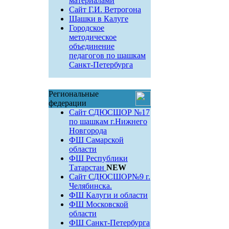
материалами
Сайт Г.И. Ветрогона
Шашки в Калуге
Городское
методическое
объединение
педагогов по шашкам
Санкт-Петербурга
Региональные
федерации
Сайт СДЮСШОР №17
по шашкам г.Нижнего
Новгорода
ФШ Самарской
области
ФШ Республики
Татарстан
NEW
Сайт СДЮСШОР№9 г.
Челябинска.
ФШ Калуги и области
ФШ Московской
области
ФШ Санкт-Петербурга