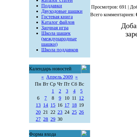
Каталог статей
Поддавки
Просмотров: 691 | До
Двуходовые шашки
Всего комментариев:
Гостевая книга
Каталог файлов
Доба
Заочная игра
зар
Школа шашек
(международные
шашки)
Школа поддавков
Календарь новостей
«
Апрель 2009
»
Пн
Вт
Ср
Чт
Пт
Сб
Вс
1
2
3
4
5
6
7
8
9
10
11
12
13
14
15
16
17
18
19
20
21
22
23
24
25
26
27
28
29
30
Форма входа