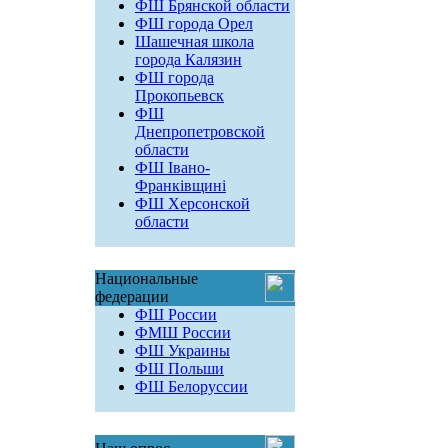
ФШ Брянской области
ФШ города Орел
Шашечная школа
города Калязин
ФШ города
Прокопьевск
ФШ
Днепропетровской
области
ФШ Івано-
Франківщині
ФШ Херсонской
области
Национальные
федерации
ФШ России
ФМШ России
ФШ Украины
ФШ Польши
ФШ Белоруссии