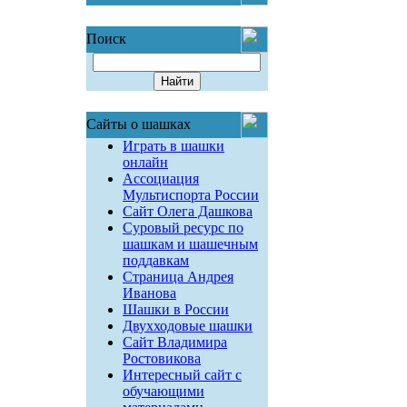
Поиск
Сайты о шашках
Играть в шашки
онлайн
Ассоциация
Мультиспорта России
Сайт Олега Дашкова
Суровый ресурс по
шашкам и шашечным
поддавкам
Страница Андрея
Иванова
Шашки в России
Двухходовые шашки
Сайт Владимира
Ростовикова
Интересный сайт с
обучающими