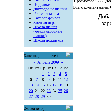
Каталог статей
Просмотров: 685 | До
Поддавки
Всего комментариев:
Двуходовые шашки
Гостевая книга
Доба
Каталог файлов
зар
Заочная игра
Школа шашек
(международные
шашки)
Школа поддавков
Календарь новостей
«
Апрель 2009
»
Пн
Вт
Ср
Чт
Пт
Сб
Вс
1
2
3
4
5
6
7
8
9
10
11
12
13
14
15
16
17
18
19
20
21
22
23
24
25
26
27
28
29
30
Форма входа