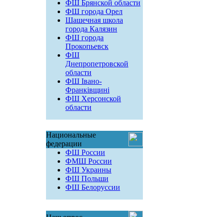
ФШ Брянской области
ФШ города Орел
Шашечная школа
города Калязин
ФШ города
Прокопьевск
ФШ
Днепропетровской
области
ФШ Івано-
Франківщині
ФШ Херсонской
области
Национальные
федерации
ФШ России
ФМШ России
ФШ Украины
ФШ Польши
ФШ Белоруссии