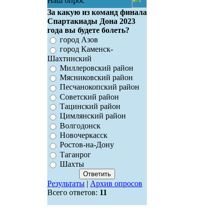
Наш опрос
За какую из команд финала
Спартакиады Дона 2023
года вы будете болеть?
город Азов
город Каменск-
Шахтинский
Миллеровский район
Мясниковский район
Песчанокопский район
Советский район
Тацинский район
Цимлянский район
Волгодонск
Новочеркасск
Ростов-на-Дону
Таганрог
Шахты
Результаты
|
Архив опросов
Всего ответов:
11