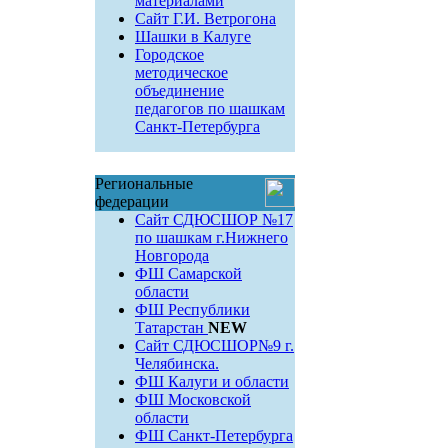
материалами
Сайт Г.И. Ветрогона
Шашки в Калуге
Городское
методическое
объединение
педагогов по шашкам
Санкт-Петербурга
Региональные
федерации
Сайт СДЮСШОР №17
по шашкам г.Нижнего
Новгорода
ФШ Самарской
области
ФШ Республики
Татарстан
NEW
Сайт СДЮСШОР№9 г.
Челябинска.
ФШ Калуги и области
ФШ Московской
области
ФШ Санкт-Петербурга