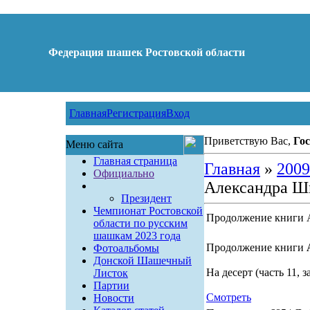
Федерация шашек Ростовской области
Главная
Регистрация
Вход
Приветствую Вас,
Гос
Меню сайта
Главная страница
Главная
»
2009
Официально
Александра Ш
Президент
Чемпионат Ростовской
Продолжение книги 
области по русским
шашкам 2023 года
Продолжение книги
Фотоальбомы
Донской Шашечный
На десерт (часть 11, 
Листок
Партии
Смотреть
Новости