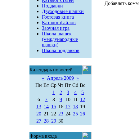
Каталог статей
Добавлять комм
Поддавки
Двуходовые шашки
Гостевая книга
Каталог файлов
Заочная игра
Школа шашек
(международные
шашки)
Школа поддавков
Календарь новостей
«
Апрель 2009
»
Пн
Вт
Ср
Чт
Пт
Сб
Вс
1
2
3
4
5
6
7
8
9
10
11
12
13
14
15
16
17
18
19
20
21
22
23
24
25
26
27
28
29
30
Форма входа