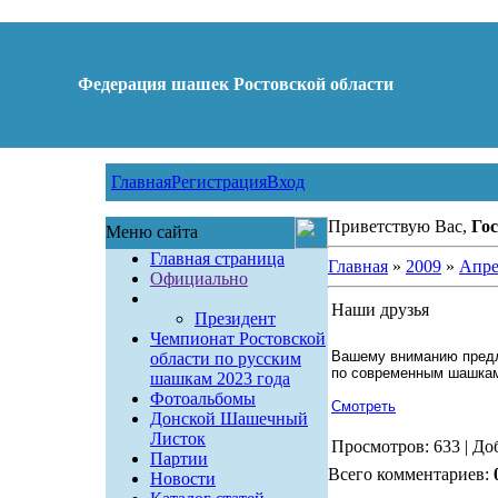
Федерация шашек Ростовской области
Главная
Регистрация
Вход
Приветствую Вас,
Гос
Меню сайта
Главная страница
Главная
»
2009
»
Апре
Официально
Наши друзья
Президент
Чемпионат Ростовской
Вашему вниманию предл
области по русским
по современным шашкам 
шашкам 2023 года
Фотоальбомы
Смотреть
Донской Шашечный
Листок
Просмотров: 633 | До
Партии
Всего комментариев:
Новости