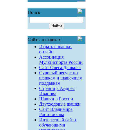
Поиск
Сайты о шашках
Играть в шашки
онлайн
Ассоциация
Мультиспорта России
Сайт Олега Дашкова
Суровый ресурс по
шашкам и шашечным
поддавкам
Страница Андрея
Иванова
Шашки в России
Двухходовые шашки
Сайт Владимира
Ростовикова
Интересный сайт с
обучающими