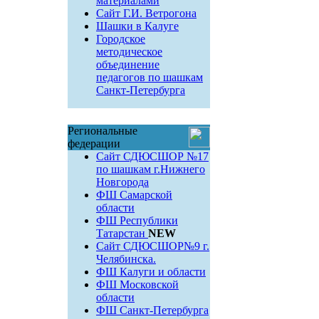
материалами
Сайт Г.И. Ветрогона
Шашки в Калуге
Городское
методическое
объединение
педагогов по шашкам
Санкт-Петербурга
Региональные
федерации
Сайт СДЮСШОР №17
по шашкам г.Нижнего
Новгорода
ФШ Самарской
области
ФШ Республики
Татарстан
NEW
Сайт СДЮСШОР№9 г.
Челябинска.
ФШ Калуги и области
ФШ Московской
области
ФШ Санкт-Петербурга