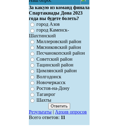
Наш опрос
За какую из команд финала
Спартакиады Дона 2023
года вы будете болеть?
город Азов
город Каменск-
Шахтинский
Миллеровский район
Мясниковский район
Песчанокопский район
Советский район
Тацинский район
Цимлянский район
Волгодонск
Новочеркасск
Ростов-на-Дону
Таганрог
Шахты
Результаты
|
Архив опросов
Всего ответов:
11