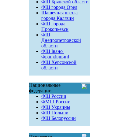
ФШ Брянской области
ФШ города Орел
Шашечная школа
города Калязин
ФШ города
Прокопьевск
ФШ
Днепропетровской
области
ФШ Івано-
Франківщині
ФШ Херсонской
области
Национальные
федерации
ФШ России
ФМШ России
ФШ Украины
ФШ Польши
ФШ Белоруссии