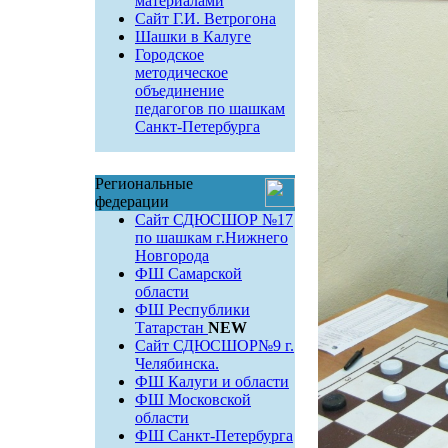
материалами
Сайт Г.И. Ветрогона
Шашки в Калуге
Городское
методическое
объединение
педагогов по шашкам
Санкт-Петербурга
Региональные
федерации
Сайт СДЮСШОР №17
по шашкам г.Нижнего
Новгорода
ФШ Самарской
области
ФШ Республики
Татарстан
NEW
Сайт СДЮСШОР№9 г.
Челябинска.
ФШ Калуги и области
ФШ Московской
области
ФШ Санкт-Петербурга