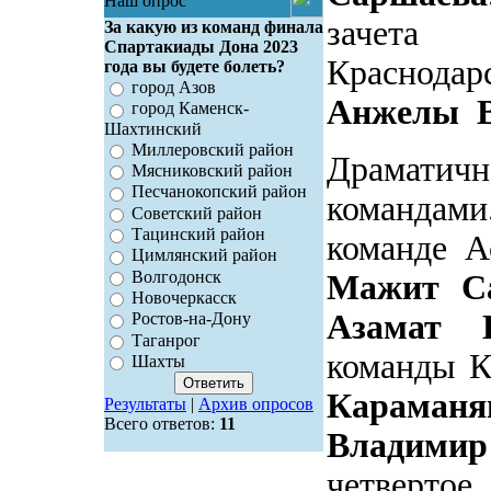
Наш опрос
зачета
За какую из команд финала
Спартакиады Дона 2023
Краснодар
года вы будете болеть?
город Азов
Анжелы
В
город Каменск-
Шахтинский
Миллеровский район
Драматич
Мясниковский район
Песчанокопский район
командам
Советский район
Тацинский район
команде А
Цимлянский район
Волгодонск
Мажит С
Новочеркасск
Азамат 
Ростов-на-Дону
Таганрог
команды К
Шахты
Караманя
Результаты
|
Архив опросов
Всего ответов:
11
Владим
четверто