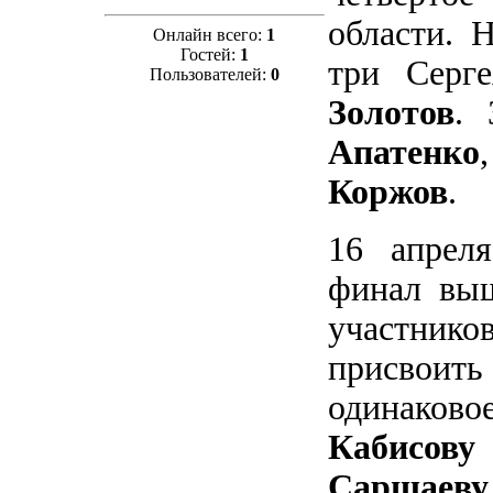
области. 
Онлайн всего:
1
Гостей:
1
три Серг
Пользователей:
0
Золотов
. 
Апатенко
Коржов
.
16 апрел
финал вы
участнико
присвоит
одинаково
Кабисову
Саршаеву