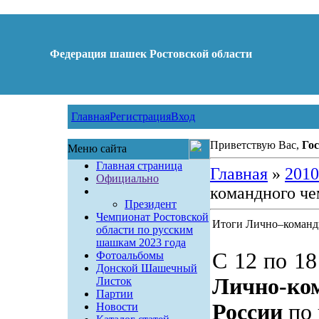
Федерация шашек Ростовской области
Главная
Регистрация
Вход
Приветствую Вас,
Гос
Меню сайта
Главная страница
Главная
»
2010
Официально
командного ч
Президент
Чемпионат Ростовской
Итоги Лично–команд
области по русским
шашкам 2023 года
С 12 по 18
Фотоальбомы
Донской Шашечный
Лично-к
Листок
Партии
России
по 
Новости