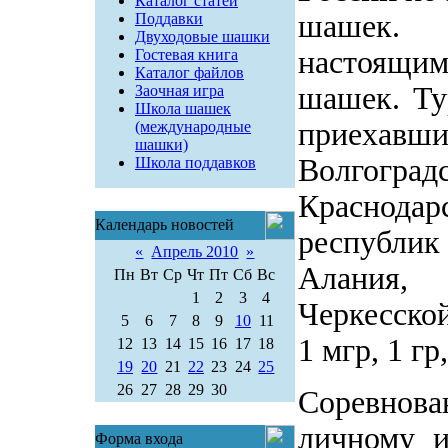
Каталог статей
шашек. 
Поддавки
Двуходовые шашки
настоящи
Гостевая книга
Каталог файлов
шашек. Тур
Заочная игра
Школа шашек
приеха
(международные
шашки)
Волгоград
Школа поддавков
Краснодарс
Календарь новостей
республи
«
Апрель 2010
»
Алания,
Пн
Вт
Ср
Чт
Пт
Сб
Вс
1
2
3
4
Черкесской
5
6
7
8
9
10
11
1 мгр, 1 г
12
13
14
15
16
17
18
19
20
21
22
23
24
25
26
27
28
29
30
Соревнован
личному и
Форма входа