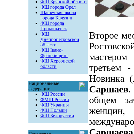
ФШ Брянской области
ФШ города Орел
Шашечная школа
города Калязин
ФШ города
Прокопьевск
Второе мес
ФШ
Днепропетровской
Ростовск
области
ФШ Івано-
мастеро
Франківщині
ФШ Херсонской
третьем -
области
Новинка (
Национальные
Саршаев
.
федерации
ФШ России
общем за
ФМШ России
ФШ Украины
женщин,
ФШ Польши
ФШ Белоруссии
междунар
Саршаева