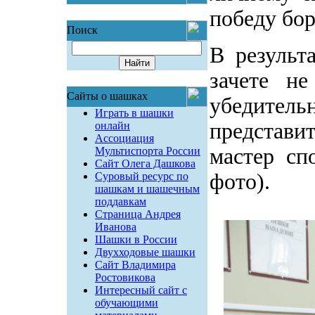
победу бор
Поиск
В результ
зачете н
Сайты о шашках
убедит
Играть в шашки
представ
онлайн
Ассоциация
мастер с
Мультиспорта России
Сайт Олега Дашкова
фото).
Суровый ресурс по
шашкам и шашечным
поддавкам
Страница Андрея
Иванова
Шашки в России
Двухходовые шашки
Сайт Владимира
Ростовикова
Интересный сайт с
обучающими