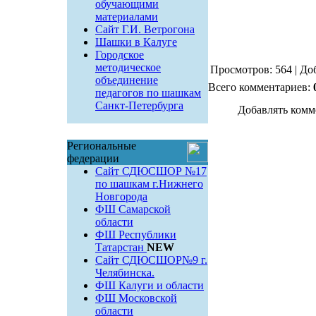
обучающими
материалами
Сайт Г.И. Ветрогона
Шашки в Калуге
Городское
методическое
Просмотров: 564 | До
объединение
Всего комментариев:
педагогов по шашкам
Санкт-Петербурга
Добавлять комм
Региональные
федерации
Сайт СДЮСШОР №17
по шашкам г.Нижнего
Новгорода
ФШ Самарской
области
ФШ Республики
Татарстан
NEW
Сайт СДЮСШОР№9 г.
Челябинска.
ФШ Калуги и области
ФШ Московской
области