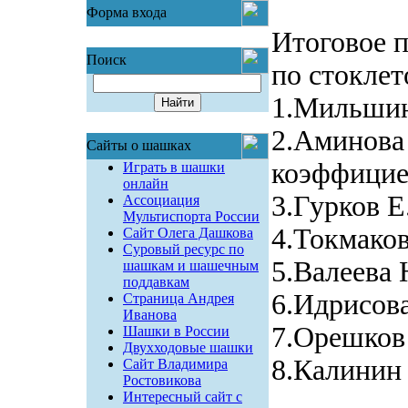
Форма входа
Итоговое п
Поиск
по стокле
1.Мильшин 
2.Амино
Сайты о шашках
коэффицие
Играть в шашки
онлайн
3.Гурков Е.
Ассоциация
Мультиспорта России
4.Токмаков
Сайт Олега Дашкова
Суровый ресурс по
5.Валеева 
шашкам и шашечным
поддавкам
6.Идрисова
Страница Андрея
Иванова
7.Орешков 
Шашки в России
Двухходовые шашки
8.Калинин 
Сайт Владимира
Ростовикова
Интересный сайт с