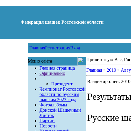
Федерация шашек Ростовской области
Главная
Регистрация
Вход
Приветствую Вас,
Гос
Меню сайта
Главная страница
Главная
»
2010
»
Авгу
Официально
Владимир-опен, 2010
Президент
Чемпионат Ростовской
Результаты
области по русским
шашкам 2023 года
Фотоальбомы
Донской Шашечный
Русские ш
Листок
Партии
Новости