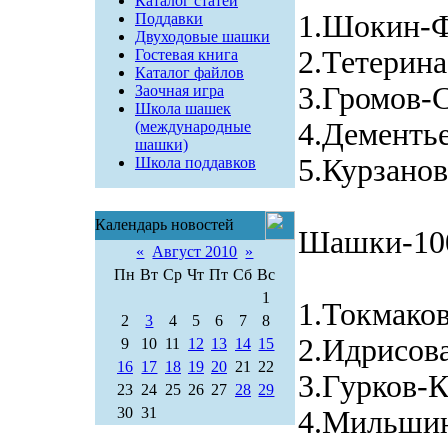
Каталог статей
1.Шокин-Ф
Поддавки
Двуходовые шашки
2.Тетерина
Гостевая книга
Каталог файлов
3.Громов-С
Заочная игра
Школа шашек
4.Дементье
(международные
шашки)
5.Курзанов
Школа поддавков
Календарь новостей
Шашки-10
«
Август 2010
»
Пн
Вт
Ср
Чт
Пт
Сб
Вс
1
1.Токмаков
2
3
4
5
6
7
8
2.Идрисов
9
10
11
12
13
14
15
16
17
18
19
20
21
22
3.Гурков-К
23
24
25
26
27
28
29
30
31
4.Мильшин-