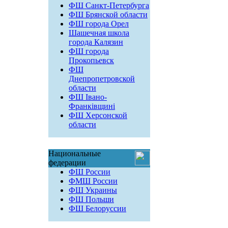
ФШ Санкт-Петербурга
ФШ Брянской области
ФШ города Орел
Шашечная школа
города Калязин
ФШ города
Прокопьевск
ФШ
Днепропетровской
области
ФШ Івано-
Франківщині
ФШ Херсонской
области
Национальные
федерации
ФШ России
ФМШ России
ФШ Украины
ФШ Польши
ФШ Белоруссии