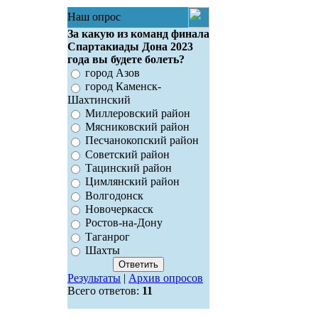
Наш опрос
За какую из команд финала
Спартакиады Дона 2023
года вы будете болеть?
город Азов
город Каменск-
Шахтинский
Миллеровский район
Мясниковский район
Песчанокопский район
Советский район
Тацинский район
Цимлянский район
Волгодонск
Новочеркасск
Ростов-на-Дону
Таганрог
Шахты
Результаты
|
Архив опросов
Всего ответов:
11