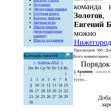
Каталог статей
команда 
Поддавки
Двуходовые шашки
Золотов
,
Гостевая книга
Каталог файлов
Евгений 
Заочная игра
Школа шашек
можно 
(международные
шашки)
Нижегород
Школа поддавков
Просмотров: 580 | До
Календарь новостей
Всего комментариев:
Порядок
«
Апрель 2012
»
Пн
Вт
Ср
Чт
Пт
Сб
Вс
1
Архипов
(15.04.2012 20
1
0
2
3
4
5
6
7
8
ууууу....
9
10
11
12
13
14
15
16
17
18
19
20
21
22
23
24
25
26
27
28
29
Доба
30
зар