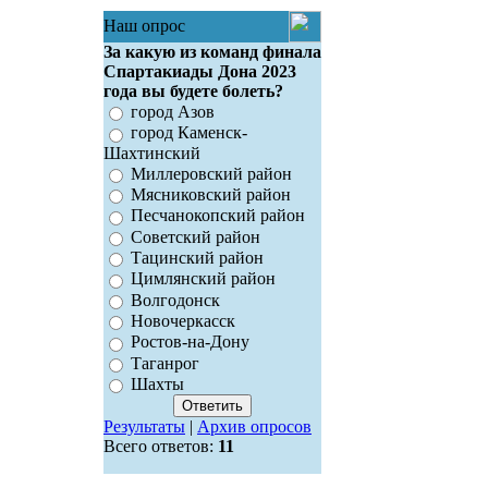
Наш опрос
За какую из команд финала
Спартакиады Дона 2023
года вы будете болеть?
город Азов
город Каменск-
Шахтинский
Миллеровский район
Мясниковский район
Песчанокопский район
Советский район
Тацинский район
Цимлянский район
Волгодонск
Новочеркасск
Ростов-на-Дону
Таганрог
Шахты
Результаты
|
Архив опросов
Всего ответов:
11