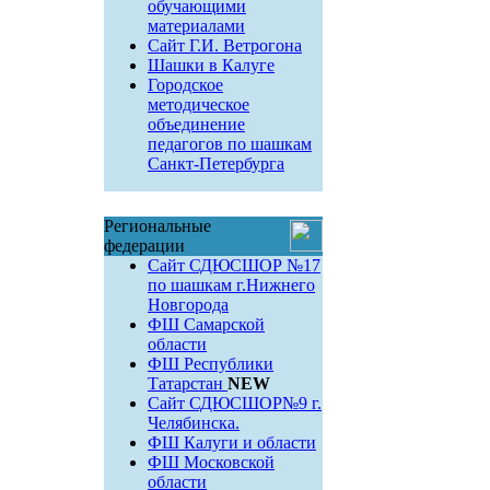
обучающими
материалами
Сайт Г.И. Ветрогона
Шашки в Калуге
Городское
методическое
объединение
педагогов по шашкам
Санкт-Петербурга
Региональные
федерации
Сайт СДЮСШОР №17
по шашкам г.Нижнего
Новгорода
ФШ Самарской
области
ФШ Республики
Татарстан
NEW
Сайт СДЮСШОР№9 г.
Челябинска.
ФШ Калуги и области
ФШ Московской
области