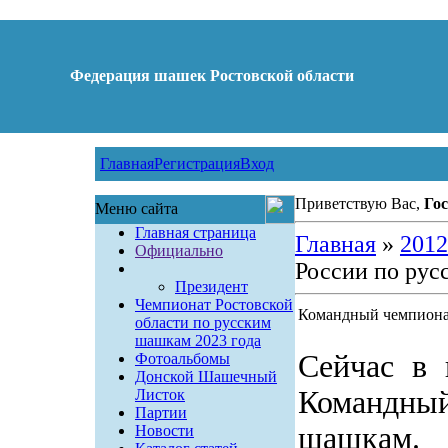
Федерация шашек Ростовской области
Главная
Регистрация
Вход
Приветствую Вас,
Гос
Меню сайта
Главная страница
Главная
»
2012
Официально
России по рус
Президент
Чемпионат Ростовской
Командный чемпиона
области по русским
шашкам 2023 года
Сейчас в 
Фотоальбомы
Донской Шашечный
Командный
Листок
Партии
шашкам. 
Новости