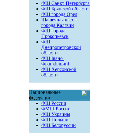
ФШ Санкт-Петербурга
ФШ Брянской области
ФШ города Орел
Шашечная школа
города Калязин
ФШ города
Прокопьевск
ФШ
Днепропетровской
области
ФШ Івано-
Франківщині
ФШ Херсонской
области
Национальные
федерации
ФШ России
ФМШ России
ФШ Украины
ФШ Польши
ФШ Белоруссии