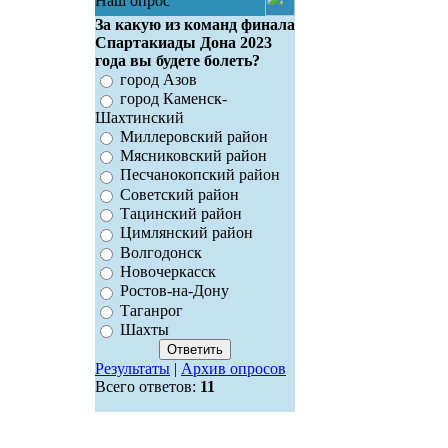
Наш опрос
За какую из команд финала
Спартакиады Дона 2023
года вы будете болеть?
город Азов
город Каменск-
Шахтинский
Миллеровский район
Мясниковский район
Песчанокопский район
Советский район
Тацинский район
Цимлянский район
Волгодонск
Новочеркасск
Ростов-на-Дону
Таганрог
Шахты
Результаты
|
Архив опросов
Всего ответов:
11