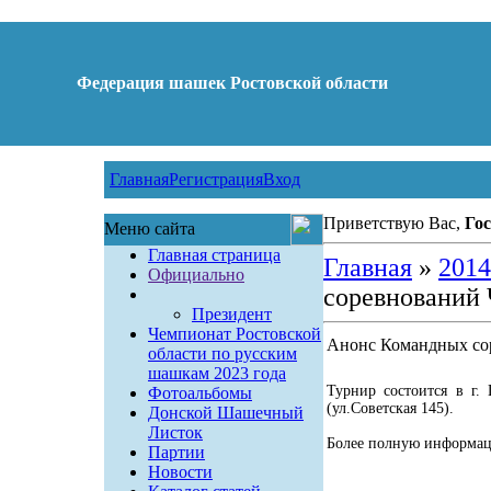
Федерация шашек Ростовской области
Главная
Регистрация
Вход
Приветствую Вас,
Гос
Меню сайта
Главная страница
Главная
»
2014
Официально
соревнований
Президент
Чемпионат Ростовской
Анонс Командных со
области по русским
шашкам 2023 года
Турнир состоится в г
Фотоальбомы
(ул.Советская 145).
Донской Шашечный
Листок
Более полную информа
Партии
Новости