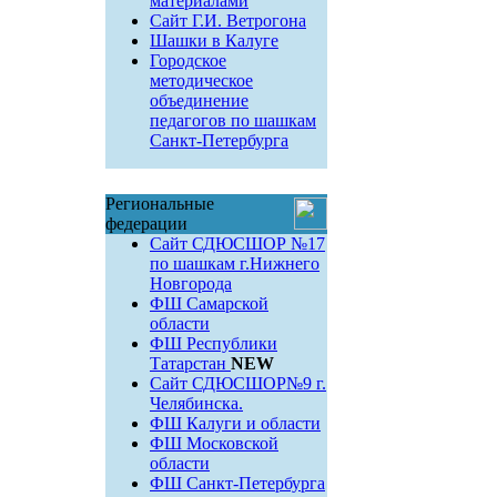
материалами
Сайт Г.И. Ветрогона
Шашки в Калуге
Городское
методическое
объединение
педагогов по шашкам
Санкт-Петербурга
Региональные
федерации
Сайт СДЮСШОР №17
по шашкам г.Нижнего
Новгорода
ФШ Самарской
области
ФШ Республики
Татарстан
NEW
Сайт СДЮСШОР№9 г.
Челябинска.
ФШ Калуги и области
ФШ Московской
области
ФШ Санкт-Петербурга