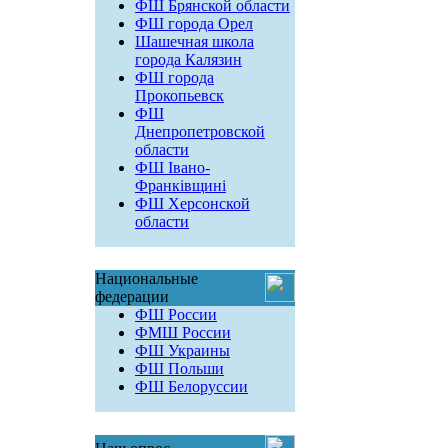
ФШ Брянской области
ФШ города Орел
Шашечная школа
города Калязин
ФШ города
Прокопьевск
ФШ
Днепропетровской
области
ФШ Івано-
Франківщині
ФШ Херсонской
области
Национальные
федерации
ФШ России
ФМШ России
ФШ Украины
ФШ Польши
ФШ Белоруссии