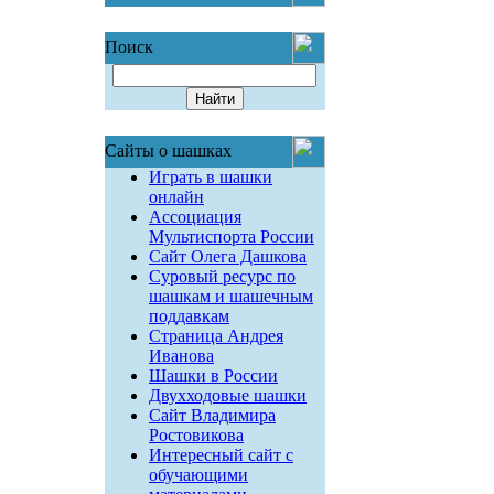
Поиск
Сайты о шашках
Играть в шашки
онлайн
Ассоциация
Мультиспорта России
Сайт Олега Дашкова
Суровый ресурс по
шашкам и шашечным
поддавкам
Страница Андрея
Иванова
Шашки в России
Двухходовые шашки
Сайт Владимира
Ростовикова
Интересный сайт с
обучающими