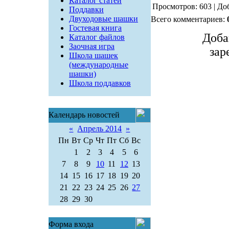
Каталог статей
Просмотров: 603 | До
Поддавки
Двуходовые шашки
Всего комментариев:
Гостевая книга
Доба
Каталог файлов
Заочная игра
зар
Школа шашек
(международные
шашки)
Школа поддавков
Календарь новостей
«
Апрель 2014
»
Пн
Вт
Ср
Чт
Пт
Сб
Вс
1
2
3
4
5
6
7
8
9
10
11
12
13
14
15
16
17
18
19
20
21
22
23
24
25
26
27
28
29
30
Форма входа