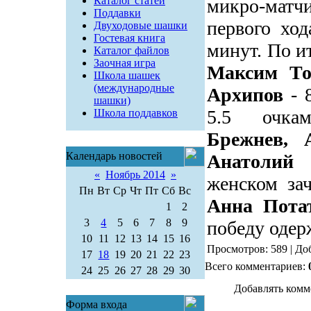
Каталог статей
микро-матч
Поддавки
первого хо
Двуходовые шашки
Гостевая книга
минут. По и
Каталог файлов
Заочная игра
Максим То
Школа шашек
(международные
Архипов
- 8
шашки)
5.5 очка
Школа поддавков
Брежнев, 
Календарь новостей
Анатолий
«
Ноябрь 2014
»
женском за
Пн
Вт
Ср
Чт
Пт
Сб
Вс
Анна Пота
1
2
3
4
5
6
7
8
9
победу оде
10
11
12
13
14
15
16
Просмотров: 589 | До
17
18
19
20
21
22
23
Всего комментариев:
24
25
26
27
28
29
30
Добавлять комм
Форма входа