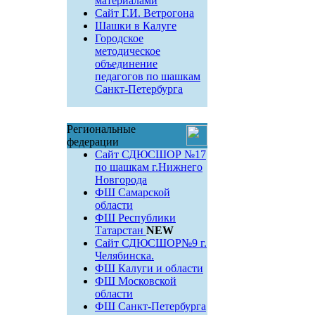
материалами
Сайт Г.И. Ветрогона
Шашки в Калуге
Городское
методическое
объединение
педагогов по шашкам
Санкт-Петербурга
Региональные
федерации
Сайт СДЮСШОР №17
по шашкам г.Нижнего
Новгорода
ФШ Самарской
области
ФШ Республики
Татарстан
NEW
Сайт СДЮСШОР№9 г.
Челябинска.
ФШ Калуги и области
ФШ Московской
области
ФШ Санкт-Петербурга