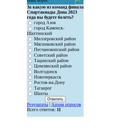
Наш опрос
За какую из команд финала
Спартакиады Дона 2023
года вы будете болеть?
город Азов
город Каменск-
Шахтинский
Миллеровский район
Мясниковский район
Песчанокопский район
Советский район
Тацинский район
Цимлянский район
Волгодонск
Новочеркасск
Ростов-на-Дону
Таганрог
Шахты
Результаты
|
Архив опросов
Всего ответов:
11