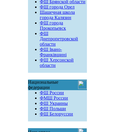
ФШ Брянской области
ФШ города Орел
Шашечная школа
города Калязин
ФШ города
Прокопьевск
ФШ
Днепропетровской
области
ФШ Івано-
Франківщині
ФШ Херсонской
области
Национальные
федерации
ФШ России
ФМШ России
ФШ Украины
ФШ Польши
ФШ Белоруссии