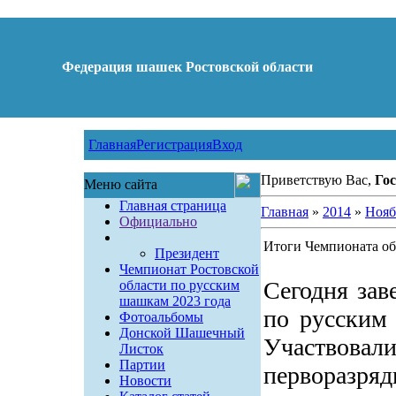
Федерация шашек Ростовской области
Главная
Регистрация
Вход
Приветствую Вас,
Гос
Меню сайта
Главная страница
Главная
»
2014
»
Нояб
Официально
Итоги Чемпионата об
Президент
Чемпионат Ростовской
Сегодня зав
области по русским
шашкам 2023 года
по русским
Фотоальбомы
Донской Шашечный
Участво
Листок
Партии
перворазря
Новости