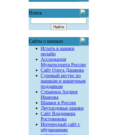
Поиск
Сайты о шашках
Играть в шашки
онлайн
Ассоциация
Мультиспорта России
Сайт Олега Дашкова
Суровый ресурс по
шашкам и шашечным
поддавкам
Страница Андрея
Иванова
Шашки в России
Двухходовые шашки
Сайт Владимира
Ростовикова
Интересный сайт с
обучающими