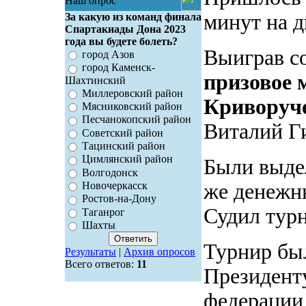
Наш опрос
минут на д
За какую из команд финала
Спартакиады Дона 2023
года вы будете болеть?
Выиграв со
город Азов
город Каменск-
призовое 
Шахтинский
Миллеровский район
Криворуч
Мясниковский район
Песчанокопский район
Виталий Ги
Советский район
Тацинский район
Цимлянский район
Были выдел
Волгодонск
же денежн
Новочеркасск
Ростов-на-Дону
Судил тур
Таганрог
Шахты
Турнир был
Результаты
|
Архив опросов
Всего ответов:
11
Президент
федерации