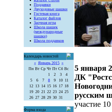
Каталог статей
Поддавки
Двуходовые шашки
Гостевая книга
Каталог файлов
Заочная игра
Школа шашек
(международные
шашки)
Школа поддавков
Календарь новостей
«
Январь 2015
»
5 января 2
Пн
Вт
Ср
Чт
Пт
Сб
Вс
1
2
3
4
ДК "Рост
5
6
7
8
9
10
11
Новогодни
12
13
14
15
16
17
18
19
20
21
22
23
24
25
русским 
26
27
28
29
30
31
участие 10
Форма входа