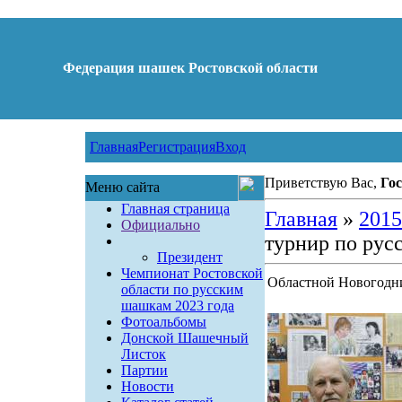
Федерация шашек Ростовской области
Главная
Регистрация
Вход
Приветствую Вас,
Гос
Меню сайта
Главная страница
Главная
»
2015
Официально
турнир по рус
Президент
Чемпионат Ростовской
Областной Новогодн
области по русским
шашкам 2023 года
Фотоальбомы
Донской Шашечный
Листок
Партии
Новости