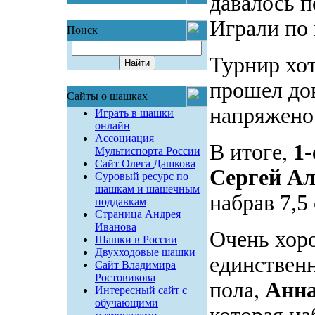
давалось п
Играли по 
Поиск
Турнир хот
прошел до
Сайты о шашках
напряжено
Играть в шашки
онлайн
Ассоциация
В итоге,
1-
Мультиспорта России
Сайт Олега Дашкова
Сергей Ал
Суровый ресурс по
шашкам и шашечным
набрав 7,5
поддавкам
Страница Андрея
Иванова
Очень хоро
Шашки в России
Двухходовые шашки
единственн
Сайт Владимира
Ростовикова
пола,
Анна
Интересный сайт с
обучающими