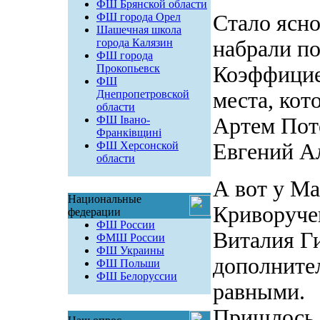
ФШ Брянской области
ФШ города Орел
Стало ясно
Шашечная школа
города Калязин
набрали по
ФШ города
Прокопьевск
Коэффициен
ФШ
Днепропетровской
места, кот
области
ФШ Івано-
Артем Пот
Франківщині
ФШ Херсонской
Евгений А
области
А вот у Ма
Национальные
Криворучен
федерации
ФШ России
Виталия Ги
ФМШ России
ФШ Украины
дополните
ФШ Польши
ФШ Белоруссии
равными.
Пришлось и