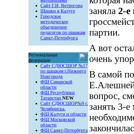
которая на
материалами
Сайт Г.И. Ветрогона
заняла
2-е
Шашки в Калуге
Городское
гроссмейст
методическое
объединение
партии.
педагогов по шашкам
Санкт-Петербурга
А вот оста
Региональные
очень упо
федерации
Сайт СДЮСШОР №17
по шашкам г.Нижнего
В самой п
Новгорода
ФШ Самарской
Е.Алешней
области
ФШ Республики
вопрос, с
Татарстан
NEW
Сайт СДЮСШОР№9 г.
занять 3-е
Челябинска.
ФШ Калуги и области
необходим
ФШ Московской
области
закончила
ФШ Санкт-Петербурга