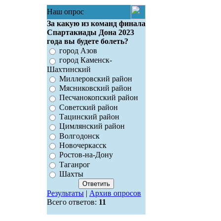
Наш опрос
За какую из команд финала
Спартакиады Дона 2023
года вы будете болеть?
город Азов
город Каменск-
Шахтинский
Миллеровский район
Мясниковский район
Песчанокопский район
Советский район
Тацинский район
Цимлянский район
Волгодонск
Новочеркасск
Ростов-на-Дону
Таганрог
Шахты
Результаты
|
Архив опросов
Всего ответов:
11