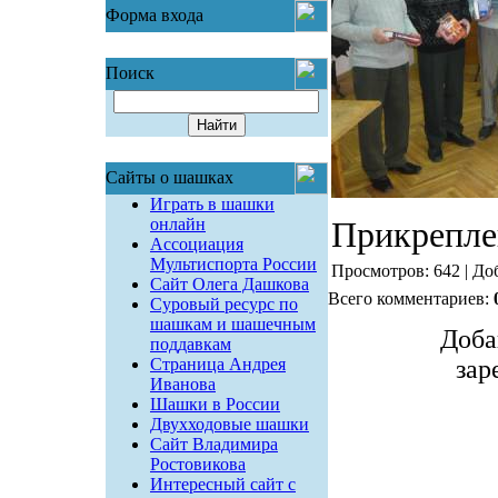
Форма входа
Поиск
Сайты о шашках
Играть в шашки
онлайн
Прикрепле
Ассоциация
Мультиспорта России
Просмотров: 642 | До
Сайт Олега Дашкова
Всего комментариев:
Суровый ресурс по
шашкам и шашечным
Доба
поддавкам
Страница Андрея
зар
Иванова
Шашки в России
Двухходовые шашки
Сайт Владимира
Ростовикова
Интересный сайт с