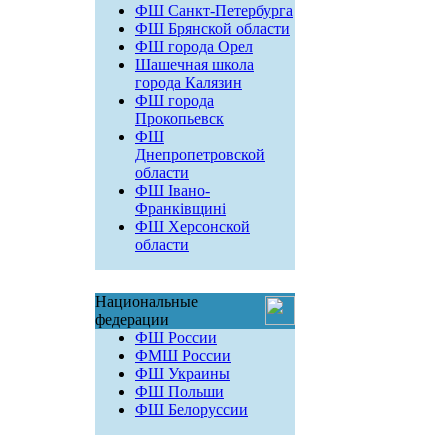
ФШ Санкт-Петербурга
ФШ Брянской области
ФШ города Орел
Шашечная школа
города Калязин
ФШ города
Прокопьевск
ФШ
Днепропетровской
области
ФШ Івано-
Франківщині
ФШ Херсонской
области
Национальные
федерации
ФШ России
ФМШ России
ФШ Украины
ФШ Польши
ФШ Белоруссии