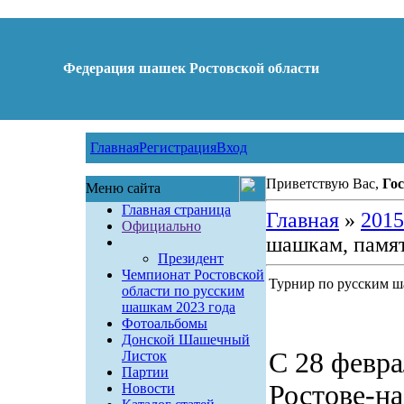
Федерация шашек Ростовской области
Главная
Регистрация
Вход
Приветствую Вас,
Гос
Меню сайта
Главная страница
Главная
»
2015
Официально
шашкам, памя
Президент
Чемпионат Ростовской
Турнир по русским 
области по русским
шашкам 2023 года
Фотоальбомы
Донской Шашечный
С 28 февра
Листок
Партии
Ростове-н
Новости