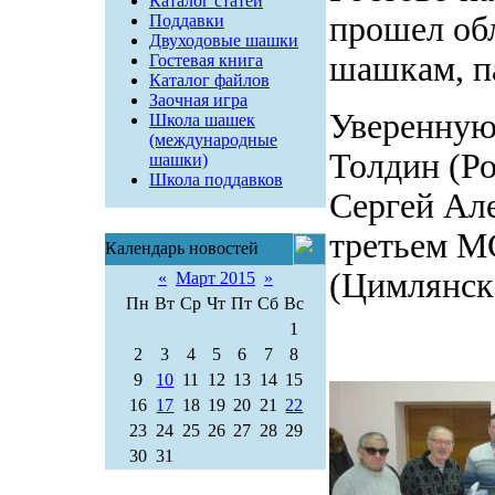
Каталог статей
прошел об
Поддавки
Двуходовые шашки
шашкам, п
Гостевая книга
Каталог файлов
Заочная игра
Уверенную
Школа шашек
(международные
Толдин (Ро
шашки)
Школа поддавков
Сергей Ал
третьем М
Календарь новостей
(Цимлянск
«
Март 2015
»
Пн
Вт
Ср
Чт
Пт
Сб
Вс
1
2
3
4
5
6
7
8
9
10
11
12
13
14
15
16
17
18
19
20
21
22
23
24
25
26
27
28
29
30
31