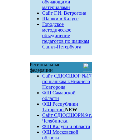
обучающими
материалами
Сайт Г.И. Ветрогона
Шашки в Калуге
Городское
методическое
объединение
педагогов по шашкам
Санкт-Петербурга
Региональные
федерации
Сайт СДЮСШОР №17
по шашкам г.Нижнего
Новгорода
ФШ Самарской
области
ФШ Республики
Татарстан
NEW
Сайт СДЮСШОР№9 г.
Челябинска.
ФШ Калуги и области
ФШ Московской
области