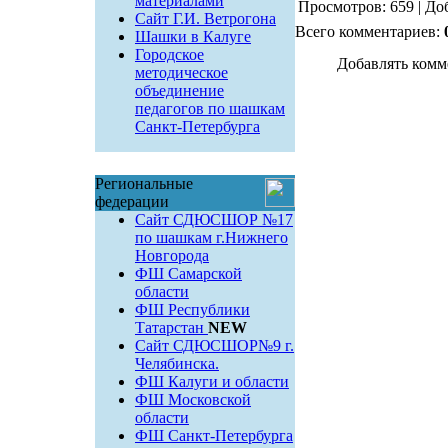
материалами
Просмотров: 659 | До
Сайт Г.И. Ветрогона
Всего комментариев:
Шашки в Калуге
Городское
Добавлять комм
методическое
объединение
педагогов по шашкам
Санкт-Петербурга
Региональные
федерации
Сайт СДЮСШОР №17
по шашкам г.Нижнего
Новгорода
ФШ Самарской
области
ФШ Республики
Татарстан
NEW
Сайт СДЮСШОР№9 г.
Челябинска.
ФШ Калуги и области
ФШ Московской
области
ФШ Санкт-Петербурга