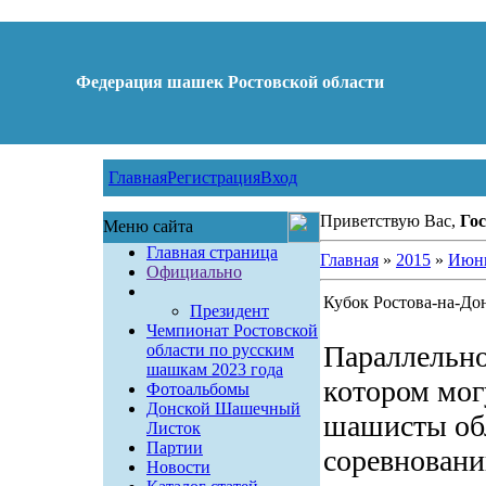
Федерация шашек Ростовской области
Главная
Регистрация
Вход
Приветствую Вас,
Гос
Меню сайта
Главная страница
Главная
»
2015
»
Июн
Официально
Кубок Ростова-на-До
Президент
Чемпионат Ростовской
Параллельно
области по русским
шашкам 2023 года
котором мог
Фотоальбомы
Донской Шашечный
шашисты обл
Листок
Партии
соревновани
Новости