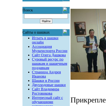
Поиск
Сайты о шашках
Играть в шашки
онлайн
Ассоциация
Мультиспорта России
Сайт Олега Дашкова
Суровый ресурс по
шашкам и шашечным
поддавкам
Страница Андрея
Иванова
Шашки в России
Двухходовые шашки
Сайт Владимира
Ростовикова
Интересный сайт с
Прикрепле
обучающими