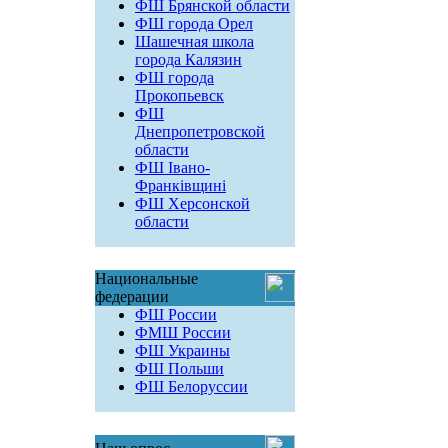
ФШ Брянской области
ФШ города Орел
Шашечная школа
города Калязин
ФШ города
Прокопьевск
ФШ
Днепропетровской
области
ФШ Івано-
Франківщині
ФШ Херсонской
области
Национальные
федерации
ФШ России
ФМШ России
ФШ Украины
ФШ Польши
ФШ Белоруссии