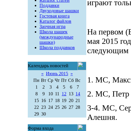
Каталог статей
играют толь
Поддавки
Двуходовые шашки
Гостевая книга
Каталог файлов
Заочная игра
На первом (
Школа шашек
(международные
мая 2015 го
шашки)
Школа поддавков
следующим 
Календарь новостей
«
Июнь 2015
»
1. МС, Мак
Пн
Вт
Ср
Чт
Пт
Сб
Вс
1
2
3
4
5
6
7
2. МС, Петр
8
9
10
11
12
13
14
15
16
17
18
19
20
21
3-4. МС, Се
22
23
24
25
26
27
28
29
30
Алешня.
Форма входа