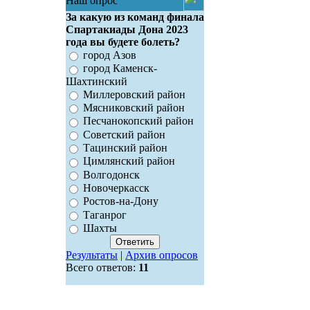
Наш опрос
За какую из команд финала
Спартакиады Дона 2023
года вы будете болеть?
город Азов
город Каменск-
Шахтинский
Миллеровский район
Мясниковский район
Песчанокопский район
Советский район
Тацинский район
Цимлянский район
Волгодонск
Новочеркасск
Ростов-на-Дону
Таганрог
Шахты
Результаты
|
Архив опросов
Всего ответов:
11