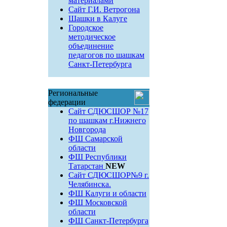
материалами
Сайт Г.И. Ветрогона
Шашки в Калуге
Городское
методическое
объединение
педагогов по шашкам
Санкт-Петербурга
Региональные
федерации
Сайт СДЮСШОР №17
по шашкам г.Нижнего
Новгорода
ФШ Самарской
области
ФШ Республики
Татарстан
NEW
Сайт СДЮСШОР№9 г.
Челябинска.
ФШ Калуги и области
ФШ Московской
области
ФШ Санкт-Петербурга