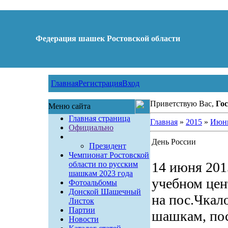
Федерация шашек Ростовской области
Главная
Регистрация
Вход
Приветствую Вас,
Гос
Меню сайта
Главная страница
Главная
»
2015
»
Июн
Официально
День России
Президент
Чемпионат Ростовской
14 июня 2015
области по русским
шашкам 2023 года
учебном цен
Фотоальбомы
Донской Шашечный
на пос.Чкал
Листок
Партии
шашкам, по
Новости