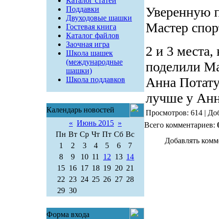
Каталог статей
Уверенную п
Поддавки
Двуходовые шашки
Мастер спор
Гостевая книга
Каталог файлов
Заочная игра
2 и 3 места,
Школа шашек
(международные
поделили Ма
шашки)
Анна Потату
Школа поддавков
лучше у Анн
Календарь новостей
Просмотров: 614 | До
«
Июнь 2015
»
Всего комментариев:
Пн
Вт
Ср
Чт
Пт
Сб
Вс
Добавлять комм
1
2
3
4
5
6
7
8
9
10
11
12
13
14
15
16
17
18
19
20
21
22
23
24
25
26
27
28
29
30
Форма входа