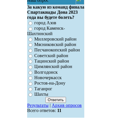
Наш опрос
За какую из команд финала
Спартакиады Дона 2023
года вы будете болеть?
город Азов
город Каменск-
Шахтинский
Миллеровский район
Мясниковский район
Песчанокопский район
Советский район
Тацинский район
Цимлянский район
Волгодонск
Новочеркасск
Ростов-на-Дону
Таганрог
Шахты
Результаты
|
Архив опросов
Всего ответов:
11