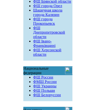
ФШ Брянской области
ФШ города Орел
Шашечная школа
города Калязин
ФШ города
Прокопьевск
ФШ
Днепропетровской
области
ФШ Івано-
Франківщині
ФШ Херсонской
области
Национальные
федерации
ФШ России
ФМШ России
ФШ Украины
ФШ Польши
ФШ Белоруссии