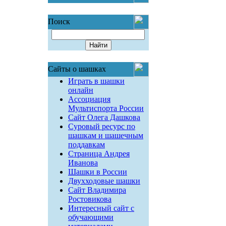
Поиск
Сайты о шашках
Играть в шашки
онлайн
Ассоциация
Мультиспорта России
Сайт Олега Дашкова
Суровый ресурс по
шашкам и шашечным
поддавкам
Страница Андрея
Иванова
Шашки в России
Двухходовые шашки
Сайт Владимира
Ростовикова
Интересный сайт с
обучающими