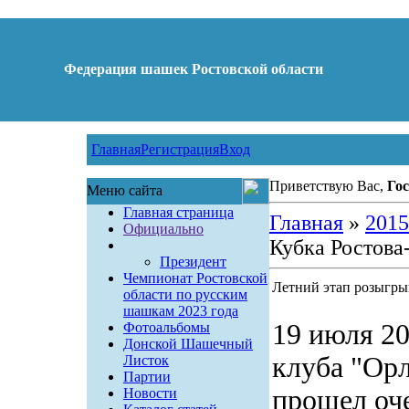
Федерация шашек Ростовской области
Главная
Регистрация
Вход
Приветствую Вас,
Гос
Меню сайта
Главная страница
Главная
»
2015
Официально
Кубка Ростова
Президент
Чемпионат Ростовской
Летний этап розыгры
области по русским
шашкам 2023 года
19 июля 20
Фотоальбомы
Донской Шашечный
клуба "Орл
Листок
Партии
прошел оч
Новости