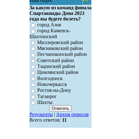
Наш опрос
За какую из команд финала
Спартакиады Дона 2023
года вы будете болеть?
город Азов
город Каменск-
Шахтинский
Миллеровский район
Мясниковский район
Песчанокопский район
Советский район
Тацинский район
Цимлянский район
Волгодонск
Новочеркасск
Ростов-на-Дону
Таганрог
Шахты
Результаты
|
Архив опросов
Всего ответов:
11