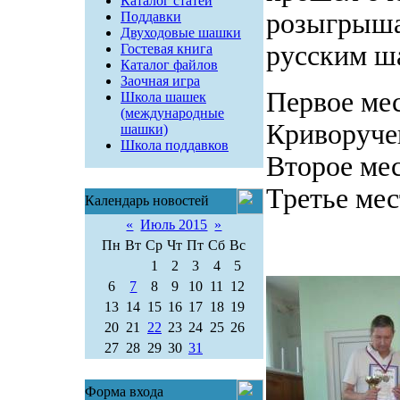
Каталог статей
розыгрыша
Поддавки
Двуходовые шашки
русским 
Гостевая книга
Каталог файлов
Заочная игра
Первое ме
Школа шашек
(международные
Криворуче
шашки)
Школа поддавков
Второе мес
Третье мес
Календарь новостей
«
Июль 2015
»
Пн
Вт
Ср
Чт
Пт
Сб
Вс
1
2
3
4
5
6
7
8
9
10
11
12
13
14
15
16
17
18
19
20
21
22
23
24
25
26
27
28
29
30
31
Форма входа