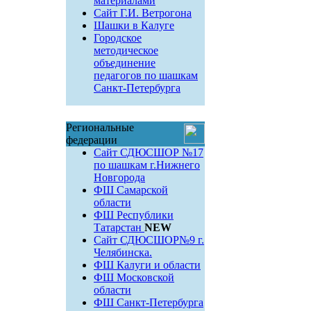
материалами
Сайт Г.И. Ветрогона
Шашки в Калуге
Городское
методическое
объединение
педагогов по шашкам
Санкт-Петербурга
Региональные
федерации
Сайт СДЮСШОР №17
по шашкам г.Нижнего
Новгорода
ФШ Самарской
области
ФШ Республики
Татарстан
NEW
Сайт СДЮСШОР№9 г.
Челябинска.
ФШ Калуги и области
ФШ Московской
области
ФШ Санкт-Петербурга