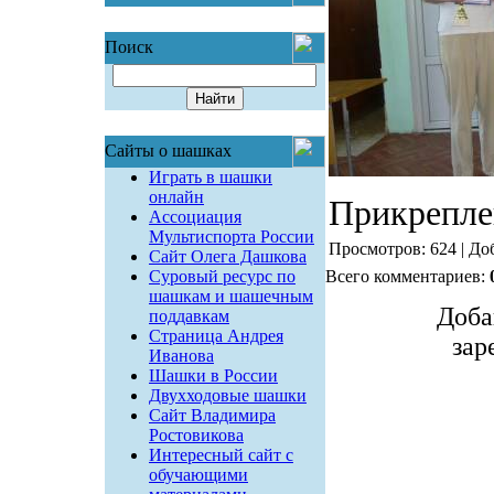
Поиск
Сайты о шашках
Играть в шашки
онлайн
Прикрепле
Ассоциация
Мультиспорта России
Просмотров: 624 | До
Сайт Олега Дашкова
Суровый ресурс по
Всего комментариев:
шашкам и шашечным
Доба
поддавкам
Страница Андрея
зар
Иванова
Шашки в России
Двухходовые шашки
Сайт Владимира
Ростовикова
Интересный сайт с
обучающими