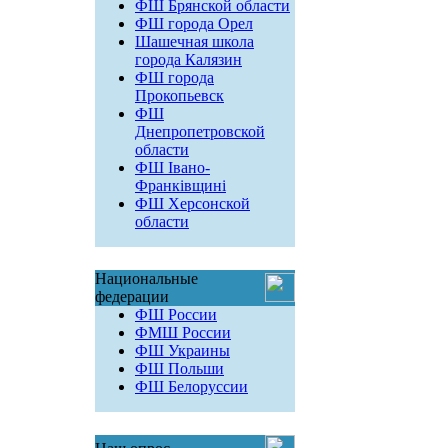
ФШ Брянской области
ФШ города Орел
Шашечная школа
города Калязин
ФШ города
Прокопьевск
ФШ
Днепропетровской
области
ФШ Івано-
Франківщині
ФШ Херсонской
области
Национальные
федерации
ФШ России
ФМШ России
ФШ Украины
ФШ Польши
ФШ Белоруссии