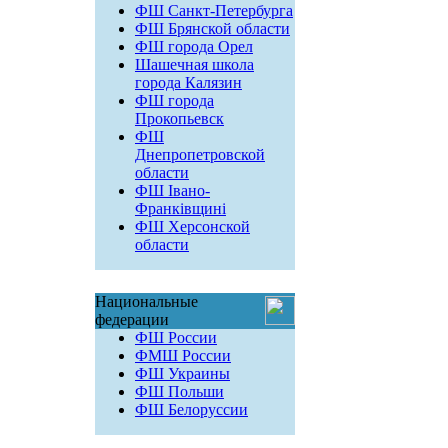
ФШ Санкт-Петербурга
ФШ Брянской области
ФШ города Орел
Шашечная школа
города Калязин
ФШ города
Прокопьевск
ФШ
Днепропетровской
области
ФШ Івано-
Франківщині
ФШ Херсонской
области
Национальные
федерации
ФШ России
ФМШ России
ФШ Украины
ФШ Польши
ФШ Белоруссии