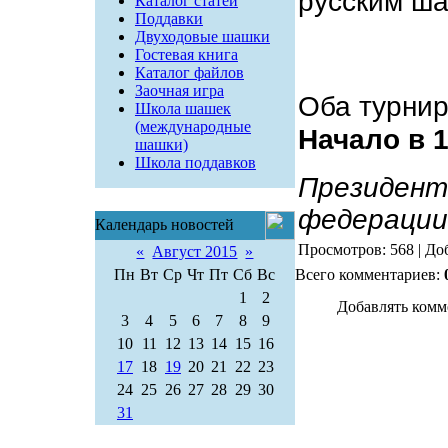
русским ш
Каталог статей
Поддавки
Двуходовые шашки
Гостевая книга
Каталог файлов
Заочная игра
Оба турнир
Школа шашек
(международные
Начало в 1
шашки)
Школа поддавков
Президент
федерации
Календарь новостей
Просмотров: 568 | До
«
Август 2015
»
Пн
Вт
Ср
Чт
Пт
Сб
Вс
Всего комментариев:
1
2
Добавлять комм
3
4
5
6
7
8
9
10
11
12
13
14
15
16
17
18
19
20
21
22
23
24
25
26
27
28
29
30
31