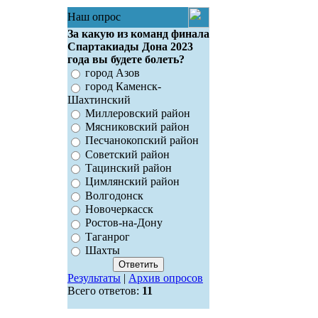
Наш опрос
За какую из команд финала
Спартакиады Дона 2023
года вы будете болеть?
город Азов
город Каменск-
Шахтинский
Миллеровский район
Мясниковский район
Песчанокопский район
Советский район
Тацинский район
Цимлянский район
Волгодонск
Новочеркасск
Ростов-на-Дону
Таганрог
Шахты
Результаты
|
Архив опросов
Всего ответов:
11