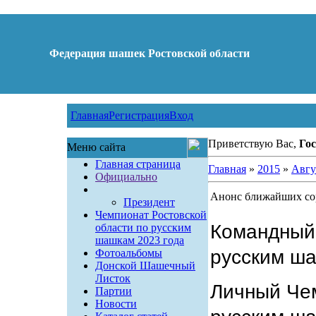
Федерация шашек Ростовской области
Главная
Регистрация
Вход
Приветствую Вас,
Гос
Меню сайта
Главная страница
Главная
»
2015
»
Авгу
Официально
Анонс ближайших со
Президент
Чемпионат Ростовской
Командный 
области по русским
шашкам 2023 года
русским ш
Фотоальбомы
Донской Шашечный
Листок
Личный Чем
Партии
Новости