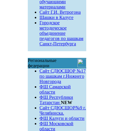
обучающими
материалами
Сайт Г.И. Ветрогона
Шашки в Калуге
Городское
методическое
объединение
педагогов по шашкам
Санкт-Петербурга
Региональные
федерации
Сайт СДЮСШОР №17
по шашкам г.Нижнего
Новгорода
ФШ Самарской
области
ФШ Республики
Татарстан
NEW
Сайт СДЮСШОР№9 г.
Челябинска.
ФШ Калуги и области
ФШ Московской
области