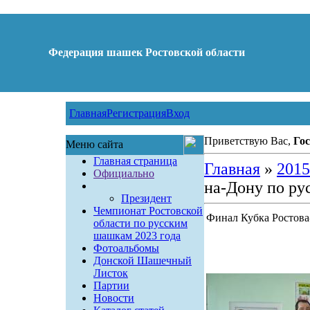
Федерация шашек Ростовской области
Главная
Регистрация
Вход
Приветствую Вас,
Гос
Меню сайта
Главная страница
Главная
»
2015
Официально
на-Дону по ру
Президент
Чемпионат Ростовской
Финал Кубка Ростова
области по русским
шашкам 2023 года
Фотоальбомы
Донской Шашечный
Листок
Партии
Новости