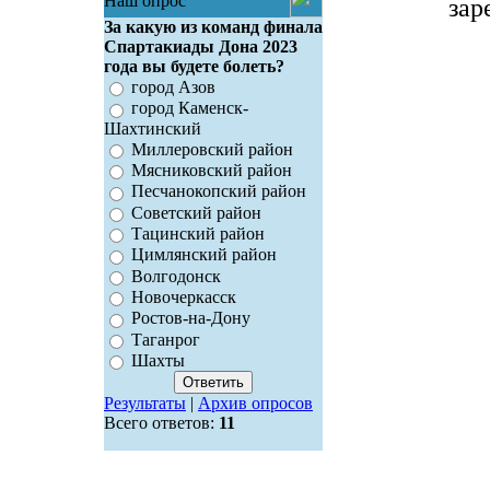
Наш опрос
зар
За какую из команд финала
Спартакиады Дона 2023
года вы будете болеть?
город Азов
город Каменск-
Шахтинский
Миллеровский район
Мясниковский район
Песчанокопский район
Советский район
Тацинский район
Цимлянский район
Волгодонск
Новочеркасск
Ростов-на-Дону
Таганрог
Шахты
Результаты
|
Архив опросов
Всего ответов:
11