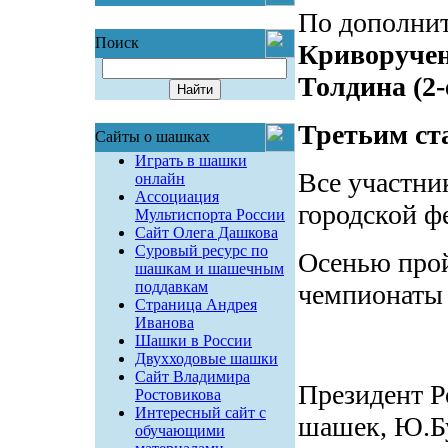
По дополни
Поиск
Криворучен
Толдина (2-
Третьим ст
Сайты о шашках
Играть в шашки
Все участни
онлайн
Ассоциация
городской ф
Мультиспорта России
Сайт Олега Дашкова
Суровый ресурс по
Осенью про
шашкам и шашечным
поддавкам
чемпионаты 
Страница Андрея
Иванова
Шашки в России
Двухходовые шашки
Сайт Владимира
Президент Р
Ростовикова
Интересный сайт с
шашек, Ю.Б
обучающими