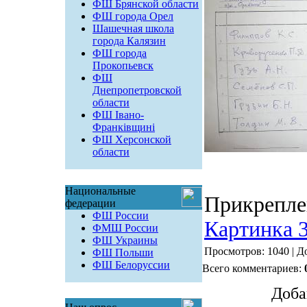
ФШ Брянской области
ФШ города Орел
Шашечная школа
города Калязин
ФШ города
Прокопьевск
ФШ
Днепропетровской
области
ФШ Івано-
Франківщині
ФШ Херсонской
области
Национальные
Прикрепле
федерации
ФШ России
Картинка 
ФМШ России
ФШ Украины
Просмотров: 1040 | Д
ФШ Польши
ФШ Белоруссии
Всего комментариев:
Доба