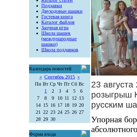
Каталог статей
Поддавки
Двуходовые шашки
Гостевая книга
Каталог файлов
Заочная игра
Школа шашек
(международные
шашки)
Школа поддавков
Календарь новостей
«
Сентябрь 2015
»
23 августа
Пн
Вт
Ср
Чт
Пт
Сб
Вс
1
2
3
4
5
6
розыгрыш К
7
8
9
10
11
12
13
русским ш
14
15
16
17
18
19
20
21
22
23
24
25
26
27
Упорная бор
28
29
30
абсолютного
Форма входа