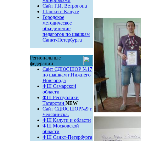
материалами
Сайт Г.И. Ветрогона
Шашки в Калуге
Городское
методическое
объединение
педагогов по шашкам
Санкт-Петербурга
Региональные
федерации
Сайт СДЮСШОР №17
по шашкам г.Нижнего
Новгорода
ФШ Самарской
области
ФШ Республики
Татарстан
NEW
Сайт СДЮСШОР№9 г.
Челябинска.
ФШ Калуги и области
ФШ Московской
области
ФШ Санкт-Петербурга