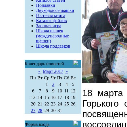
Каталог статей
Поддавки
Двуходовые шашки
Гостевая книга
Каталог файлов
Заочная игра
Школа шашек
(международные
шашки)
Школа поддавков
Календарь новостей
«
Март 2017
»
Пн
Вт
Ср
Чт
Пт
Сб
Вс
1
2
3
4
5
18 марта
6
7
8
9
10
11
12
13
14
15
16
17
18
19
Горького 
20
21
22
23
24
25
26
27
28
29
30
31
посвя
воссоедин
Форма входа