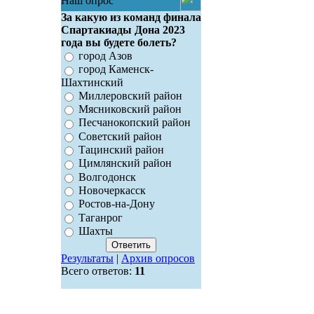
Наш опрос
За какую из команд финала
Спартакиады Дона 2023
года вы будете болеть?
город Азов
город Каменск-
Шахтинский
Миллеровский район
Мясниковский район
Песчанокопский район
Советский район
Тацинский район
Цимлянский район
Волгодонск
Новочеркасск
Ростов-на-Дону
Таганрог
Шахты
Результаты
|
Архив опросов
Всего ответов:
11