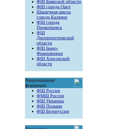
ФШ Брянской области
ФШ города Орел
Шашечная школа
города Калязин
ФШ города
Прокопьевск
ФШ
Днепропетровской
области
ФШ Івано-
Франківщині
ФШ Херсонской
области
Национальные
федерации
ФШ России
ФМШ России
ФШ Украины
ФШ Польши
ФШ Белоруссии