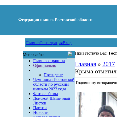
Федерация шашек Ростовской области
Главная
Регистрация
Вход
Приветствую Вас,
Гост
Меню сайта
Главная страница
Главная
»
2017
Официально
Крыма отметил
Президент
Чемпионат Ростовской
Годовщину возвращен
области по русским
шашкам 2023 года
Фотоальбомы
Донской Шашечный
Листок
Партии
Новости