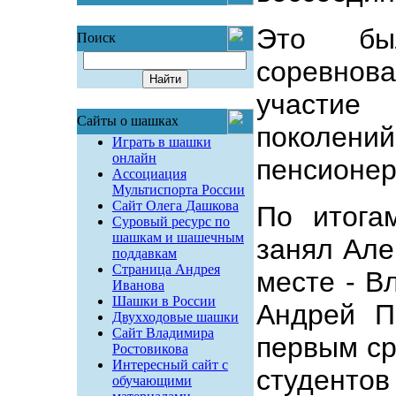
Это бы
Поиск
соревнов
участие
Сайты о шашках
поколени
Играть в шашки
онлайн
пенсионер
Ассоциация
Мультиспорта России
Сайт Олега Дашкова
По итога
Суровый ресурс по
шашкам и шашечным
занял Але
поддавкам
Страница Андрея
месте - В
Иванова
Шашки в России
Андрей П
Двухходовые шашки
Сайт Владимира
первым ср
Ростовикова
Интересный сайт с
студент
обучающими