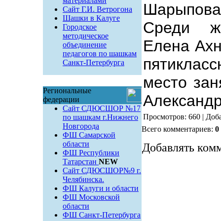
материалами
Шарыпов
Сайт Г.И. Ветрогона
Шашки в Калуге
Среди ж
Городское
методическое
Елена Ахн
объединение
педагогов по шашкам
пятикласс
Санкт-Петербурга
место зан
Региональные
Александр
федерации
Сайт СДЮСШОР №17
Просмотров: 660 | Доб
по шашкам г.Нижнего
Новгорода
Всего комментариев:
0
ФШ Самарской
области
Добавлять комм
ФШ Республики
Татарстан
NEW
Сайт СДЮСШОР№9 г.
Челябинска.
ФШ Калуги и области
ФШ Московской
области
ФШ Санкт-Петербурга