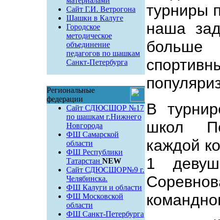
материалами
турниры 
Сайт Г.И. Ветрогона
Шашки в Калуге
наша зад
Городское
методическое
больше
объединение
педагогов по шашкам
спорти
Санкт-Петербурга
популяриз
Региональные
федерации
В турнир
Сайт СДЮСШОР №17
по шашкам г.Нижнего
школ Пе
Новгорода
ФШ Самарской
каждой к
области
ФШ Республики
1 девуш
Татарстан
NEW
Сайт СДЮСШОР№9 г.
Соревно
Челябинска.
ФШ Калуги и области
командном
ФШ Московской
области
ФШ Санкт-Петербурга