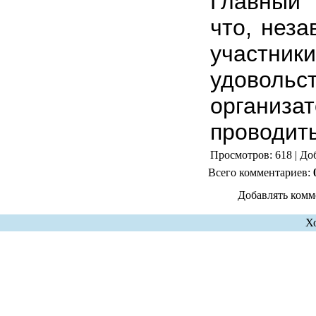
Главный 
что, неза
участн
удоволь
организ
проводить
Просмотров: 618 | До
Всего комментариев:
Добавлять комм
Х