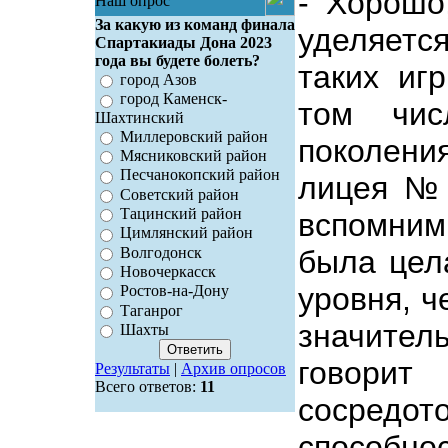
- Хорошо
Наш опрос
За какую из команд финала
уделяетс
Спартакиады Дона 2023
года вы будете болеть?
таких иг
город Азов
город Каменск-
том чис
Шахтинский
Миллеровский район
поколени
Мясниковский район
Песчанокопский район
лицея № 
Советский район
Тацинский район
вспомним
Цимлянский район
Волгодонск
была цел
Новочеркасск
уровня, ч
Ростов-на-Дону
Таганрог
значител
Шахты
говори
Результаты
|
Архив опросов
Всего ответов:
11
сосредо
способн