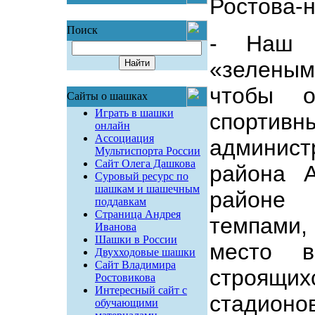
Ростова-н
Поиск
- Наш 
«зеленым
чтобы 
Сайты о шашках
Играть в шашки
спорти
онлайн
Ассоциация
админи
Мультиспорта России
Сайт Олега Дашкова
района А
Суровый ресурс по
шашкам и шашечным
районе
поддавкам
Страница Андрея
темпами,
Иванова
Шашки в России
место в
Двухходовые шашки
Сайт Владимира
строящих
Ростовикова
Интересный сайт с
стадионо
обучающими