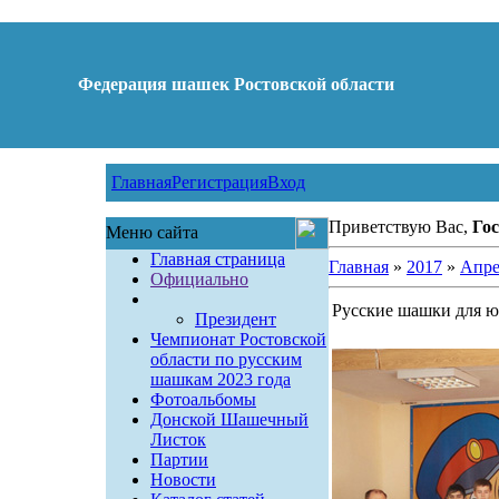
Федерация шашек Ростовской области
Главная
Регистрация
Вход
Приветствую Вас,
Гос
Меню сайта
Главная страница
Главная
»
2017
»
Апре
Официально
Русские шашки для 
Президент
Чемпионат Ростовской
области по русским
шашкам 2023 года
Фотоальбомы
Донской Шашечный
Листок
Партии
Новости