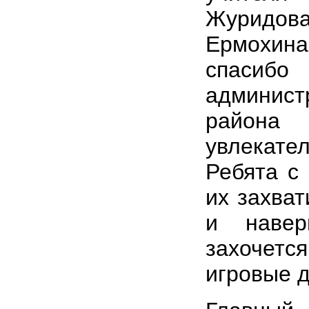
Журидов
Ермохина
спаси
админи
района
увлекате
Ребята с
их захва
и наве
захочетс
игровые д