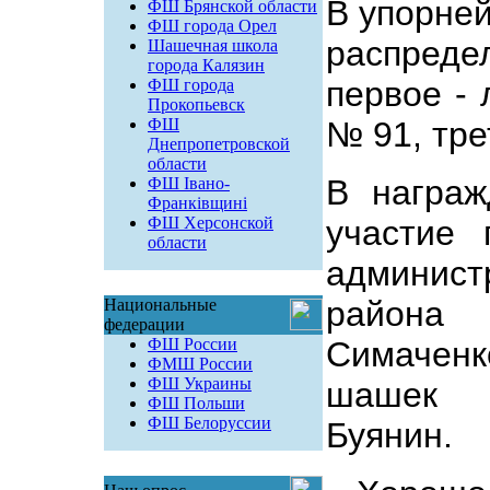
В упорне
ФШ Брянской области
ФШ города Орел
распреде
Шашечная школа
города Калязин
первое -
ФШ города
Прокопьевск
ФШ
№ 91, тре
Днепропетровской
области
В награж
ФШ Івано-
Франківщині
ФШ Херсонской
участие 
области
админи
района 
Национальные
федерации
ФШ России
Симачен
ФМШ России
ФШ Украины
шашек 
ФШ Польши
ФШ Белоруссии
Буянин.