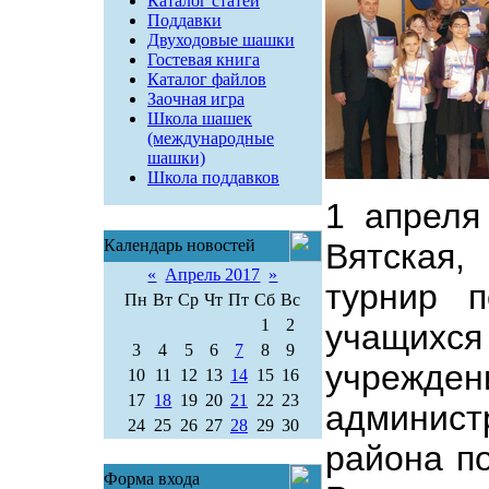
Каталог статей
Поддавки
Двуходовые шашки
Гостевая книга
Каталог файлов
Заочная игра
Школа шашек
(международные
шашки)
Школа поддавков
1 апреля
Календарь новостей
Вятская
«
Апрель 2017
»
турнир 
Пн
Вт
Ср
Чт
Пт
Сб
Вс
1
2
учащихс
3
4
5
6
7
8
9
учрежд
10
11
12
13
14
15
16
17
18
19
20
21
22
23
админи
24
25
26
27
28
29
30
района п
Форма входа