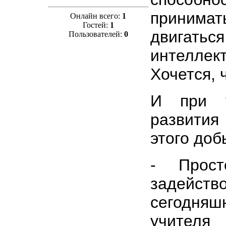
принимат
Онлайн всего:
1
Гостей:
1
двигать
Пользователей:
0
интелле
Хочется, 
И при у
развити
этого доб
- Прост
задейств
сегодняш
учител