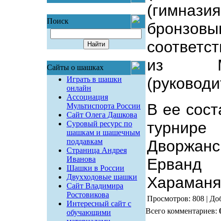
(гимнази
Поиск
бронз
соответс
из Мя
Сайты о шашках
(руководи
Играть в шашки
онлайн
Ассоциация
В ее сост
Мультиспорта России
Сайт Олега Дашкова
турни
Суровый ресурс по
шашкам и шашечным
поддавкам
Дворжан
Страница Андрея
Иванова
Ерванд
Шашки в России
Двухходовые шашки
Хараманян
Сайт Владимира
Ростовикова
Просмотров: 808 | До
Интересный сайт с
Всего комментариев:
обучающими