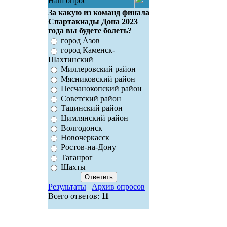
Наш опрос
За какую из команд финала
Спартакиады Дона 2023
года вы будете болеть?
город Азов
город Каменск-
Шахтинский
Миллеровский район
Мясниковский район
Песчанокопский район
Советский район
Тацинский район
Цимлянский район
Волгодонск
Новочеркасск
Ростов-на-Дону
Таганрог
Шахты
Результаты
|
Архив опросов
Всего ответов:
11