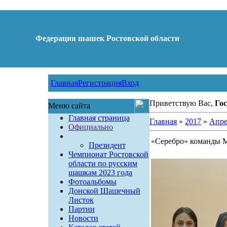
Федерация шашек Ростовской области
Главная
Регистрация
Вход
Приветствую Вас,
Гос
Меню сайта
Главная страница
Главная
»
2017
»
Апре
Официально
«Серебро» команды М
Президент
Чемпионат Ростовской
области по русским
шашкам 2023 года
Фотоальбомы
Донской Шашечный
Листок
Партии
Новости