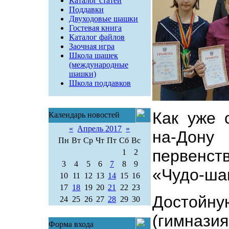
Каталог статей
Поддавки
Двуходовые шашки
Гостевая книга
Каталог файлов
Заочная игра
Школа шашек
(международные
шашки)
Школа поддавков
Как уже 
Календарь новостей
«
Апрель 2017
»
на-Дону
Пн
Вт
Ср
Чт
Пт
Сб
Вс
первенст
1
2
3
4
5
6
7
8
9
«Чудо-ша
10
11
12
13
14
15
16
17
18
19
20
21
22
23
Достойн
24
25
26
27
28
29
30
(гимназ
Форма входа