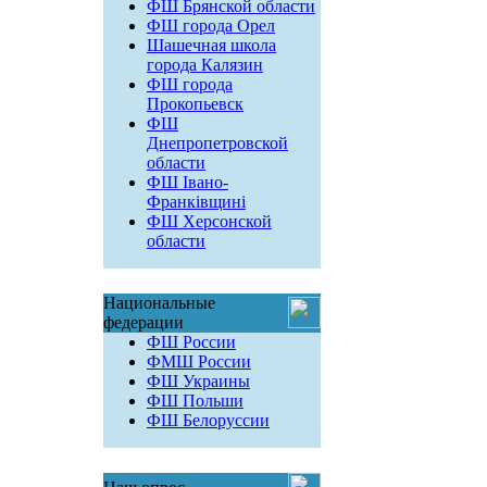
ФШ Брянской области
ФШ города Орел
Шашечная школа
города Калязин
ФШ города
Прокопьевск
ФШ
Днепропетровской
области
ФШ Івано-
Франківщині
ФШ Херсонской
области
Национальные
федерации
ФШ России
ФМШ России
ФШ Украины
ФШ Польши
ФШ Белоруссии