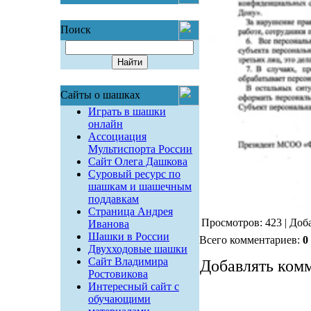
Поиск
Сайты о шашках
Играть в шашки
онлайн
Ассоциация
Мультиспорта России
Сайт Олега Дашкова
Суровый ресурс по
шашкам и шашечным
поддавкам
Страница Андрея
Просмотров: 423 | Доб
Иванова
Шашки в России
Всего комментариев:
0
Двухходовые шашки
Сайт Владимира
Добавлять комм
Ростовикова
Интересный сайт с
обучающими