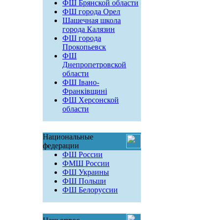
ФШ Брянской области
ФШ города Орел
Шашечная школа
города Калязин
ФШ города
Прокопьевск
ФШ
Днепропетровской
области
ФШ Івано-
Франківщині
ФШ Херсонской
области
Национальные
федерации
ФШ России
ФМШ России
ФШ Украины
ФШ Польши
ФШ Белоруссии