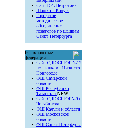
материалами
Сайт Г.И. Ветрогона
Шашки в Калуге
Городское
методическое
объединение
педагогов по шашкам
Санкт-Петербурга
Региональные
федерации
Сайт СДЮСШОР №17
по шашкам г.Нижнего
Новгорода
ФШ Самарской
области
ФШ Республики
Татарстан
NEW
Сайт СДЮСШОР№9 г.
Челябинска.
ФШ Калуги и области
ФШ Московской
области
ФШ Санкт-Петербурга