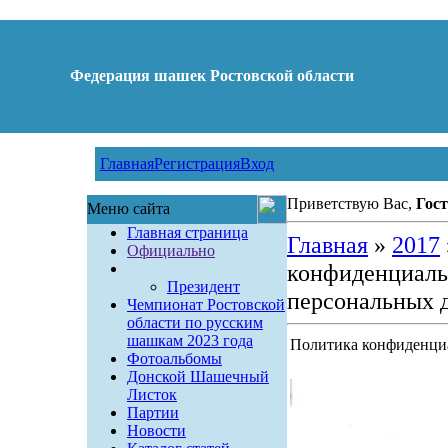
Федерация шашек Ростовской области
Главная
Регистрация
Вход
Приветствую Вас,
Гост
Меню сайта
Главная страница
Главная
»
2017
Официально
конфиденциаль
Президент
персональных 
Чемпионат Ростовской
области по русским
шашкам 2023 года
Политика конфиденци
Фотоальбомы
Донской Шашечный
Листок
Партии
Новости