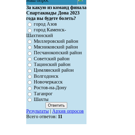
Наш опрос
За какую из команд финала
Спартакиады Дона 2023
года вы будете болеть?
город Азов
город Каменск-
Шахтинский
Миллеровский район
Мясниковский район
Песчанокопский район
Советский район
Тацинский район
Цимлянский район
Волгодонск
Новочеркасск
Ростов-на-Дону
Таганрог
Шахты
Результаты
|
Архив опросов
Всего ответов:
11