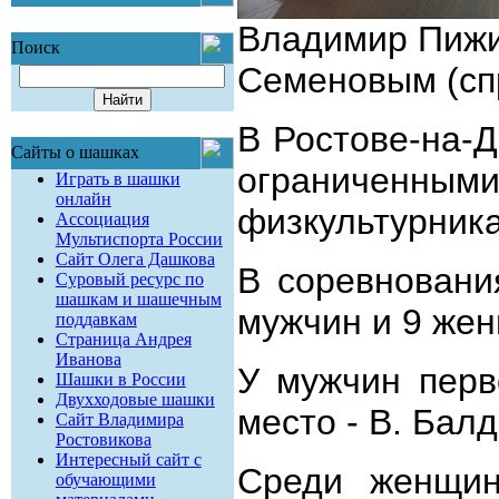
Владимир Пижик
Поиск
Семеновым (сп
В Ростове-на-Д
Сайты о шашках
ограниченным
Играть в шашки
онлайн
физкультурника
Ассоциация
Мультиспорта России
Сайт Олега Дашкова
В соревновани
Суровый ресурс по
шашкам и шашечным
мужчин и 9 же
поддавкам
Страница Андрея
Иванова
У мужчин перв
Шашки в России
Двухходовые шашки
место - В. Балд
Сайт Владимира
Ростовикова
Интересный сайт с
Среди женщин
обучающими