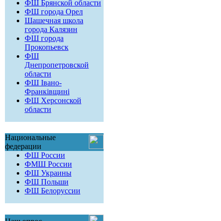
ФШ Брянской области
ФШ города Орел
Шашечная школа
города Калязин
ФШ города
Прокопьевск
ФШ
Днепропетровской
области
ФШ Івано-
Франківщині
ФШ Херсонской
области
Национальные
федерации
ФШ России
ФМШ России
ФШ Украины
ФШ Польши
ФШ Белоруссии