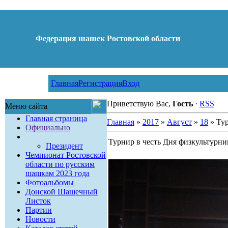
Федерация шашек Ростовской области
Главная
Регистрация
Вход
Приветствую Вас,
Гость
·
RSS
Меню сайта
Главная страница
Главная
»
2017
»
Август
»
18
» Тур
Официально
Турнир в честь Дня физкультурни
Президент
Чемпионат Ростовской
области по русским
шашкам 2023 года
Фотоальбомы
Донской Шашечный
Листок
Партии
Новости