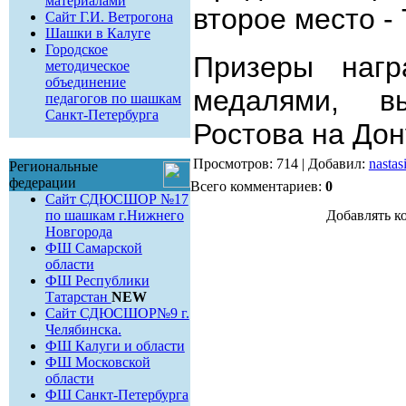
материалами
второе место - 
Сайт Г.И. Ветрогона
Шашки в Калуге
Городское
Призеры нагр
методическое
объединение
медалями, в
педагогов по шашкам
Санкт-Петербурга
Ростова на Дон
Просмотров: 714 | Добавил:
nasta
Региональные
федерации
Всего комментариев:
0
Сайт СДЮСШОР №17
по шашкам г.Нижнего
Добавлять к
Новгорода
ФШ Самарской
области
ФШ Республики
Татарстан
NEW
Сайт СДЮСШОР№9 г.
Челябинска.
ФШ Калуги и области
ФШ Московской
области
ФШ Санкт-Петербурга