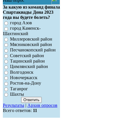
Наш опрос
За какую из команд финала
Спартакиады Дона 2023
года вы будете болеть?
город Азов
город Каменск-
Шахтинский
Миллеровский район
Мясниковский район
Песчанокопский район
Советский район
Тацинский район
Цимлянский район
Волгодонск
Новочеркасск
Ростов-на-Дону
Таганрог
Шахты
Результаты
|
Архив опросов
Всего ответов:
11