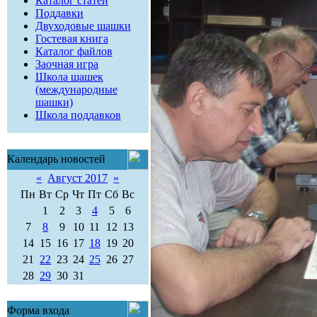
Каталог статей
Поддавки
Двуходовые шашки
Гостевая книга
Каталог файлов
Заочная игра
Школа шашек
(международные
шашки)
Школа поддавков
Календарь новостей
«
Август 2017
»
Пн
Вт
Ср
Чт
Пт
Сб
Вс
1
2
3
4
5
6
7
8
9
10
11
12
13
14
15
16
17
18
19
20
21
22
23
24
25
26
27
28
29
30
31
Форма входа