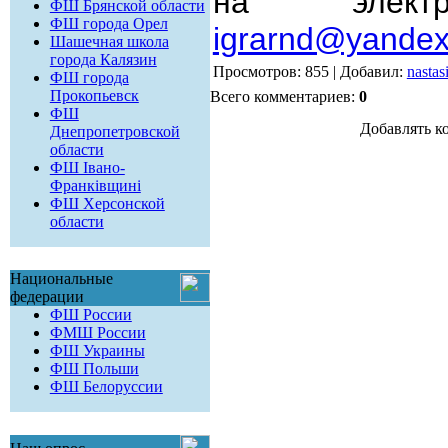
на электр
ФШ Брянской области
ФШ города Орел
igrarnd@yandex
Шашечная школа
города Калязин
Просмотров: 855 | Добавил:
nasta
ФШ города
Прокопьевск
Всего комментариев:
0
ФШ
Добавлять к
Днепропетровской
области
ФШ Івано-
Франківщині
ФШ Херсонской
области
Национальные
федерации
ФШ России
ФМШ России
ФШ Украины
ФШ Польши
ФШ Белоруссии