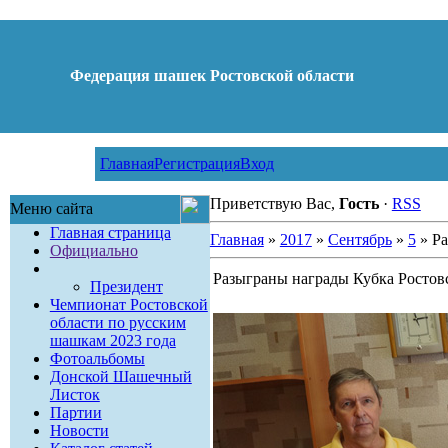
Федерация шашек Ростовской области
Главная
Регистрация
Вход
Приветствую Вас,
Гость
·
RSS
Меню сайта
Главная страница
Главная
»
2017
»
Сентябрь
»
5
» Ра
Официально
Разыграны награды Кубка Ростов
Президент
Чемпионат Ростовской
области по русским
шашкам 2023 года
Фотоальбомы
Донской Шашечный
Листок
Партии
Новости