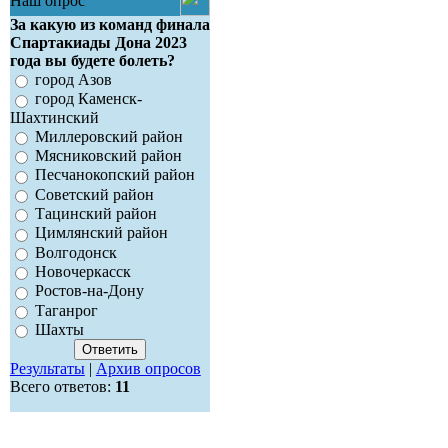
Наш опрос
За какую из команд финала
Спартакиады Дона 2023
года вы будете болеть?
город Азов
город Каменск-
Шахтинский
Миллеровский район
Мясниковский район
Песчанокопский район
Советский район
Тацинский район
Цимлянский район
Волгодонск
Новочеркасск
Ростов-на-Дону
Таганрог
Шахты
Результаты
|
Архив опросов
Всего ответов:
11