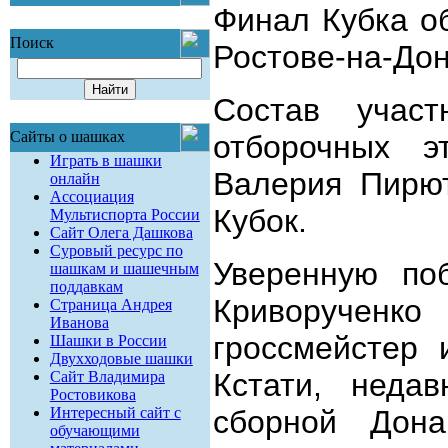
Финал Кубка о
Поиск
Ростове-на-До
Состав участ
Сайты о шашках
отборочных э
Играть в шашки
Валерия Пирют
онлайн
Ассоциация
Кубок.
Мультиспорта России
Сайт Олега Дашкова
Суровый ресурс по
Уверенную по
шашкам и шашечным
поддавкам
Криворученко
Страница Андрея
Иванова
гроссмейстер 
Шашки в России
Двухходовые шашки
Кстати, неда
Сайт Владимира
Ростовикова
Интересный сайт с
сборной Дона
обучающими