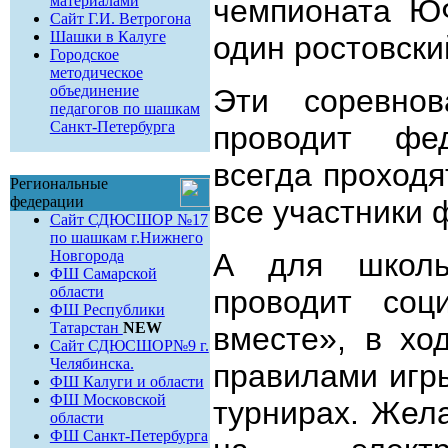
материалами
чемпионата Ю
Сайт Г.И. Ветрогона
Шашки в Калуге
один ростовски
Городское
методическое
объединение
Эти соревнов
педагогов по шашкам
Санкт-Петербурга
проводит фед
всегда проходя
Региональные
федерации
все участники 
Сайт СДЮСШОР №17
по шашкам г.Нижнего
Новгорода
А для школь
ФШ Самарской
области
проводит соц
ФШ Республики
Татарстан
NEW
вместе», в хо
Сайт СДЮСШОР№9 г.
Челябинска.
правилами игр
ФШ Калуги и области
ФШ Московской
турнирах. Жел
области
ФШ Санкт-Петербурга