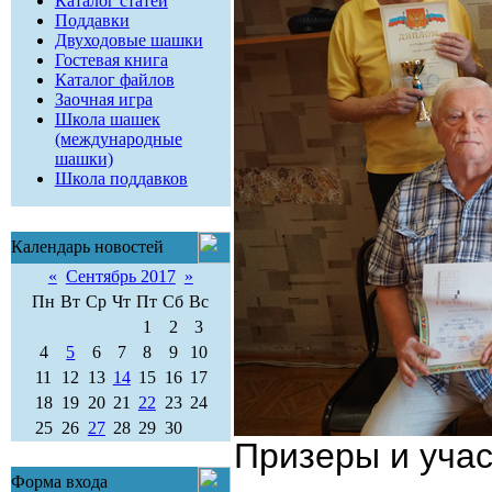
Каталог статей
Поддавки
Двуходовые шашки
Гостевая книга
Каталог файлов
Заочная игра
Школа шашек
(международные
шашки)
Школа поддавков
Календарь новостей
«
Сентябрь 2017
»
Пн
Вт
Ср
Чт
Пт
Сб
Вс
1
2
3
4
5
6
7
8
9
10
11
12
13
14
15
16
17
18
19
20
21
22
23
24
25
26
27
28
29
30
Призеры и учас
Форма входа