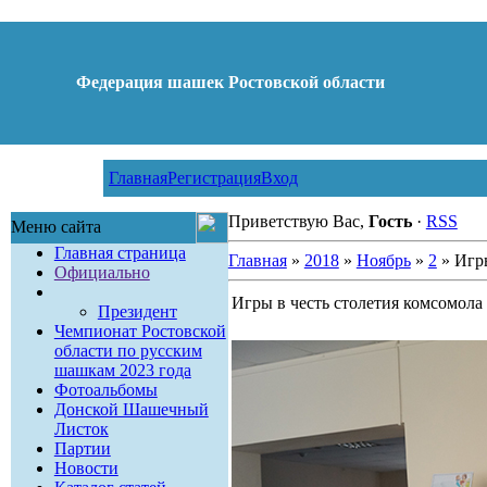
Федерация шашек Ростовской области
Главная
Регистрация
Вход
Приветствую Вас,
Гость
·
RSS
Меню сайта
Главная страница
Главная
»
2018
»
Ноябрь
»
2
» Игры
Официально
Игры в честь столетия комсомола
Президент
Чемпионат Ростовской
области по русским
шашкам 2023 года
Фотоальбомы
Донской Шашечный
Листок
Партии
Новости