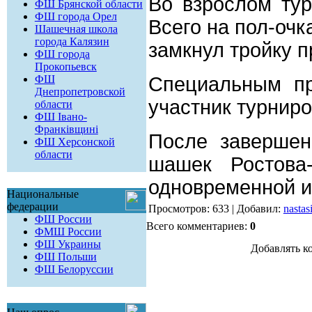
Во взрослом ту
ФШ Брянской области
ФШ города Орел
Всего на пол-очк
Шашечная школа
города Калязин
замкнул тройку 
ФШ города
Прокопьевск
ФШ
Специальным пр
Днепропетровской
участник турнир
области
ФШ Івано-
Франківщині
После завершен
ФШ Херсонской
области
шашек Ростова
одновременной и
Национальные
федерации
Просмотров: 633 | Добавил:
nasta
ФШ России
Всего комментариев:
0
ФМШ России
ФШ Украины
Добавлять к
ФШ Польши
ФШ Белоруссии