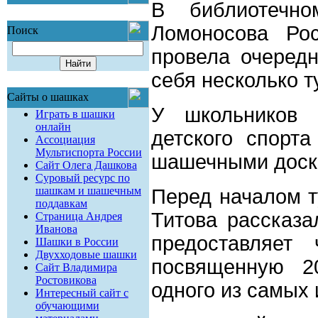
В библиотечн
Ломоносова Ро
Поиск
провела очеред
себя несколько т
Сайты о шашках
У школьников 
Играть в шашки
онлайн
детского спорт
Ассоциация
Мультиспорта России
шашечными доска
Сайт Олега Дашкова
Суровый ресурс по
шашкам и шашечным
Перед началом т
поддавкам
Титова рассказа
Страница Андрея
Иванова
предоставляет 
Шашки в России
Двухходовые шашки
посвященную 2
Сайт Владимира
Ростовикова
одного из самых 
Интересный сайт с
обучающими