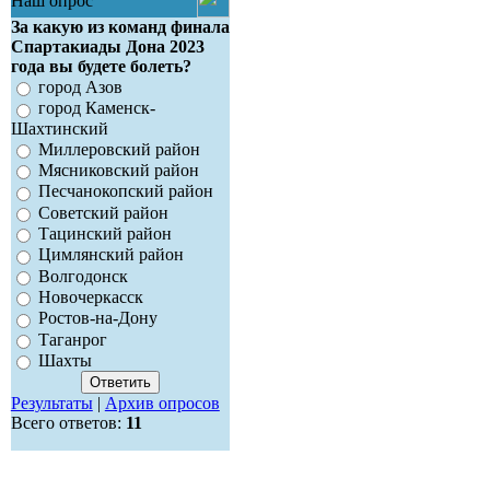
Наш опрос
За какую из команд финала
Спартакиады Дона 2023
года вы будете болеть?
город Азов
город Каменск-
Шахтинский
Миллеровский район
Мясниковский район
Песчанокопский район
Советский район
Тацинский район
Цимлянский район
Волгодонск
Новочеркасск
Ростов-на-Дону
Таганрог
Шахты
Результаты
|
Архив опросов
Всего ответов:
11