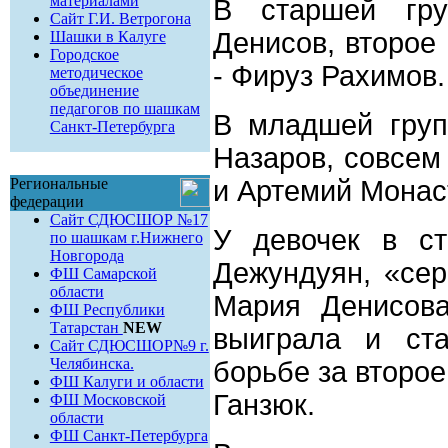
материалами
В старшей гру
Сайт Г.И. Ветрогона
Денисов, второе
Шашки в Калуге
Городское
- Фируз Рахимов.
методическое
объединение
педагогов по шашкам
В младшей груп
Санкт-Петербурга
Назаров, совсем
Региональные
и Артемий Монас
федерации
Сайт СДЮСШОР №17
У девочек в ст
по шашкам г.Нижнего
Новгорода
Дежундуян, «сер
ФШ Самарской
области
Мария Денисова
ФШ Республики
Татарстан
NEW
выиграла и ст
Сайт СДЮСШОР№9 г.
Челябинска.
борьбе за второ
ФШ Калуги и области
Ганзюк.
ФШ Московской
области
ФШ Санкт-Петербурга