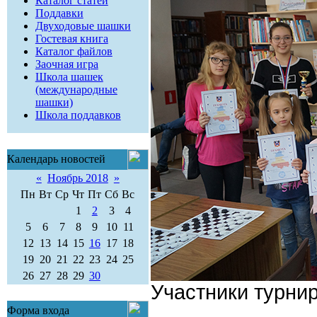
Каталог статей
Поддавки
Двуходовые шашки
Гостевая книга
Каталог файлов
Заочная игра
Школа шашек
(международные
шашки)
Школа поддавков
Календарь новостей
«
Ноябрь 2018
»
Пн
Вт
Ср
Чт
Пт
Сб
Вс
1
2
3
4
5
6
7
8
9
10
11
12
13
14
15
16
17
18
19
20
21
22
23
24
25
26
27
28
29
30
Участники турни
Форма входа