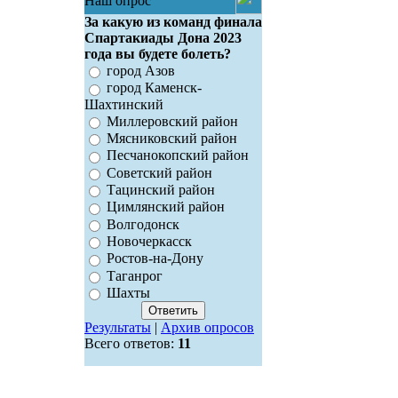
Наш опрос
За какую из команд финала
Спартакиады Дона 2023
года вы будете болеть?
город Азов
город Каменск-
Шахтинский
Миллеровский район
Мясниковский район
Песчанокопский район
Советский район
Тацинский район
Цимлянский район
Волгодонск
Новочеркасск
Ростов-на-Дону
Таганрог
Шахты
Результаты
|
Архив опросов
Всего ответов:
11