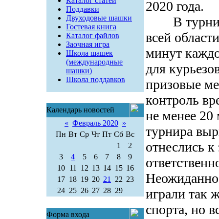
Каталог статей
2020 года.
Поддавки
Двуходовые шашки
В турнире 
Гостевая книга
всей област
Каталог файлов
Заочная игра
минут каждо
Школа шашек
(международные
для курьезо
шашки)
Школа поддавков
призовые ме
контроль вр
Календарь новостей
не менее 20
«
Февраль 2020
»
турнира выр
Пн
Вт
Ср
Чт
Пт
Сб
Вс
отнеслись к
1
2
3
4
5
6
7
8
9
ответстве
10
11
12
13
14
15
16
Неожиданнос
17
18
19
20
21
22
23
24
25
26
27
28
29
играли так 
спорта, но в
Форма входа