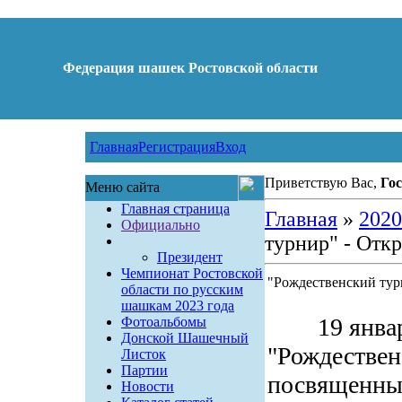
Федерация шашек Ростовской области
Главная
Регистрация
Вход
Приветствую Вас,
Гос
Меню сайта
Главная страница
Главная
»
2020
Официально
турнир" - Отк
Президент
Чемпионат Ростовской
"Рождественский тур
области по русским
шашкам 2023 года
19 января 
Фотоальбомы
Донской Шашечный
"Рождествен
Листок
Партии
посвященны
Новости