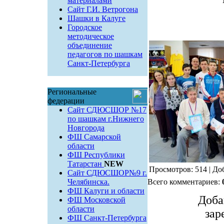
материалами
Сайт Г.И. Ветрогона
Шашки в Калуге
Городское
методическое
объединение
педагогов по шашкам
Санкт-Петербурга
Региональные
федерации
Сайт СДЮСШОР №17
по шашкам г.Нижнего
Новгорода
ФШ Самарской
области
ФШ Республики
Татарстан
NEW
Просмотров: 514 | До
Сайт СДЮСШОР№9 г.
Челябинска.
Всего комментариев:
ФШ Калуги и области
Доба
ФШ Московской
области
зар
ФШ Санкт-Петербурга