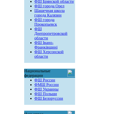
ФШ Брянской области
ФШ города Орел
Шашечная школа
города Калязин
ФШ города
Прокопьевск
ФШ
Днепропетровской
области
ФШ Івано-
Франківщині
ФШ Херсонской
области
Национальные
федерации
ФШ России
ФМШ России
ФШ Украины
ФШ Польши
ФШ Белоруссии