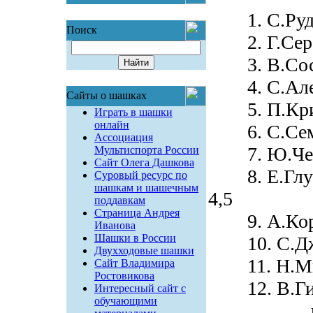
1. С.Р
Поиск
2. Г.Сер
3. В.Со
4. С.Але
Сайты о шашках
5. П.Крив
Играть в шашки
онлайн
6. С.Сем
Ассоциация
7. Ю.Че
Мультиспорта России
Сайт Олега Дашкова
8. Е.Глушк
Суровый ресурс по
шашкам и шашечным
4,5
поддавкам
Страница Андрея
9. А.Ко
Иванова
Шашки в России
10. С.Дж
Двухходовые шашки
11. Н.Ми
Сайт Владимира
Ростовикова
12. В.Ги
Интересный сайт с
обучающими
и т.