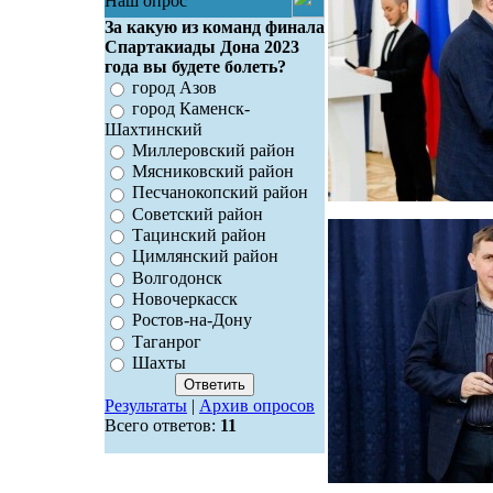
Наш опрос
За какую из команд финала
Спартакиады Дона 2023
года вы будете болеть?
город Азов
город Каменск-
Шахтинский
Миллеровский район
Мясниковский район
Песчанокопский район
Советский район
Тацинский район
Цимлянский район
Волгодонск
Новочеркасск
Ростов-на-Дону
Таганрог
Шахты
Результаты
|
Архив опросов
Всего ответов:
11