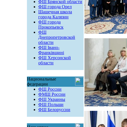
ФШ Брянской области
ФШ города Орел
Шашечная школа
города Калязин
ФШ города
Прокопьевск
ФШ
Днепропетровской
области
ФШ Івано-
Франківщині
ФШ Херсонской
области
Национальные
федерации
ФШ России
ФМШ России
ФШ Украины
ФШ Польши
ФШ Белоруссии