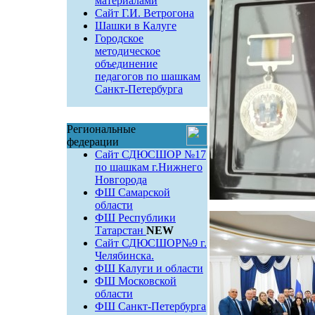
материалами
Сайт Г.И. Ветрогона
Шашки в Калуге
Городское
методическое
объединение
педагогов по шашкам
Санкт-Петербурга
Региональные
федерации
Сайт СДЮСШОР №17
по шашкам г.Нижнего
Новгорода
ФШ Самарской
области
ФШ Республики
Татарстан
NEW
Сайт СДЮСШОР№9 г.
Челябинска.
ФШ Калуги и области
ФШ Московской
области
ФШ Санкт-Петербурга