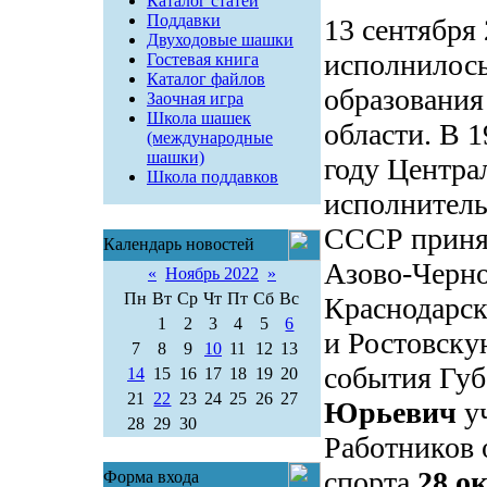
Каталог статей
Поддавки
13 сентября 
Двуходовые шашки
исполнилось
Гостевая книга
Каталог файлов
образования
Заочная игра
Школа шашек
области. В 
(международные
шашки)
году Центр
Школа поддавков
исполнител
СССР принял
Календарь новостей
Азово-Черно
«
Ноябрь 2022
»
Пн
Вт
Ср
Чт
Пт
Сб
Вс
Краснодарск
1
2
3
4
5
6
и Ростовску
7
8
9
10
11
12
13
события Губ
14
15
16
17
18
19
20
21
22
23
24
25
26
27
Юрьевич
у
28
29
30
Работников 
спорта
28 о
Форма входа