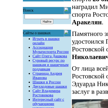
наградил Ми
Поиск
спорта Рост
Аракелян
.
Памятного 
Сайты о шашках
Играть в шашки
удостоился
онлайн
Ассоциация
Ростовской 
Мультиспорта России
Николаеви
Сайт Олега Дашкова
Суровый ресурс по
шашкам и шашечным
От лица все
поддавкам
Страница Андрея
Ростовской 
Иванова
Шашки в России
Эдуарда Ник
Двухходовые шашки
заслуг в ра
Сайт Владимира
Ростовикова
Интересный сайт с
обучающими