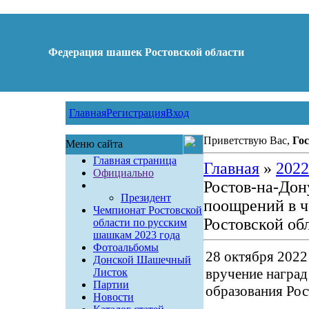
Федерация шашек Ростовской области
Главная
Регистрация
Вход
Приветствую Вас,
Гос
Меню сайта
Главная страница
Главная
»
2022
Официально
Ростов-на-Дон
Президент
поощрений в ч
Чемпионат Ростовской
Ростовской об
области по русским
шашкам 2023 года
Фотоальбомы
28 октября 2022
Донской Шашечный
вручение наград
Листок
Партии
образования Рос
Новости