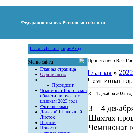
Федерация шашек Ростовской области
Главная
Регистрация
Вход
Приветствую Вас,
Гос
Меню сайта
Главная страница
Главная
»
2022
Официально
Чемпионат гор
Президент
Чемпионат Ростовской
3 – 4 декабря 2022 г
области по русским
шашкам 2023 года
3 – 4 декабр
Фотоальбомы
Донской Шашечный
Шахтах про
Листок
Партии
Чемпионат г
Новости