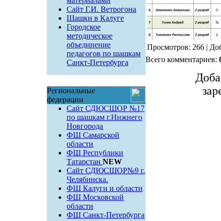
материалами
Сайт Г.И. Ветрогона
Шашки в Калуге
Городское
методическое
объединение
Просмотров: 266 | До
педагогов по шашкам
Всего комментариев:
Санкт-Петербурга
Доба
зар
Региональные
федерации
Сайт СДЮСШОР №17
по шашкам г.Нижнего
Новгорода
ФШ Самарской
области
ФШ Республики
Татарстан
NEW
Сайт СДЮСШОР№9 г.
Челябинска.
ФШ Калуги и области
ФШ Московской
области
ФШ Санкт-Петербурга