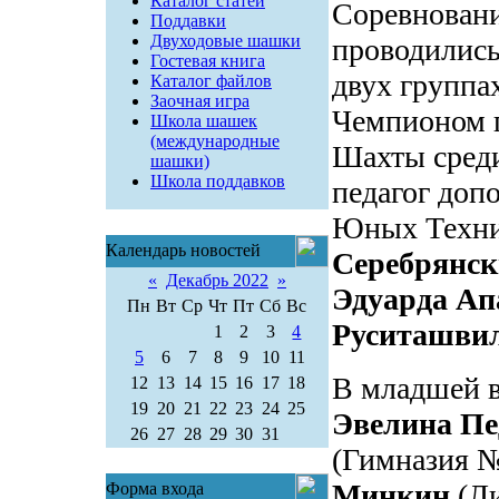
Каталог статей
Соревнован
Поддавки
Двуходовые шашки
проводились
Гостевая книга
двух группа
Каталог файлов
Заочная игра
Чемпионом 
Школа шашек
(международные
Шахты сред
шашки)
Школа поддавков
педагог доп
Юных Техн
Календарь новостей
Серебрянс
«
Декабрь 2022
»
Эдуарда Ап
Пн
Вт
Ср
Чт
Пт
Сб
Вс
Руситашви
1
2
3
4
5
6
7
8
9
10
11
В младшей в
12
13
14
15
16
17
18
19
20
21
22
23
24
25
Эвелина Пе
26
27
28
29
30
31
(Гимназия №
Минкин
(Ли
Форма входа