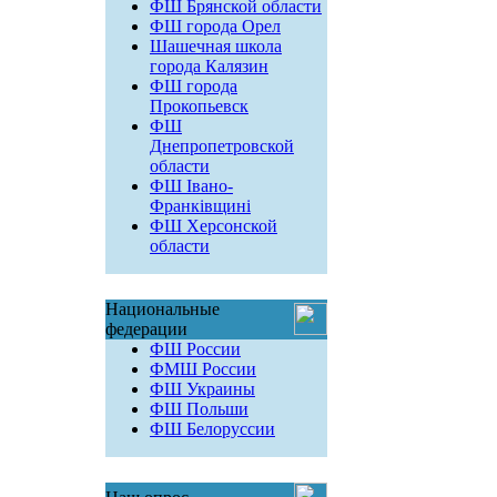
ФШ Брянской области
ФШ города Орел
Шашечная школа
города Калязин
ФШ города
Прокопьевск
ФШ
Днепропетровской
области
ФШ Івано-
Франківщині
ФШ Херсонской
области
Национальные
федерации
ФШ России
ФМШ России
ФШ Украины
ФШ Польши
ФШ Белоруссии