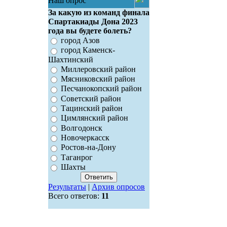
Наш опрос
За какую из команд финала
Спартакиады Дона 2023
года вы будете болеть?
город Азов
город Каменск-
Шахтинский
Миллеровский район
Мясниковский район
Песчанокопский район
Советский район
Тацинский район
Цимлянский район
Волгодонск
Новочеркасск
Ростов-на-Дону
Таганрог
Шахты
Результаты
|
Архив опросов
Всего ответов:
11