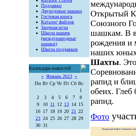
Каталог статей
международ
Поддавки
Двуходовые шашки
Открытый К
Гостевая книга
Союзного Го
Каталог файлов
Заочная игра
шашкам. В в
Школа шашек
(международные
рождения и 
шашки)
Школа поддавков
наших юных 
Шахты
. Эт
Календарь новостей
Соревновани
«
Январь 2023
»
рапид и бли
Пн
Вт
Ср
Чт
Пт
Сб
Вс
обеих. Глеб
1
2
3
4
5
6
7
8
рапид.
9
10
11
12
13
14
15
16
17
18
19
20
21
22
участ
Фото
23
24
25
26
27
28
29
30
31