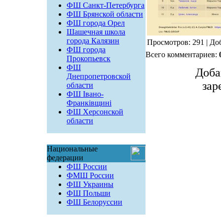
ФШ Санкт-Петербурга
ФШ Брянской области
ФШ города Орел
Шашечная школа
города Калязин
Просмотров: 291 | До
ФШ города
Всего комментариев:
Прокопьевск
ФШ
Доба
Днепропетровской
зар
области
ФШ Івано-
Франківщині
ФШ Херсонской
области
Национальные
федерации
ФШ России
ФМШ России
ФШ Украины
ФШ Польши
ФШ Белоруссии