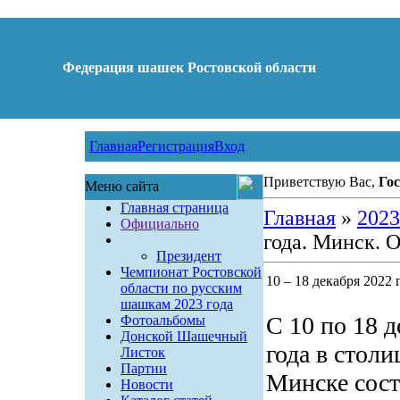
Федерация шашек Ростовской области
Главная
Регистрация
Вход
Приветствую Вас,
Гос
Меню сайта
Главная страница
Главная
»
2023
Официально
года. Минск. 
Президент
Чемпионат Ростовской
10 – 18 декабря 2022
области по русским
шашкам 2023 года
С 10 по 18 
Фотоальбомы
Донской Шашечный
года в столи
Листок
Партии
Минске сост
Новости