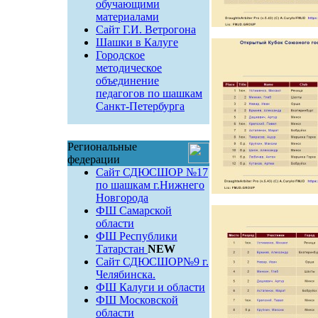
обучающими
материалами
Сайт Г.И. Ветрогона
Шашки в Калуге
Городское
методическое
объединение
педагогов по шашкам
Санкт-Петербурга
Региональные
федерации
Сайт СДЮСШОР №17
по шашкам г.Нижнего
Новгорода
ФШ Самарской
области
ФШ Республики
Татарстан
NEW
Сайт СДЮСШОР№9 г.
Челябинска.
ФШ Калуги и области
ФШ Московской
области