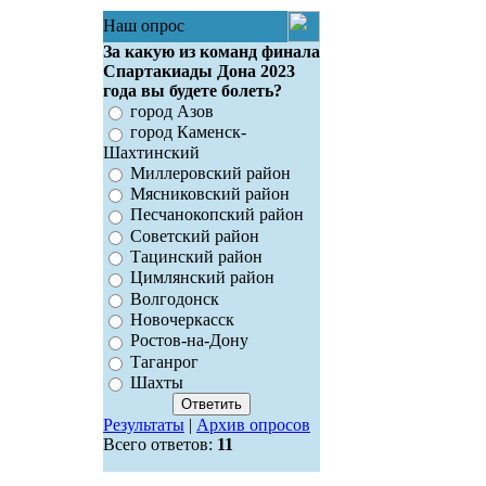
Наш опрос
За какую из команд финала
Спартакиады Дона 2023
года вы будете болеть?
город Азов
город Каменск-
Шахтинский
Миллеровский район
Мясниковский район
Песчанокопский район
Советский район
Тацинский район
Цимлянский район
Волгодонск
Новочеркасск
Ростов-на-Дону
Таганрог
Шахты
Результаты
|
Архив опросов
Всего ответов:
11