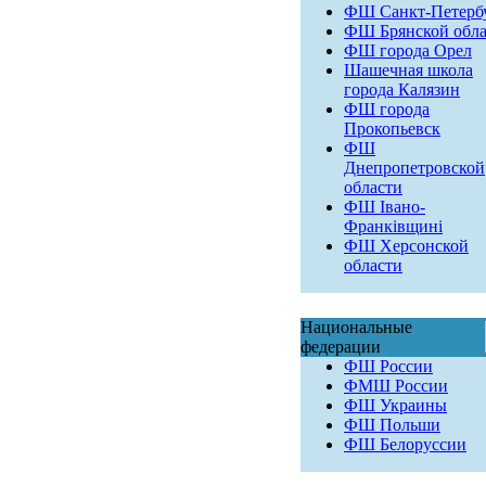
ФШ Санкт-Петерб
ФШ Брянской обла
ФШ города Орел
Шашечная школа
города Калязин
ФШ города
Прокопьевск
ФШ
Днепропетровской
области
ФШ Івано-
Франківщині
ФШ Херсонской
области
Национальные
федерации
ФШ России
ФМШ России
ФШ Украины
ФШ Польши
ФШ Белоруссии