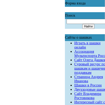
Форма входа
Поиск
Сайты о шашках
Играть в шашки
онлайн
Ассоциация
Мультиспорта Рос
Сайт Олега Дашко
Суровый ресурс п
шашкам и шашеч
поддавкам
Страница Андрея
Иванова
Шашки в России
Двухходовые шаш
Сайт Владимира
Ростовикова
Интересный сайт с