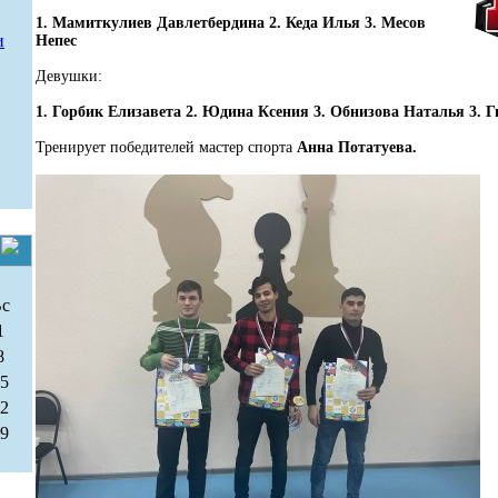
1. Мамиткулиев Давлетбердина 2. Кеда Илья 3. Месов
и
Непес
Девушки:
1. Горбик Елизавета 2. Юдина Ксения 3. Обнизова Наталья 3. 
Тренирует победителей мастер спорта
Анна Потатуева.
Вс
1
8
15
22
29