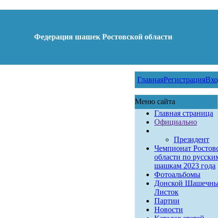
Федерация шашек Ростовской области
Главная
Регистрация
Вхо
Меню сайта
Главная страница
Официально
Президент
Чемпионат Ростов
области по русски
шашкам 2023 года
Фотоальбомы
Донской Шашечн
Листок
Партии
Новости