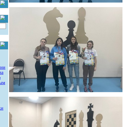
сии
ва
о
ным
ки