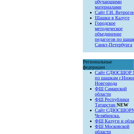
обучающими
материалами
Сайт Г.И. Ветрого
Шашки в Калуге
Городское
методическое
объединение
педагогов по шаш
Санкт-Петербурга
Региональные
федерации
Сайт СДЮСШОР 
по шашкам г.Нижн
Новгорода
ФШ Самарской
области
ФШ Республики
Татарстан
NEW
Сайт СДЮСШОР№9
Челябинска.
ФШ Калуги и обла
ФШ Московской
области