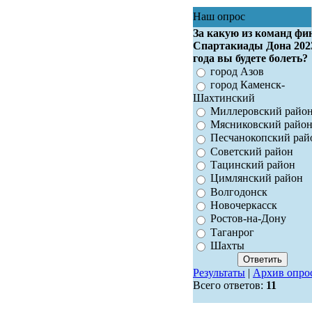
Наш опрос
За какую из команд фи
Спартакиады Дона 202
года вы будете болеть?
город Азов
город Каменск-
Шахтинский
Миллеровский райо
Мясниковский райо
Песчанокопский рай
Советский район
Тацинский район
Цимлянский район
Волгодонск
Новочеркасск
Ростов-на-Дону
Таганрог
Шахты
Результаты
|
Архив опро
Всего ответов:
11