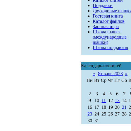
Каталог статей
Поддавки
Двуходовые шашк
Гостевая книга
Каталог файлов
Заочная игра
Школа шашек
(международные
шашки)
Школа поддавков
Календарь новостей
«
Январь 2023
»
Пн
Вт
Ср
Чт
Пт
Сб
2
3
4
5
6
7
9
10
11
12
13
14
16
17
18
19
20
21
23
24
25
26
27
28
30
31