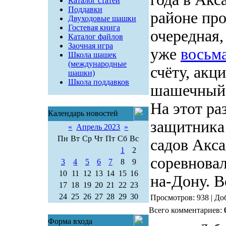
Каталог статей
Поддавки
районе пр
Двуходовые шашки
Гостевая книга
очередная,
Каталог файлов
Заочная игра
уже
восьм
Школа шашек
(международные
счёту, акци
шашки)
Школа поддавков
шашечный 
На этот р
Календарь новостей
защитника 
«
Апрель 2023
»
Пн
Вт
Ср
Чт
Пт
Сб
Вс
садов Акса
1
2
соревновал
3
4
5
6
7
8
9
10
11
12
13
14
15
16
на-Дону. В
17
18
19
20
21
22
23
24
25
26
27
28
29
30
Просмотров: 938 | До
Всего комментариев:
Форма входа