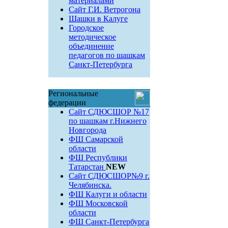
материалами
Сайт Г.И. Ветрогона
Шашки в Калуге
Городское
методическое
объединение
педагогов по шашкам
Санкт-Петербурга
Региональные
федерации
Сайт СДЮСШОР №17
по шашкам г.Нижнего
Новгорода
ФШ Самарской
области
ФШ Республики
Татарстан
NEW
Сайт СДЮСШОР№9 г.
Челябинска.
ФШ Калуги и области
ФШ Московской
области
ФШ Санкт-Петербурга