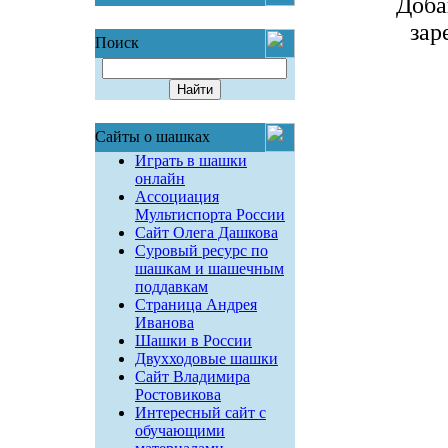
Доба
зар
Поиск
Сайты о шашках
Играть в шашки
онлайн
Ассоциация
Мультиспорта России
Сайт Олега Дашкова
Суровый ресурс по
шашкам и шашечным
поддавкам
Страница Андрея
Иванова
Шашки в России
Двухходовые шашки
Сайт Владимира
Ростовикова
Интересный сайт с
обучающими