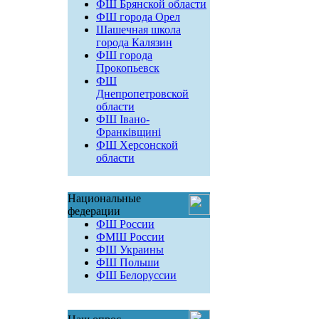
ФШ Брянской области
ФШ города Орел
Шашечная школа
города Калязин
ФШ города
Прокопьевск
ФШ
Днепропетровской
области
ФШ Івано-
Франківщині
ФШ Херсонской
области
Национальные
федерации
ФШ России
ФМШ России
ФШ Украины
ФШ Польши
ФШ Белоруссии