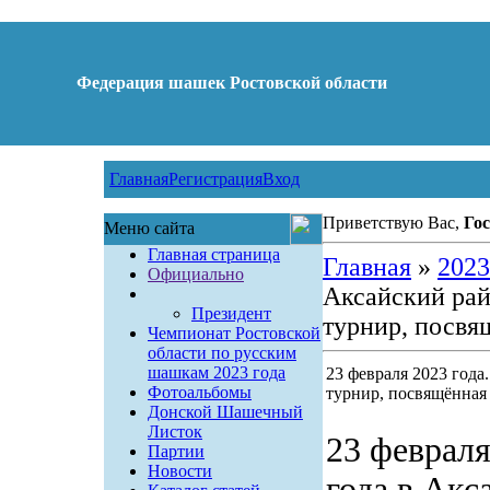
Федерация шашек Ростовской области
Главная
Регистрация
Вход
Приветствую Вас,
Гос
Меню сайта
Главная страница
Главная
»
2023
Официально
Аксайский рай
Президент
турнир, посвя
Чемпионат Ростовской
области по русским
шашкам 2023 года
23 февраля 2023 года
Фотоальбомы
турнир, посвящённая
Донской Шашечный
Листок
23 февраля
Партии
Новости
года в Акс