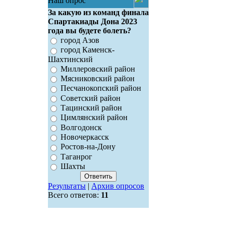
Наш опрос
За какую из команд финала
Спартакиады Дона 2023
года вы будете болеть?
город Азов
город Каменск-
Шахтинский
Миллеровский район
Мясниковский район
Песчанокопский район
Советский район
Тацинский район
Цимлянский район
Волгодонск
Новочеркасск
Ростов-на-Дону
Таганрог
Шахты
Результаты
|
Архив опросов
Всего ответов:
11