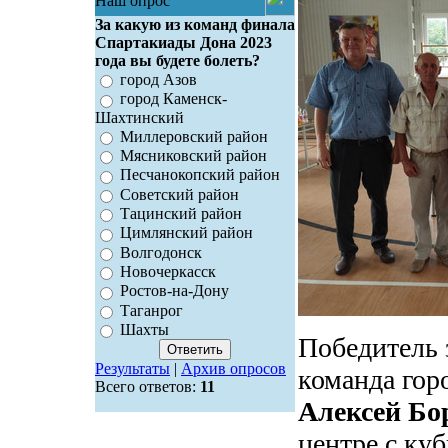
Наш опрос
За какую из команд финала
Спартакиады Дона 2023
года вы будете болеть?
город Азов
город Каменск-
Шахтинский
Миллеровский район
Мясниковский район
Песчанокопский район
Советский район
Тацинский район
Цимлянский район
Волгодонск
Новочеркасск
Ростов-на-Дону
Таганрог
Шахты
Победитель 
Результаты
|
Архив опросов
команда гор
Всего ответов:
11
Алексей Бо
центре с ку