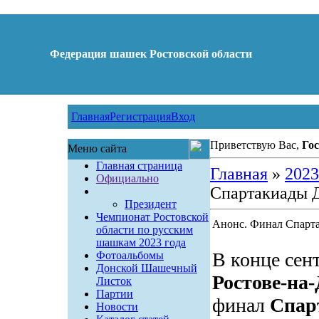
Федерация шашек Ростовской области
Главная
Регистрация
Вход
Приветствую Вас,
Гос
Меню сайта
Главная страница
Главная
»
2023
Официально
Спартакиады Д
Президент
Чемпионат Ростовской
Анонс. Финал Спарта
области по русским
шашкам 2023 года
В конце сен
Фотоальбомы
Донской Шашечный
Ростове-на
Листок
Партии
финал
Спар
Новости