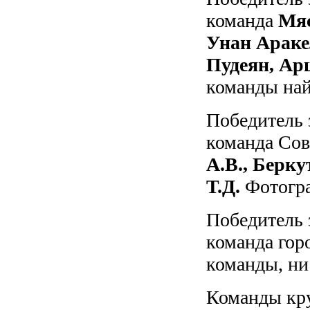
команда
Мяс
Унан Араке
Пудеян, А
команды най
Победитель 
команда Сов
А.В., Берк
Т.Д.
Фотогра
Победитель 
команда гор
команды, ни
Команды кру