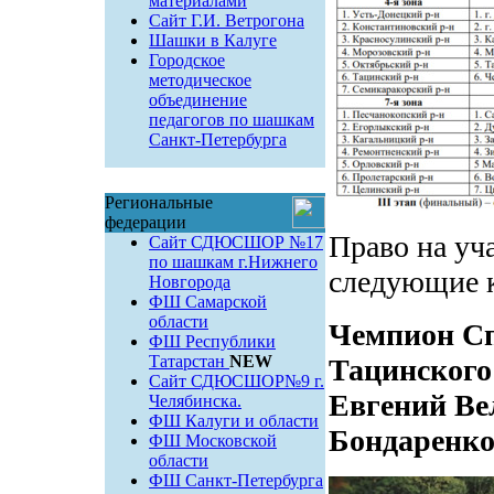
материалами
Сайт Г.И. Ветрогона
Шашки в Калуге
Городское
методическое
объединение
педагогов по шашкам
Санкт-Петербурга
Региональные
федерации
Право на уча
Сайт СДЮСШОР №17
по шашкам г.Нижнего
следующие 
Новгорода
ФШ Самарской
области
Чемпион Сп
ФШ Республики
Татарстан
NEW
Тацинского
Сайт СДЮСШОР№9 г.
Евгений Ве
Челябинска.
ФШ Калуги и области
Бондаренко
ФШ Московской
области
ФШ Санкт-Петербурга