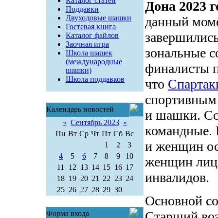
Каталог статей
Дона 2023 г
Поддавки
Двуходовые шашки
данный мом
Гостевая книга
завершились
Каталог файлов
Заочная игра
зональные с
Школа шашек
(международные
финалисты п
шашки)
Школа поддавков
что
Спартак
спортивным 
Календарь новостей
и шашки. С
«
Сентябрь 2023
»
командные. 
Пн
Вт
Ср
Чт
Пт
Сб
Вс
и женщин ос
1
2
3
4
5
6
7
8
9
10
женщин лиц 
11
12
13
14
15
16
17
инвалидов.
18
19
20
21
22
23
24
25
26
27
28
29
30
Основной со
Старший воз
Форма входа