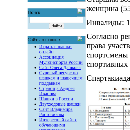
женщина (55
Поиск
Инвалиды: 
Согласно ре
Сайты о шашках
права участ
Играть в шашки
онлайн
спортсмены 
Ассоциация
спортивных 
Мультиспорта России
Сайт Олега Дашкова
Суровый ресурс по
Спартакиада 
шашкам и шашечным
поддавкам
Страница Андрея
Иванова
Шашки в России
Двухходовые шашки
Сайт Владимира
Ростовикова
Интересный сайт с
обучающими