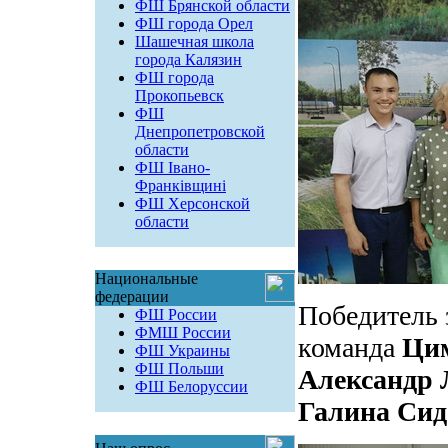
ФШ Брянской области
ФШ города Орел
Шашечная школа
города Калязин
ФШ города
Прокопьевск
ФШ
Днепропетровской
области
ФШ Івано-
Франківщині
ФШ Херсонской
области
Национальные
федерации
Победитель 
ФШ России
ФМШ России
команда
Цим
ФШ Украины
ФШ Польши
Александр
ФШ Белоруссии
Галина Сид