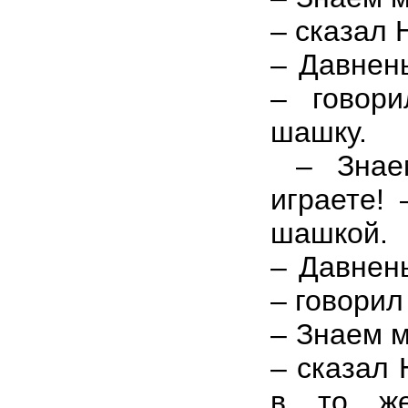
– сказал 
– Давнень
– говори
шашку.
– Знаем
играете! 
шашкой.
– Давнень
– говорил
– Знаем м
– сказал 
в то же