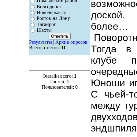
Цимлянский район
возможно
Волгодонск
доской.
Новочеркасск
Ростов-на-Дону
более…
Таганрог
Шахты
Поворотн
Результаты
|
Архив опросов
Тогда в
Всего ответов:
11
клубе 
очередны
Онлайн всего:
1
Юноши иг
Гостей:
1
Пользователей:
0
С чьей-т
между ту
двухходо
эндшпиля