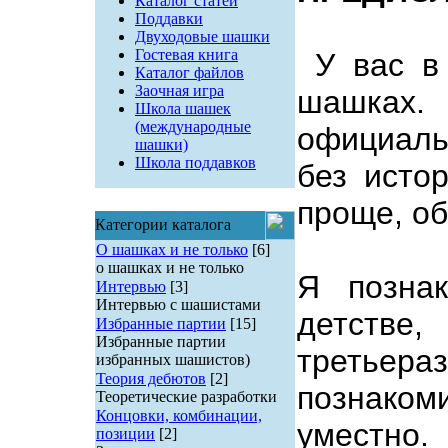
Каталог статей
Поддавки
Двуходовые шашки
Гостевая книга
У вас в 
Каталог файлов
Заочная игра
шашках.
Школа шашек
(международные
официаль
шашки)
Школа поддавков
без истор
проще, об
Категории каталога
О шашках и не только
[6]
о шашках и не только
Я позна
Интервью
[3]
Интервью с шашистами
детств
Избранные партии
[15]
Избранные партии
третьер
избранных шашистов)
Теория дебютов
[2]
познако
Теоретические разработки
Концовки, комбинации,
уместно.
позиции
[2]