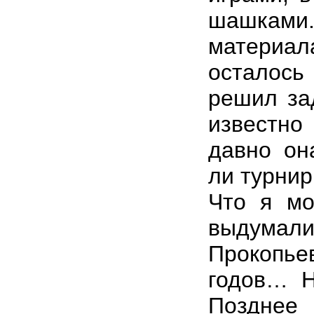
шашками
материал
осталось 
решил за
известно
давно он
ли турни
Что я мо
выдумал
Прокопь
годов… Н
Позднее