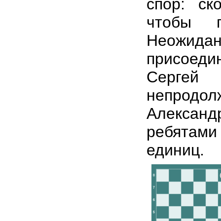
спор: ск
чтобы 
Неожи
присоеди
Серге
непродол
Алексан
ребятам
единиц.