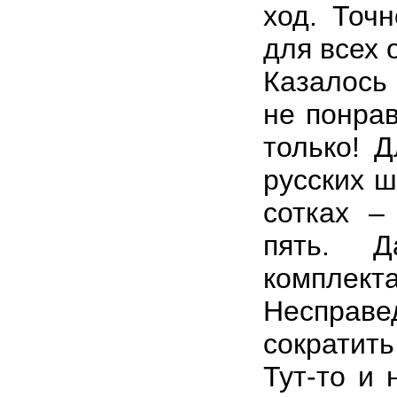
ход. Точ
для всех 
Казалось
не понра
только! 
русских ш
сотках –
пять. 
компл
Несправ
сократить
Тут-то и 