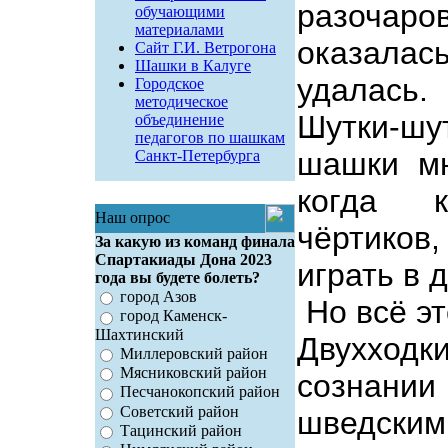
разочаро
обучающими
материалами
оказала
Сайт Г.И. Ветрогона
Шашки в Калуге
удалась.
Городское
методическое
Шутки-шу
объединение
педагогов по шашкам
шашки мн
Санкт-Петербурга
когда 
Наш опрос
чёртиков
За какую из команд финала
Спартакиады Дона 2023
играть в 
года вы будете болеть?
город Азов
Но всё эт
город Каменск-
Шахтинский
Двухход
Миллеровский район
Мясниковский район
сознани
Песчанокопский район
Советский район
шведс
Тацинский район