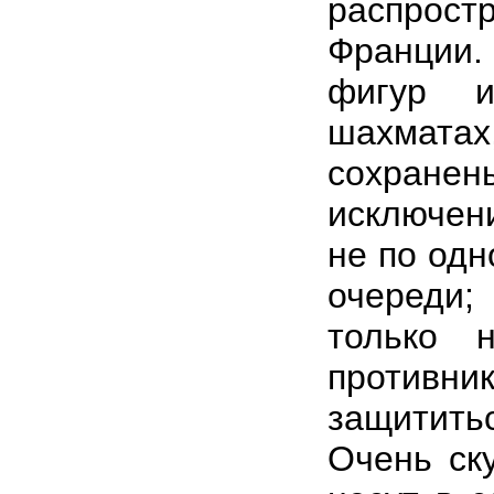
распро
Франции
фигур 
шахмата
сохран
исключен
не по одн
очереди
только 
противни
защититьс
Очень ск