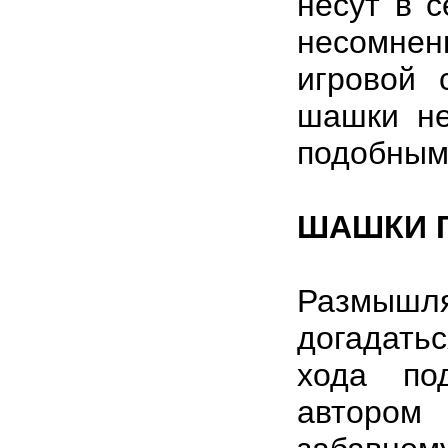
несут в с
несомнен
игровой 
шашки не
подобным
ШАШКИ 
Размышля
догадат
хода по
авторо