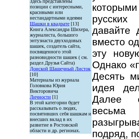
Здесь представлены
которым
позиции с интересными,
красивыми или
русских
нестандартными идеями
Шашки в квадрате
[13]
давайте 
Книга Александра Шихера,
журналиста, большого
вместо од
энтузиаста двухходовых
шашек, создатель сайта,
эту нову
посвященного этой
разновидности шашек ( см.
Однако «п
раздел Друзья Сайта)
Донской Шашечный Листок
Десять м
[10]
Материалы из журнала
идея де
Головкова Юрия
Викторовича
Далее с
Личности
[1]
В этой категории будет
весьм
рассказывать о людях,
посвятивших себя шашкам и
внесших вклад в их
разыгрыва
развитие в Ростовской
области и др. регионах.
подряд, п