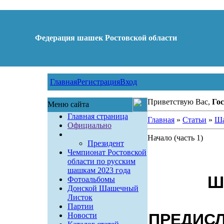
Федерация шашек Ростовской области
Главная
Регистрация
Вход
Приветствую Вас,
Гос
Меню сайта
Главная страница
Главная
»
Статьи
»
Ша
Официально
Начало (часть 1)
Президент
Чемпионат Ростовской
области по русским
шашкам 2023 года
Ш
Фотоальбомы
Донской Шашечный
Листок
Партии
ПРЕДИСЛ
Новости