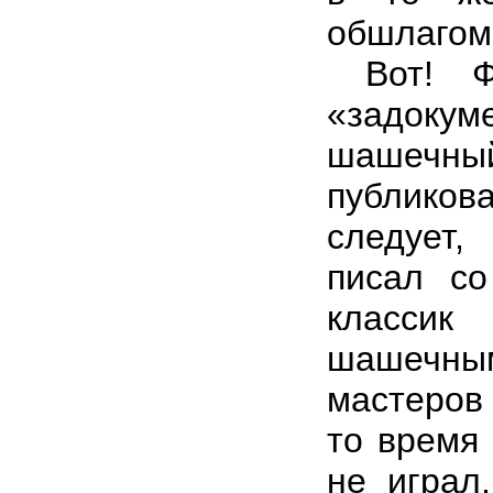
обшлагом
Вот! Фа
«задоку
шашечн
публиков
следует
писал со
класси
шашечны
мастеров 
то время
не играл