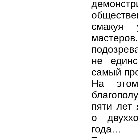
демонс
обществ
смакуя 
мастер
подозрева
не един
самый пр
На этом
благополу
пяти лет 
о двухх
года…