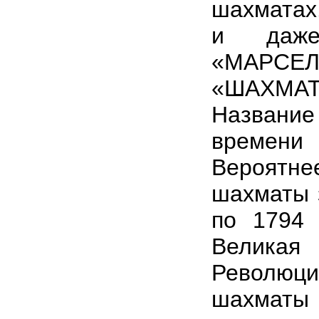
шахматах
и даж
«МАРСЕ
«ШАХМ
Назван
времени 
Вероятн
шахматы 
по 1794 
Великая
Революци
шахм