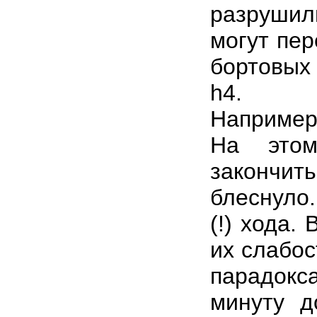
разруши
могут пер
бортовых 
h4.
Наприме
На это
закончи
блеснуло.
(!) хода.
их слабос
парадок
минуту д