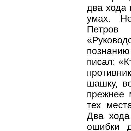
два хода 
умах. Н
Петров
«Руково
познани
писал: «К
противн
шашку, в
прежнее 
тех мест
Два хода
ошибки д