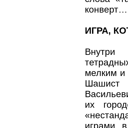
конверт…
ИГРА, К
Внутри 
тетрадны
мелким и 
Шашист 
Васильев
их горо
«неста
играми, 