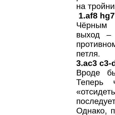
на тройни
1.af8 hg7
Чёрным 
выход –
противном
петля.
3.ac3 c3-
Вроде б
Теперь 
«отсидеть
последует
Однако, п