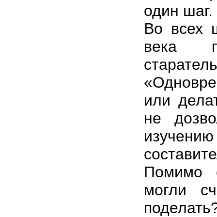
один шаг.
Во всех 
века п
старател
«Одновр
или дела
не дозво
изучен
составит
Помимо 
могли с
поделать?