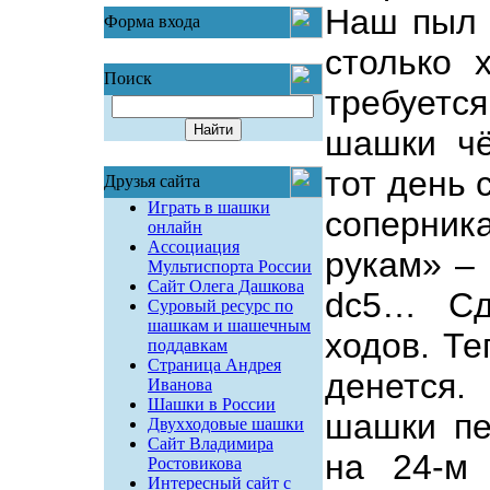
Наш пыл 
Форма входа
столько 
Поиск
требуется
шашки чё
тот день 
Друзья сайта
Играть в шашки
соперник
онлайн
Ассоциация
рукам» – 
Мультиспорта России
Сайт Олега Дашкова
dc5… Сд
Суровый ресурс по
шашкам и шашечным
ходов. Те
поддавкам
Страница Андрея
денется.
Иванова
Шашки в России
шашки пе
Двухходовые шашки
Сайт Владимира
на 24-м
Ростовикова
Интересный сайт с