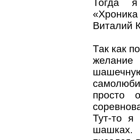
Тогда я
«Хроника
Виталий 
Так как п
желание
шашечну
самолюб
просто о
соревно
Тут-то я
шашках.