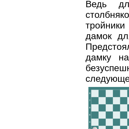
Ведь дл
столбняк
тройники
дамок дл
Предсто
дамку на
безуспе
следующе