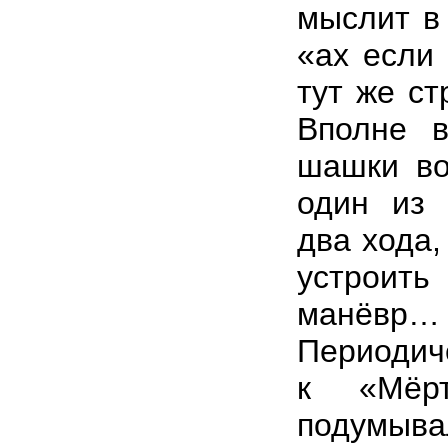
мыслит в
«ах если
тут же ст
Вполне в
шашки во
один из 
два хода,
устроит
манёвр…
Периодич
к «Мёр
подумывал