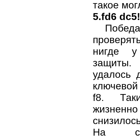
такое мог
5.fd6 dc5
Побед
проверят
нигде у
защиты
удалось 
ключевой 
f8. Так
жизнен
снизилос
На с