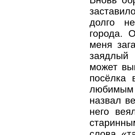
Вновь об
заставил
долго н
города. 
меня заг
заядлый
может вы
посёлка 
любимым
назвал в
него вея
старинным
слова «т