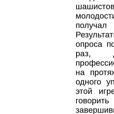
шашистов 
молодост
получал
Результ
опроса п
раз, 
професс
на протя
одного у
этой игр
говор
заверши