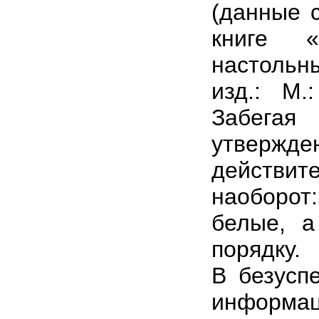
(данные 
книге 
настольны
изд.: М.
Забегая
утверж
действи
наоборо
белые, 
порядку.
В безусп
информ