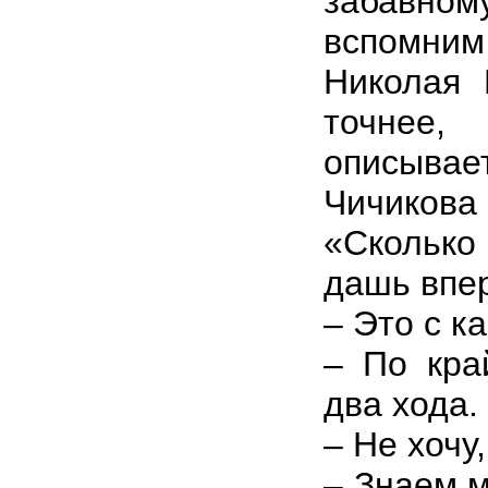
забавном
вспомн
Николая 
точнее
описыва
Чичикова
«Сколько
дашь впер
– Это с к
– По кра
два хода.
– Не хочу
– Знаем м