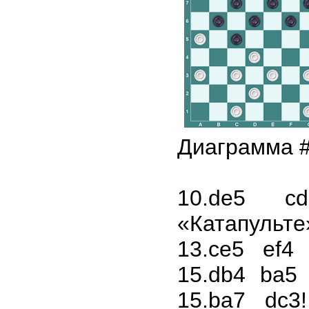
Диаграмма 
10.de5 c
«Катапульт
13.ce5 ef4
15.db4 ba5
15.ba7 dc3