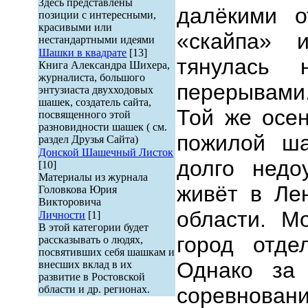
Здесь представлены
далёкими от
позиции с интересными,
красивыми или
«скайпа» 
нестандартными идеями
Шашки в квадрате
[13]
тянулась
Книга Александра Шихера,
журналиста, большого
перерывами
энтузиаста двухходовых
шашек, создатель сайта,
Той же осе
посвященного этой
разновидности шашек ( см.
пожилой ша
раздел Друзья Сайта)
Донской Шашечный Листок
долго недо
[10]
Материалы из журнала
живёт в Ле
Головкова Юрия
Викторовича
области. М
Личности
[1]
В этой категории будет
город отде
рассказывать о людях,
посвятивших себя шашкам и
Однако за
внесших вклад в их
развитие в Ростовской
области и др. регионах.
соревнован