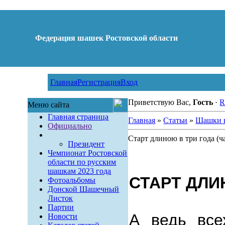
Федерация шашек Ростовской области
Главная
Регистрация
Вход
Приветствую Вас,
Гость
·
R
Меню сайта
Главная страница
Главная
»
Статьи
»
Шашки в
Официально
Старт длиною в три года (ча
Президент
Чемпионат Ростовской
области по русским
шашкам 2023 года
СТАРТ ДЛИ
Фотоальбомы
Донской Шашечный
Листок
Партии
А ведь все
Новости