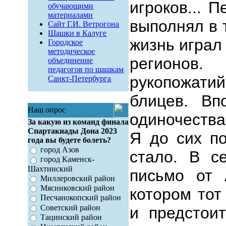
игроков... 
обучающими
материалами
выполнял в 
Сайт Г.И. Ветрогона
Шашки в Калуге
жизнь играл
Городское
методическое
регионов
объединение
педагогов по шашкам
рукопожати
Санкт-Петербурга
блицев. Вп
Наш опрос
одиночеств
За какую из команд финала
Спартакиады Дона 2023
Я до сих по
года вы будете болеть?
город Азов
стало. В с
город Каменск-
Шахтинский
письмо от 
Миллеровский район
Мясниковский район
котором тот
Песчанокопский район
Советский район
и предстои
Тацинский район