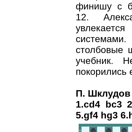
финишу с б
12. Алекс
увлекается
системам
столбовые 
учебник. Н
покорились 
П. Шклудов
1.cd4 bc3 2
5.gf4 hg3 6.