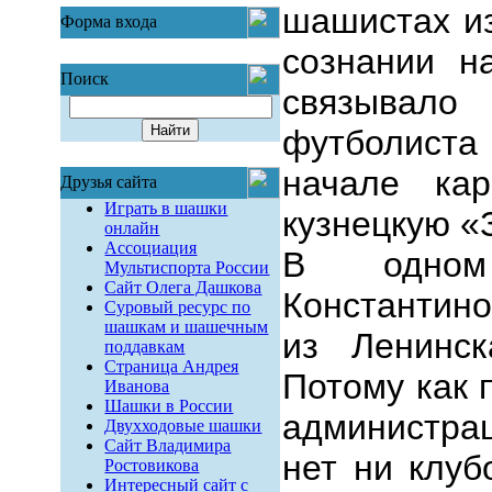
шашистах из
Форма входа
сознании н
Поиск
связывало
футболиста
начале кар
Друзья сайта
Играть в шашки
кузнецкую «
онлайн
Ассоциация
В одном
Мультиспорта России
Сайт Олега Дашкова
Константино
Суровый ресурс по
шашкам и шашечным
из Ленинск
поддавкам
Страница Андрея
Потому как 
Иванова
Шашки в России
администра
Двухходовые шашки
Сайт Владимира
нет ни клуб
Ростовикова
Интересный сайт с