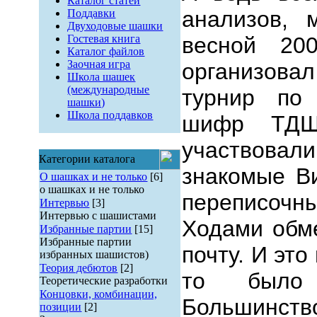
Каталог статей
анализов, 
Поддавки
Двуходовые шашки
Гостевая книга
весной 200
Каталог файлов
Заочная игра
организов
Школа шашек
(международные
турнир по 
шашки)
Школа поддавков
шифр ТДШ-
участвовал
Категории каталога
знакомые В
О шашках и не только
[6]
о шашках и не только
переписочн
Интервью
[3]
Интервью с шашистами
Ходами обм
Избранные партии
[15]
Избранные партии
почту. И это
избранных шашистов)
Теория дебютов
[2]
то было 
Теоретические разработки
Концовки, комбинации,
Большинств
позиции
[2]