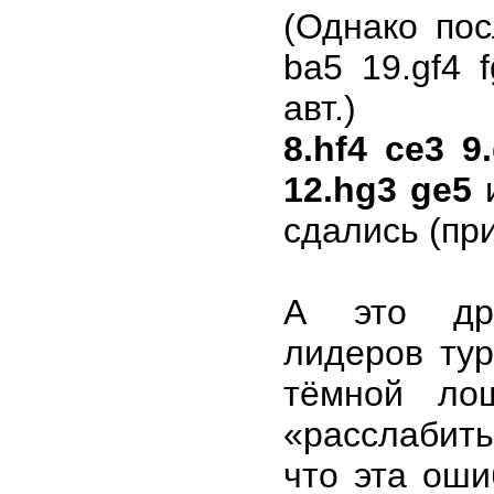
(Однако пос
ba5 19.gf4 
авт.)
8.hf4 ce3 9
12.hg3 ge5
и
сдались (пр
А это дра
лидеров ту
тёмной ло
«расслабить
что эта оши