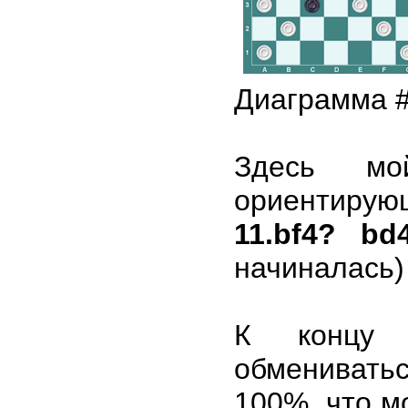
Диаграмма 
Здесь мо
ориентирую
11.bf4? bd
начиналась
К концу 
обменивать
100%, что мо