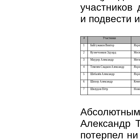
участников 
и подвести и
#
Участники
1
Байгужаков Виктор
Яхро
2
Кузнечонков Эдуард
Моск
3
Маурер Александр
Меги
4
Тевелев-Сладков Александр
Яхро
5
Шебалёв Александр
Яхро
6
Шихер Александр
Кеме
7
Шклудов Пётр
Ново
Абсолютным
Александр Т
потерпел ни