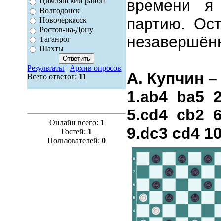
времени я
Цимлянский район
Волгодонск
партию. Ос
Новочеркасск
Ростов-на-Дону
незавершён
Таганрог
Шахты
Результаты
|
Архив опросов
А. Купчин –
Всего ответов:
11
1.ab4 ba5 2
5.cd4 cb2 6
Онлайн всего:
1
9.dc3 cd4 1
Гостей:
1
Пользователей:
0