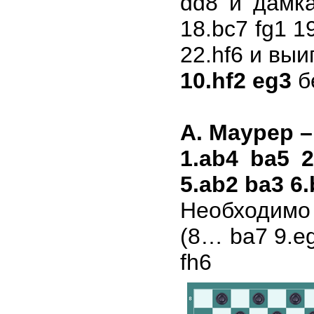
dd8 и дамк
18.bc7 fg1 1
22.hf6 и вы
10.hf2 eg3
б
А. Маурер –
1.ab4 ba5 2
5.ab2 ba3 6.
Необходимо 
(8… ba7 9.eg
fh6