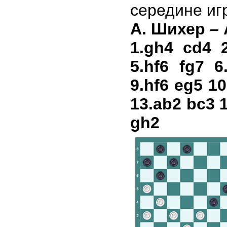
середине и
А. Шихер –
1.gh4 cd4 2
5.hf6 fg7 6
9.hf6 eg5 10
13.ab2 bc3 
gh2