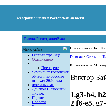
Федерация шашек Ростовской области
Главная
Регистрация
Вход
Приветствую Вас,
Гос
Меню сайта
Главная страница
Главная
»
Статьи
»
Ша
Официально
В.Байгужаков-М.Тол
Президент
Чемпионат Ростовской
Виктор Ба
области по русским
шашкам 2023 года
Фотоальбомы
Донской Шашечный
1.g3-h4, h
Листок
Партии
2 f6-e5, g7
Новости