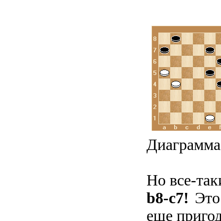
Диаграмма
Но все-так
b8-c7!
Это
еще пригод