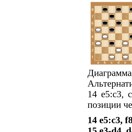
Диаграмма
Альтернати
14 e5:c3, 
позиции ч
14 e5:c3, f
15.e3-d4, 