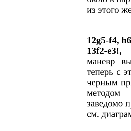
из этого ж
12g5-f4, h
13f2-e3!,
маневр вы
теперь с э
черным пр
методом
заведомо 
см. диагра