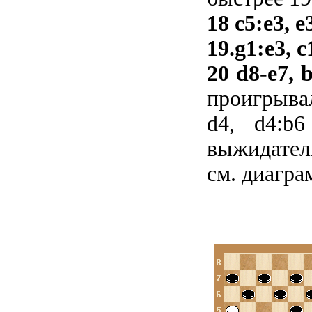
18 c5:e3, e
19.g1:e3, c
20 d8-e7, 
проигрывал
d4, d4:b
выжидатель
см. диагра