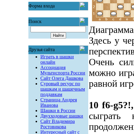
Форма входа
Поиск
Диаграмма
Здесь у че
перспекти
Друзья сайта
Играть в шашки
Очень сил
онлайн
Ассоциация
можно игра
Мультиспорта России
Сайт Олега Дашкова
равной иг
Суровый ресурс по
шашкам и шашечным
поддавкам
Страница Андрея
10 f6-g5?!,
Иванова
Шашки в России
сыграть 
Двухходовые шашки
Сайт Владимира
продолжен
Ростовикова
Интересный сайт с