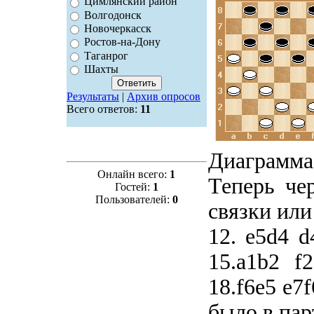
Цимлянский район
Волгодонск
Новочеркасск
Ростов-на-Дону
Таганрог
Шахты
Результаты
|
Архив опросов
Всего ответов:
11
Диаграмма
Онлайн всего:
1
Теперь че
Гостей:
1
Пользователей:
0
связки или
12. e5d4 d
15.a1b2 f
18.f6e5 e7
было в пар