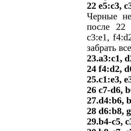
22 e5:c3, c
Черные не
после 22 e
c3:e1, f4:d
забрать в
23.a3:c1, d
24 f4:d2, d
25.c1:e3, e
26 c7-d6, 
27.d4:b6, 
28 d6:b8, g
29.b4-c5, 