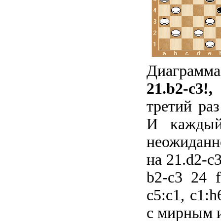
Диаграмма
21.b2-c3!,
третий ра
И каждый
неожиданн
на 21.d2-c3
b2-c3 24 f
c5:c1, c1:h
с мирным 