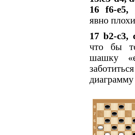
16 f6-e5, 
явно плохи
17 b2-c3, 
что бы т
шашку «e
заботитьс
диаграмму