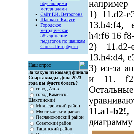
например
обучающими
материалами
1) 11.d2-e
Сайт Г.И. Ветрогона
Шашки в Калуге
13.b4:f4, 
Городское
методическое
h4:f6 16 f8
объединение
педагогов по шашкам
2) 11.d2-
Санкт-Петербурга
13.h4:d4, e
Наш опрос
3) из-за а
За какую из команд финала
и 11. f2-
Спартакиады Дона 2023
года вы будете болеть?
Остальн
город Азов
город Каменск-
уравниваю
Шахтинский
Миллеровский район
11.a1-b2!,
Мясниковский район
Песчанокопский район
диаграмму
Советский район
Тацинский район