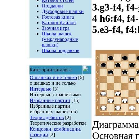
Каталог статей
3.g3-f4, f4
Поддавки
Двуходовые шашки
4 h6:f4, f4
Гостевая книга
Каталог файлов
5.e3-f4, f4
Заочная игра
Школа шашек
(международные
шашки)
Школа поддавков
Категории каталога
О шашках и не только
[6]
о шашках и не только
Интервью
[3]
Интервью с шашистами
Избранные партии
[15]
Избранные партии
избранных шашистов)
Теория дебютов
[2]
Диаграмма
Теоретические разработки
Концовки, комбинации,
Основная 
позиции
[2]