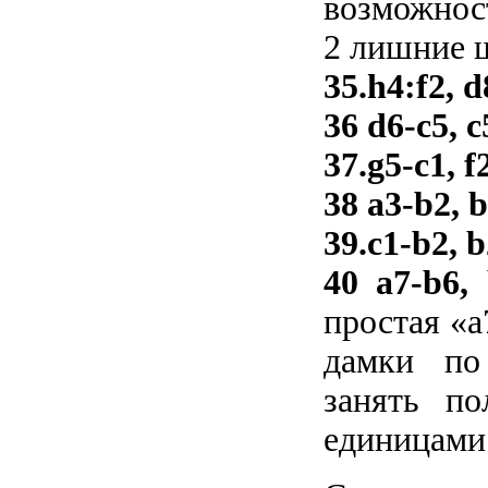
возможност
2 лишние 
35.h4:f2, d
36 d6-c5, c
37.g5-c1, f
38 a3-b2, 
39.c1-b2, 
40 a7-b6,
простая «a
дамки по
занять по
единицами 