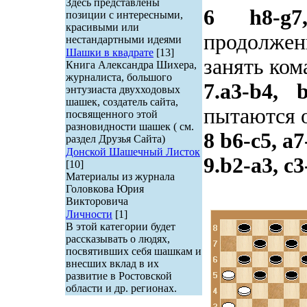
Здесь представлены
6 h8-g7
позиции с интересными,
красивыми или
продолже
нестандартными идеями
Шашки в квадрате
[13]
занять ком
Книга Александра Шихера,
журналиста, большого
7.a3-b4, 
энтузиаста двухходовых
шашек, создатель сайта,
пытаются 
посвященного этой
разновидности шашек ( см.
8 b6-c5, a7
раздел Друзья Сайта)
Донской Шашечный Листок
9.b2-a3, c3
[10]
Материалы из журнала
Головкова Юрия
Викторовича
Личности
[1]
В этой категории будет
рассказывать о людях,
посвятивших себя шашкам и
внесших вклад в их
развитие в Ростовской
области и др. регионах.