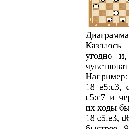
Диаграмма
Казалось
угодно и,
чувствоват
Например:
18 e5:c3, 
c5:e7 и ч
их ходы бы
18 c5:e3, 
быстрее 19