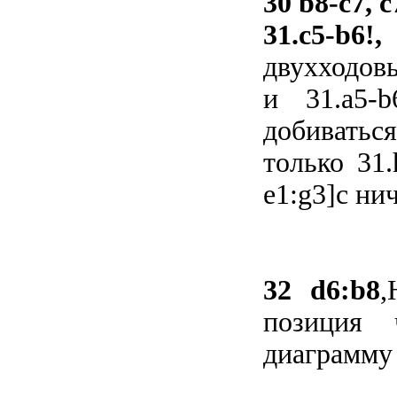
30 b8-c7, 
31.c5-b6!
двухходов
и 31.a5-
добиватьс
только 31.
e1:g3]с ни
32 d6:b8
,
позиция 
диаграмму