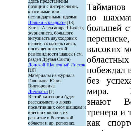
Здесь представлены
Тайманов 
позиции с интересными,
красивыми или
по шахма
нестандартными идеями
Шашки в квадрате
[13]
большей с
Книга Александра Шихера,
журналиста, большого
переписк
энтузиаста двухходовых
шашек, создатель сайта,
высоких м
посвященного этой
разновидности шашек ( см.
областных
раздел Друзья Сайта)
Донской Шашечный Листок
побеждал 
[10]
Материалы из журнала
без успех
Головкова Юрия
Викторовича
мира. 
Личности
[1]
В этой категории будет
знают
В
рассказывать о людях,
посвятивших себя шашкам и
тренера и 
внесших вклад в их
развитие в Ростовской
как спорт
области и др. регионах.