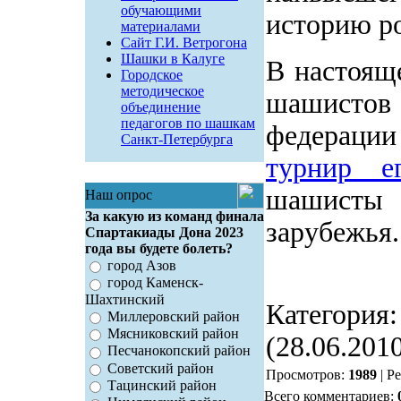
обучающими
историю р
материалами
Сайт Г.И. Ветрогона
Шашки в Калуге
В настоящ
Городское
методическое
шашистов
объединение
педагогов по шашкам
федерации
Санкт-Петербурга
турнир е
шашисты 
Наш опрос
За какую из команд финала
зарубежья.
Спартакиады Дона 2023
года вы будете болеть?
город Азов
город Каменск-
Шахтинский
Категория
Миллеровский район
Мясниковский район
(28.06.201
Песчанокопский район
Советский район
Просмотров:
1989
| Р
Тацинский район
Всего комментариев: