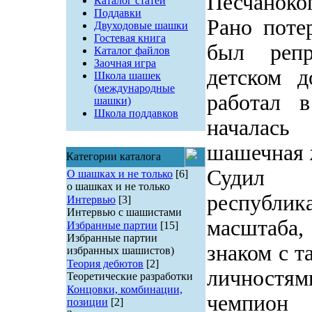
Песчанокоп
Каталог статей
Поддавки
Рано поте
Двуходовые шашки
Гостевая книга
был репр
Каталог файлов
Заочная игра
детском 
Школа шашек
(международные
работал в
шашки)
Школа поддавков
началас
шашечная ж
Категории каталога
Судил
О шашках и не только
[6]
о шашках и не только
республи
Интервью
[3]
Интервью с шашистами
масштаба,
Избранные партии
[15]
Избранные партии
знаком с 
избранных шашистов)
Теория дебютов
[2]
личностям
Теоретические разработки
Концовки, комбинации,
чемпион 
позиции
[2]