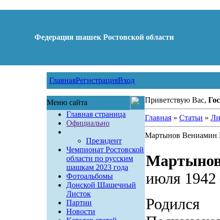
Федерация шашек Ростовской области
Главная
Регистрация
Вход
Приветствую Вас,
Гос
Меню сайта
Главная страница
Главная
»
Статьи
»
Ли
Официально
Мартынов Вениамин 
Президент
Чемпионат Ростовской
Мартынов
области по русским
шашкам 2023 года
июля 1942 
Фотоальбомы
Донской Шашечный
Листок
Родилс
Партии
Новости