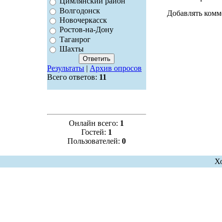
Цимлянский район
Волгодонск
Добавлять комм
Новочеркасск
Ростов-на-Дону
Таганрог
Шахты
Результаты
|
Архив опросов
Всего ответов:
11
Онлайн всего:
1
Гостей:
1
Пользователей:
0
Х