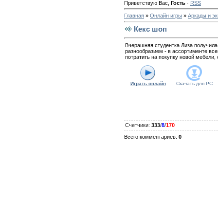
Приветствую Вас
,
Гость
·
RSS
Главная
»
Онлайн игры
»
Аркады и э
Кекс шоп
Вчерашняя студентка Лиза получила 
разнообразием - в ассортименте все
потратить на покупку новой мебели,
Играть онлайн
Скачать для
PC
Счетчики
:
333
/
8
/
170
Всего комментариев
:
0